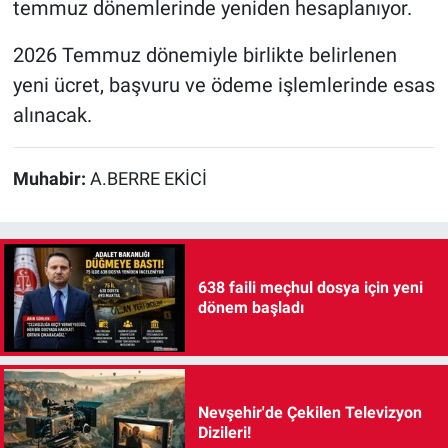
temmuz dönemlerinde yeniden hesaplanıyor.
2026 Temmuz dönemiyle birlikte belirlenen
yeni ücret, başvuru ve ödeme işlemlerinde esas
alınacak.
Muhabir:
A.BERRE EKİCİ
638 faili meçhul dosya için yeni
dönem başladı
Nevşehir'de Çekilen Televizyon
Dizileri!