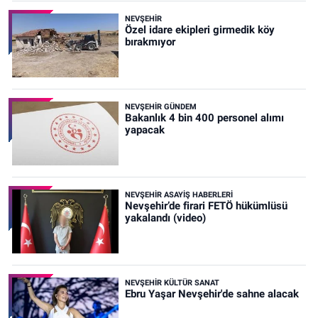
NEVŞEHIR
Özel idare ekipleri girmedik köy
bırakmıyor
NEVŞEHIR GÜNDEM
Bakanlık 4 bin 400 personel alımı
yapacak
NEVŞEHIR ASAYIŞ HABERLERI
Nevşehir’de firari FETÖ hükümlüsü
yakalandı (video)
NEVŞEHIR KÜLTÜR SANAT
Ebru Yaşar Nevşehir'de sahne alacak