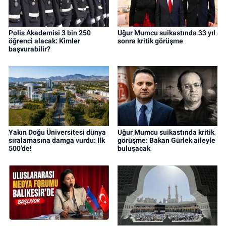
Polis Akademisi 3 bin 250
Uğur Mumcu suikastında 33 yıl
öğrenci alacak: Kimler
sonra kritik görüşme
başvurabilir?
Yakın Doğu Üniversitesi dünya
Uğur Mumcu suikastında kritik
sıralamasına damga vurdu: İlk
görüşme: Bakan Gürlek aileyle
500’de!
buluşacak