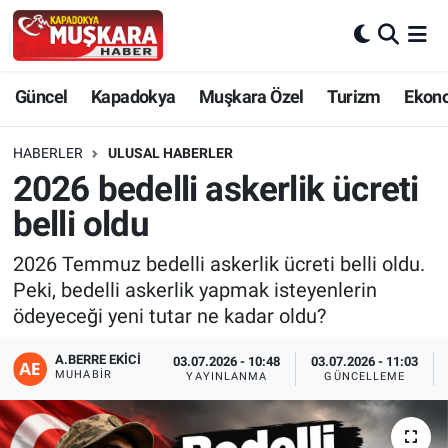
CANLI SEÇİM SONUÇLARI
Nevşehir Nöbetçi Eczaneler
Güncel
Kapadokya
Muşkara Özel
Turizm
Ekon
Güncel
Nevşehir Hava Durumu
HABERLER
ULUSAL HABERLER
SEÇİM
Nevşehir Trafik Yoğunluk Haritası
2026 bedelli askerlik ücreti
belli oldu
Muşkara Özel
Süper Lig Puan Durumu ve Fikstür
2026 Temmuz bedelli askerlik ücreti belli oldu.
Ekonomi
Tüm Manşetler
Peki, bedelli askerlik yapmak isteyenlerin
ödeyeceği yeni tutar ne kadar oldu?
Kapadokya
Son Dakika Haberleri
A.BERRE EKICI
03.07.2026 - 10:48
03.07.2026 - 11:03
MUHABIR
YAYINLANMA
GÜNCELLEME
Turizm
Haber Arşivi
Kültür - Sanat