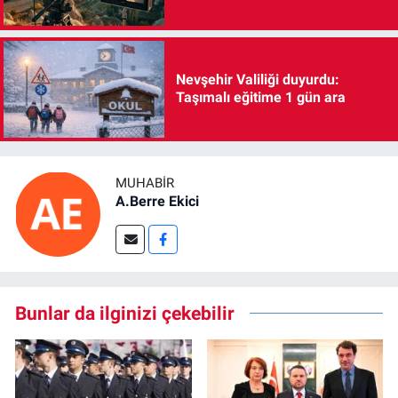
Nevşehir Valiliği duyurdu:
Taşımalı eğitime 1 gün ara
MUHABIR
A.Berre Ekici
Bunlar da ilginizi çekebilir