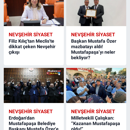
NEVŞEHIR SIYASET
NEVŞEHIR SIYASET
Filiz Kılıç'tan Meclis'te
Başkan Mustafa Özer
dikkat çeken Nevşehir
mazbatayı aldı!
çıkışı
Mustafapaşa’yı neler
bekliyor?
NEVŞEHIR SIYASET
NEVŞEHIR SIYASET
Erdoğan'dan
Milletvekili Çalışkan:
Mustafapaşa Belediye
“Kazanan Mustafapaşa
Başkanı Mustafa Özer'e
oldu!”