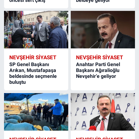
öncesi sert çıkış
beldeye geliyor
NEVŞEHIR SIYASET
NEVŞEHIR SIYASET
SP Genel Başkanı
Anahtar Parti Genel
Arıkan, Mustafapaşa
Başkanı Ağıralioğlu
beldesinde seçmenle
Nevşehir’e geliyor
buluştu