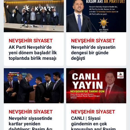
NEVŞEHIR SIYASET
NEVŞEHIR SIYASET
AK Parti Nevşehir'de
Nevşehir'de siyasetin
yeni dönem başladı! İlk
dengesi bir günde
toplantıda birlik mesajı
değişti
NEVŞEHIR SIYASET
NEVŞEHIR SIYASET
Nevşehir siyasetinde
CANLI | Siyasi
kartlar yeniden
gündemin en çok
dağıtılıyor: Rasim Arı
konuşulan anı! Rasim