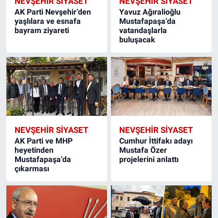
NEVŞEHIR SIYASET
NEVŞEHIR SIYASET
AK Parti Nevşehir’den
Yavuz Ağıralioğlu
yaşlılara ve esnafa
Mustafapaşa’da
bayram ziyareti
vatandaşlarla
buluşacak
NEVŞEHIR SIYASET
NEVŞEHIR SIYASET
AK Parti ve MHP
Cumhur İttifakı adayı
heyetinden
Mustafa Özer
Mustafapaşa’da
projelerini anlattı
çıkarması