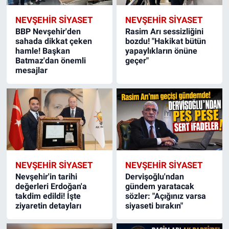
NEVŞEHIR SIYASET
NEVŞEHIR SIYASET
BBP Nevşehir'den
Rasim Arı sessizliğini
sahada dikkat çeken
bozdu! "Hakikat bütün
hamle! Başkan
yapaylıkların önüne
Batmaz'dan önemli
geçer"
mesajlar
NEVŞEHIR SIYASET
NEVŞEHIR SIYASET
Nevşehir'in tarihi
Dervişoğlu'ndan
değerleri Erdoğan'a
gündem yaratacak
takdim edildi! İşte
sözler: "Açığınız varsa
ziyaretin detayları
siyaseti bırakın"