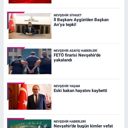
NEVŞEHIR SIYASET
İl Başkanı Aygün’den Başkan
Arı’ya tepki!
NEVŞEHIR ASAYIŞ HABERLERI
FETÖ firarisi Nevşehir'de
yakalandı
NEVŞEHIR YAŞAM
Eski bakan hayatını kaybetti
NEVŞEHIR HABERLERI
Nevşehir’de bugün kimler vefat