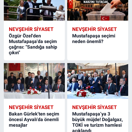
NEVŞEHIR SIYASET
NEVŞEHIR SIYASET
Özgür Özel'den
Mustafapaşa seçimi
Mustafapaşa'da seçim
neden önemli?
çağrısı: "Sandığa sahip
çıkın"
NEVŞEHIR SIYASET
NEVŞEHIR SIYASET
Bakan Gürlek'ten seçim
Mustafapaşa’ya 3
öncesi Ayvalı'da önemli
büyük müjde! Doğalgaz,
mesajlar
TOKİ ve turizm hamlesi
açıklandı