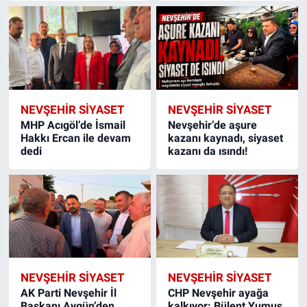
NEVŞEHIR SIYASET
NEVŞEHIR SIYASET
MHP Acıgöl’de İsmail
Nevşehir’de aşure
Hakkı Ercan ile devam
kazanı kaynadı, siyaset
dedi
kazanı da ısındı!
NEVŞEHIR SIYASET
NEVŞEHIR SIYASET
AK Parti Nevşehir İl
CHP Nevşehir ayağa
Başkanı Aygün’den
kalkıyor: Bülent Yumuş