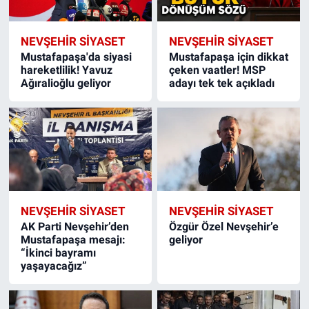
NEVŞEHIR SIYASET
NEVŞEHIR SIYASET
Mustafapaşa'da siyasi
Mustafapaşa için dikkat
hareketlilik! Yavuz
çeken vaatler! MSP
Ağıralioğlu geliyor
adayı tek tek açıkladı
NEVŞEHIR SIYASET
NEVŞEHIR SIYASET
AK Parti Nevşehir’den
Özgür Özel Nevşehir’e
Mustafapaşa mesajı:
geliyor
“İkinci bayramı
yaşayacağız”