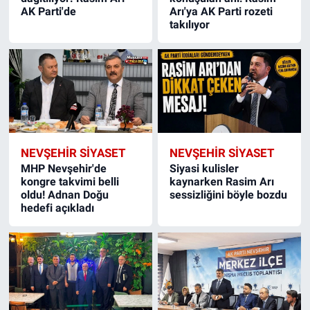
AK Parti'de
Arı'ya AK Parti rozeti
takılıyor
NEVŞEHIR SIYASET
NEVŞEHIR SIYASET
MHP Nevşehir'de
Siyasi kulisler
kongre takvimi belli
kaynarken Rasim Arı
oldu! Adnan Doğu
sessizliğini böyle bozdu
hedefi açıkladı