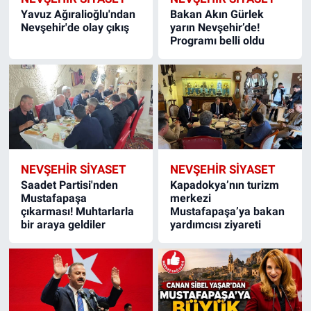
Yavuz Ağıralioğlu'ndan
Bakan Akın Gürlek
Nevşehir'de olay çıkış
yarın Nevşehir’de!
Programı belli oldu
NEVŞEHIR SIYASET
NEVŞEHIR SIYASET
Saadet Partisi'nden
Kapadokya’nın turizm
Mustafapaşa
merkezi
çıkarması! Muhtarlarla
Mustafapaşa’ya bakan
bir araya geldiler
yardımcısı ziyareti