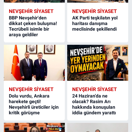
NEVŞEHIR SIYASET
NEVŞEHIR SIYASET
BBP Nevşehir'den
AK Parti teşkilatın yol
dikkat çeken buluşma!
haritası danışma
Tecrübeli isimle bir
meclisinde şekillendi
araya geldiler
NEVŞEHIR SIYASET
NEVŞEHIR SIYASET
Dolu vurdu, Ankara
24 Haziran’da ne
harekete geçti!
olacak? Rasim Arı
Nevşehirli üreticiler için
hakkında konuşulan
kritik görüşme
iddia gündem yarattı