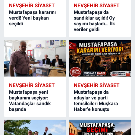
NEVŞEHIR SIYASET
NEVŞEHIR SIYASET
Mustafapaşa kararını
Mustafapaşa’da
verdi! Yeni başkan
sandıklar açıldı! Oy
seçildi
sayımı başladı… İlk
veriler geldi
NEVŞEHIR SIYASET
NEVŞEHIR SIYASET
Mustafapaşa yeni
Mustafapaşa’da
başkanını seçiyor:
adaylar ve parti
Vatandaşlar sandık
temsilcileri Muşkara
başında
Haber'e konuştu