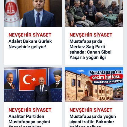
NEVŞEHIR SIYASET
NEVŞEHIR SIYASET
Adalet Bakanı Gürlek
Mustafapaşa’da
Nevşehir’e geliyor!
Merkez Sağ Parti
sahada: Canan Sibel
Yaşar’a yoğun ilgi
NEVŞEHIR SIYASET
NEVŞEHIR SIYASET
Anahtar Parti'den
Mustafapaşa’da yoğun
Mustafapaşa seçimi
siyasi trafik: Bakanlar