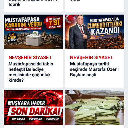
tebrik
NEVŞEHIR SIYASET
NEVŞEHIR SIYASET
Mustafapaşa'da tablo
Mustafapaşa tarihi
netleşti! Belediye
seçimde Mustafa Özer'i
meclisinde çoğunluk
Başkan seçti
kimde?