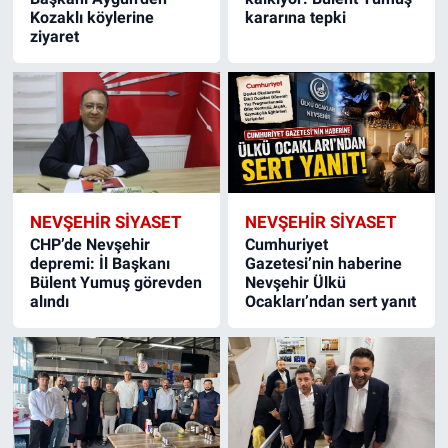
Kozaklı köylerine
kararına tepki
ziyaret
NEVŞEHIR SIYASET
NEVŞEHIR SIYASET
CHP’de Nevşehir
Cumhuriyet
depremi: İl Başkanı
Gazetesi’nin haberine
Bülent Yumuş görevden
Nevşehir Ülkü
alındı
Ocakları’ndan sert yanıt