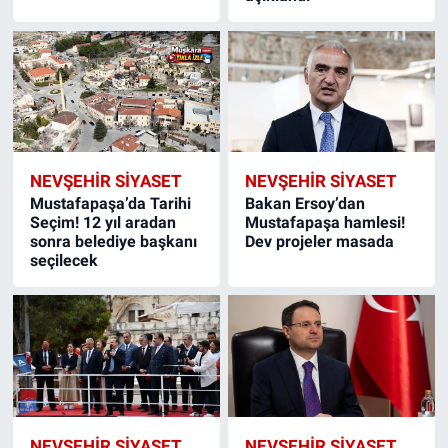
NEVŞEHIR SIYASET
NEVŞEHIR SIYASET
Mustafapaşa’da Tarihi
Bakan Ersoy’dan
Seçim! 12 yıl aradan
Mustafapaşa hamlesi!
sonra belediye başkanı
Dev projeler masada
seçilecek
NEVŞEHIR SIYASET
NEVŞEHIR SIYASET