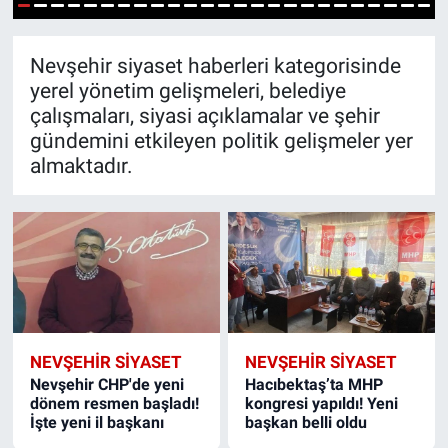
1
2
3
4
5
6
7
8
9
10
11
12
13
14
15
16
17
18
19
20
21
22
23
24
25
Yaşam
Nevşehir siyaset haberleri kategorisinde
VEFATLAR
yerel yönetim gelişmeleri, belediye
çalışmaları, siyasi açıklamalar ve şehir
gündemini etkileyen politik gelişmeler yer
almaktadır.
NEVŞEHIR SIYASET
NEVŞEHIR SIYASET
Nevşehir CHP'de yeni
Hacıbektaş’ta MHP
dönem resmen başladı!
kongresi yapıldı! Yeni
İşte yeni il başkanı
başkan belli oldu