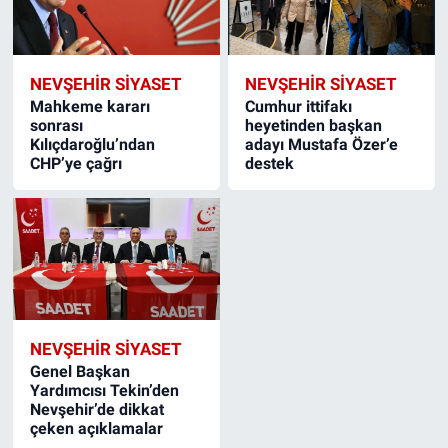
NEVŞEHIR SIYASET
NEVŞEHIR SIYASET
Mahkeme kararı
Cumhur ittifakı
sonrası
heyetinden başkan
Kılıçdaroğlu’ndan
adayı Mustafa Özer’e
CHP’ye çağrı
destek
NEVŞEHIR SIYASET
Genel Başkan
Yardımcısı Tekin’den
Nevşehir’de dikkat
çeken açıklamalar