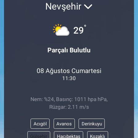
Nevşehir
Yaşam
°
VEFATLAR
29
Parçalı Bulutlu
08 Ağustos Cumartesi
11:30
Nem: %24, Basınç: 1011 hpa hPa,
Rüzgar: 2.11 m/s
Acıgöl
Avanos
Derinkuyu
Gülşehir
Hacıbektaş
Kozaklı