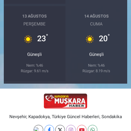
13 AĞUSTOS
14 AĞUSTOS
PERŞEMBE
CUMA
°
°
23
20
Güneşli
Güneşli
Nem: %46
Nem: %46
Rüzgar: 9.61 m/s
Rüzgar: 8.19 m/s
Nevşehir, Kapadokya, Türkiye Güncel Haberleri, Sondakika