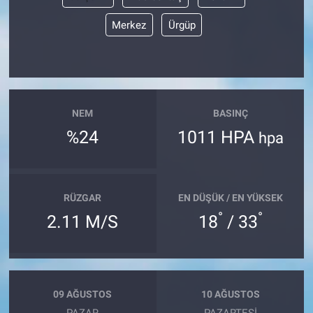
Merkez
Ürgüp
NEM
BASINÇ
%24
1011 HPA
hpa
RÜZGAR
EN DÜŞÜK / EN YÜKSEK
°
°
2.11 M/S
18
/ 33
09 AĞUSTOS
10 AĞUSTOS