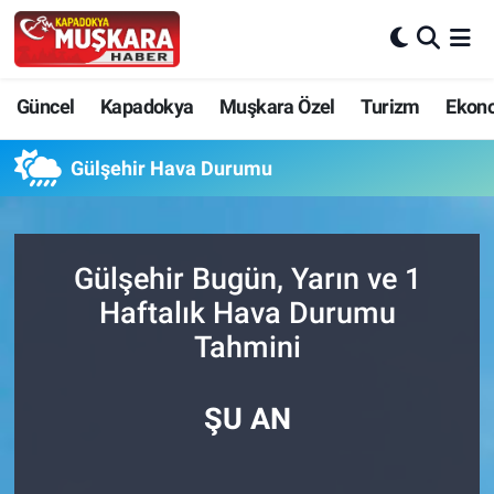
CANLI SEÇİM SONUÇLARI
Nevşehir Nöbetçi Eczaneler
Güncel
Kapadokya
Muşkara Özel
Turizm
Ekon
Güncel
Nevşehir Hava Durumu
Gülşehir Hava Durumu
SEÇİM
Nevşehir Trafik Yoğunluk Haritası
Muşkara Özel
Süper Lig Puan Durumu ve Fikstür
Gülşehir Bugün, Yarın ve 1
Haftalık Hava Durumu
Ekonomi
Tüm Manşetler
Tahmini
Kapadokya
Son Dakika Haberleri
ŞU AN
Turizm
Haber Arşivi
Kültür - Sanat