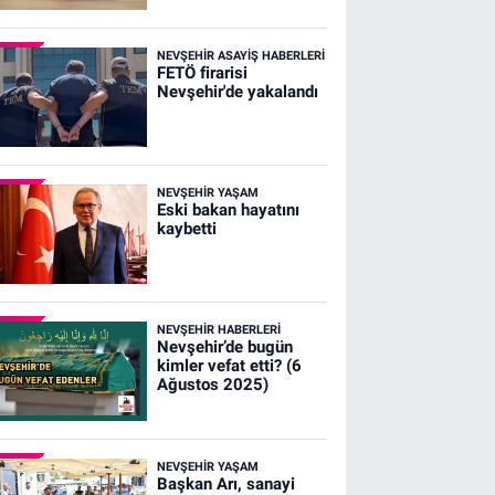
NEVŞEHIR ASAYIŞ HABERLERI
FETÖ firarisi
Nevşehir'de yakalandı
NEVŞEHIR YAŞAM
Eski bakan hayatını
kaybetti
NEVŞEHIR HABERLERI
Nevşehir’de bugün
kimler vefat etti? (6
Ağustos 2025)
NEVŞEHIR YAŞAM
Başkan Arı, sanayi