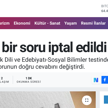
DO
47,
EU
55,
urizm
Ekonomi
Kültür - Sanat
Yaşam
Resmi İlanlar
STE
64,
GRA
651
ir soru iptal edildi
BİS
13.
BIT
li ve Edebiyatı-Sosyal Bilimler testinden
64.
orunun doğru cevabını değiştirdi.
2
1 DK
LAŞIM
OKUNMA SÜRESI