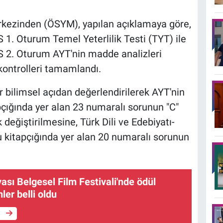
kezinden (ÖSYM), yapılan açıklamaya göre,
1. Oturum Temel Yeterlilik Testi (TYT) ile
 2. Oturum AYT'nin madde analizleri
kontrolleri tamamlandı.
 bilimsel açıdan değerlendirilerek AYT'nin
çığında yer alan 23 numaralı sorunun "C"
 değiştirilmesine, Türk Dili ve Edebiyatı-
u kitapçığında yer alan 20 numaralı sorunun
ası Belgesel Film Festivali'nde ödül
ler belli oldu
e