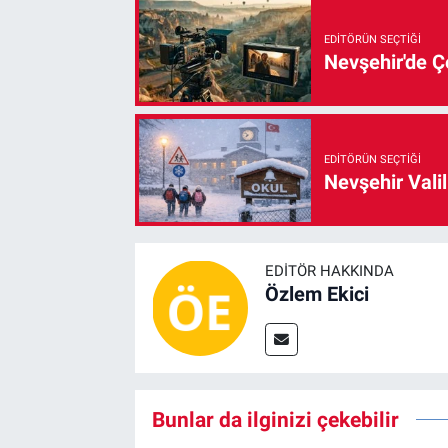
EDITÖRÜN SEÇTIĞI
Nevşehir'de Çe
EDITÖRÜN SEÇTIĞI
Nevşehir Valil
EDITÖR HAKKINDA
Özlem Ekici
Bunlar da ilginizi çekebilir