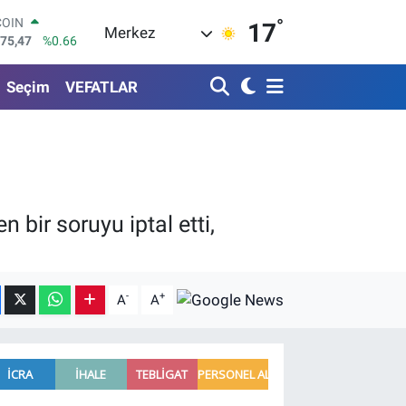
°
LAR
17
Merkez
5971
%0.05
RO
1336
%0.18
Seçim
VEFATLAR
RLİN
2534
%0.22
M ALTIN
8.23
%0.39
T100
703
%0
COIN
 bir soruyu iptal etti,
475,47
%0.66
-
+
A
A