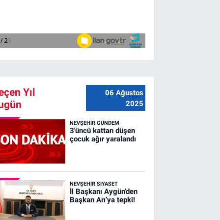
eçen Yıl
06 Ağustos
ugün
2025
NEVŞEHIR GÜNDEM
3'üncü kattan düşen
çocuk ağır yaralandı
NEVŞEHIR SIYASET
İl Başkanı Aygün’den
Başkan Arı’ya tepki!