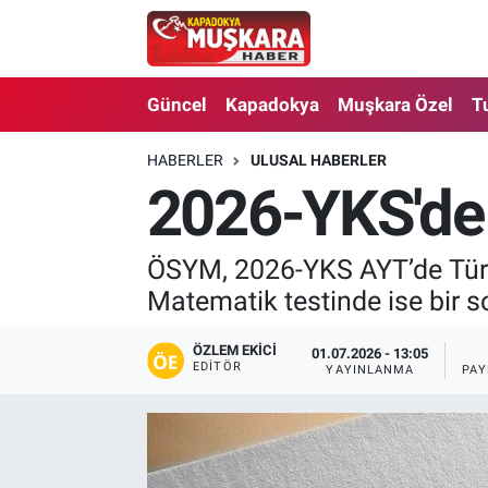
CANLI SEÇİM SONUÇLARI
Nevşehir Nöbetçi Eczaneler
Güncel
Kapadokya
Muşkara Özel
T
Güncel
Nevşehir Hava Durumu
HABERLER
ULUSAL HABERLER
2026-YKS'de b
SEÇİM
Nevşehir Trafik Yoğunluk Haritası
Muşkara Özel
Süper Lig Puan Durumu ve Fikstür
ÖSYM, 2026-YKS AYT’de Türk Di
Matematik testinde ise bir s
Ekonomi
Tüm Manşetler
ÖZLEM EKICI
01.07.2026 - 13:05
Kapadokya
Son Dakika Haberleri
EDITÖR
YAYINLANMA
PAY
Turizm
Haber Arşivi
Kültür - Sanat