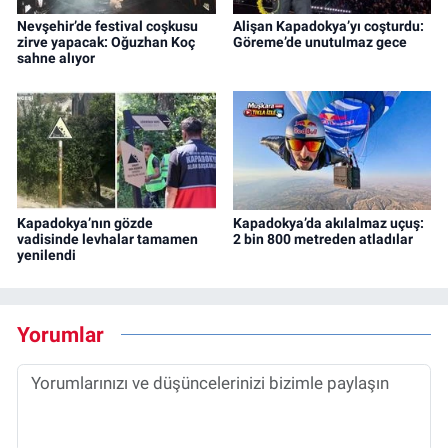
Nevşehir’de festival coşkusu
Alişan Kapadokya’yı coşturdu:
zirve yapacak: Oğuzhan Koç
Göreme’de unutulmaz gece
sahne alıyor
Kapadokya’nın gözde
Kapadokya’da akılalmaz uçuş:
vadisinde levhalar tamamen
2 bin 800 metreden atladılar
yenilendi
Yorumlar