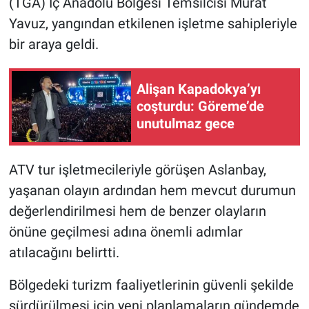
(TGA) İç Anadolu Bölgesi Temsilcisi Murat
Yavuz, yangından etkilenen işletme sahipleriyle
bir araya geldi.
Alişan Kapadokya’yı
coşturdu: Göreme’de
unutulmaz gece
ATV tur işletmecileriyle görüşen Aslanbay,
yaşanan olayın ardından hem mevcut durumun
değerlendirilmesi hem de benzer olayların
önüne geçilmesi adına önemli adımlar
atılacağını belirtti.
Bölgedeki turizm faaliyetlerinin güvenli şekilde
sürdürülmesi için yeni planlamaların gündemde