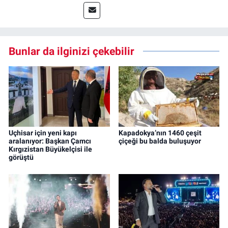
Bunlar da ilginizi çekebilir
Uçhisar için yeni kapı
Kapadokya’nın 1460 çeşit
aralanıyor: Başkan Çamcı
çiçeği bu balda buluşuyor
Kırgızistan Büyükelçisi ile
görüştü