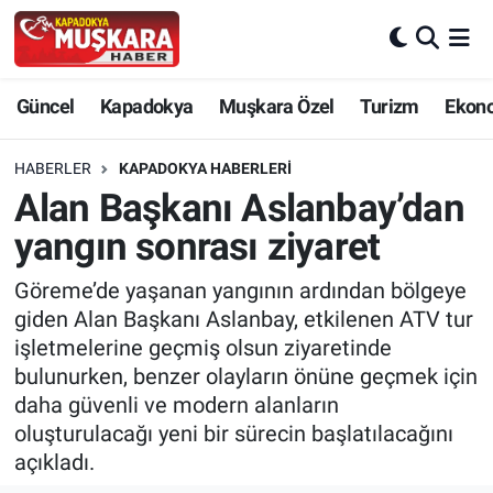
CANLI SEÇİM SONUÇLARI
Nevşehir Nöbetçi Eczaneler
Güncel
Kapadokya
Muşkara Özel
Turizm
Ekon
Güncel
Nevşehir Hava Durumu
HABERLER
KAPADOKYA HABERLERI
SEÇİM
Nevşehir Trafik Yoğunluk Haritası
Alan Başkanı Aslanbay’dan
yangın sonrası ziyaret
Muşkara Özel
Süper Lig Puan Durumu ve Fikstür
Göreme’de yaşanan yangının ardından bölgeye
Ekonomi
Tüm Manşetler
giden Alan Başkanı Aslanbay, etkilenen ATV tur
işletmelerine geçmiş olsun ziyaretinde
Kapadokya
Son Dakika Haberleri
bulunurken, benzer olayların önüne geçmek için
daha güvenli ve modern alanların
Turizm
Haber Arşivi
oluşturulacağı yeni bir sürecin başlatılacağını
açıkladı.
Kültür - Sanat