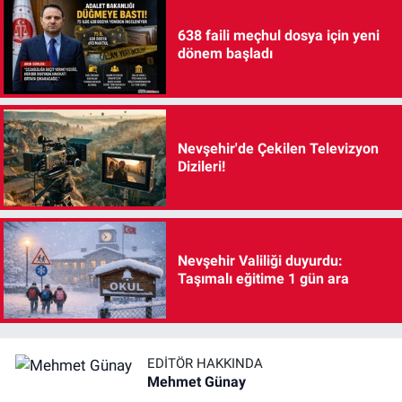
638 faili meçhul dosya için yeni
dönem başladı
Nevşehir'de Çekilen Televizyon
Dizileri!
Nevşehir Valiliği duyurdu:
Taşımalı eğitime 1 gün ara
EDITÖR HAKKINDA
Mehmet Günay