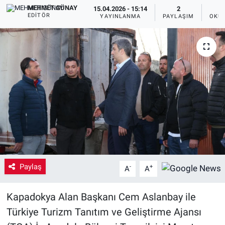
MEHMET GÜNAY
15.04.2026 - 15:14
2
EDITÖR
Yaşam
YAYINLANMA
PAYLAŞIM
OKUN
VEFATLAR
Paylaş
-
+
A
A
Kapadokya Alan Başkanı Cem Aslanbay ile
Türkiye Turizm Tanıtım ve Geliştirme Ajansı