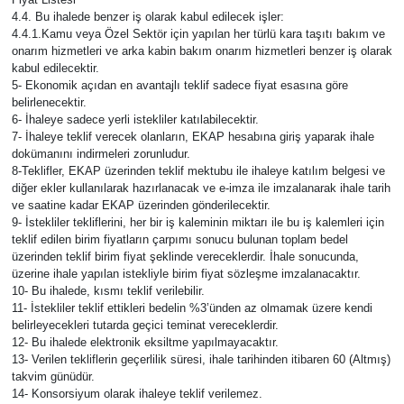
4.4. Bu ihalede benzer iş olarak kabul edilecek işler:
4.4.1.Kamu veya Özel Sektör için yapılan her türlü kara taşıtı bakım ve
onarım hizmetleri ve arka kabin bakım onarım hizmetleri benzer iş olarak
kabul edilecektir.
5- Ekonomik açıdan en avantajlı teklif sadece fiyat esasına göre
belirlenecektir.
6- İhaleye sadece yerli istekliler katılabilecektir.
7- İhaleye teklif verecek olanların, EKAP hesabına giriş yaparak ihale
dokümanını indirmeleri zorunludur.
8-Teklifler, EKAP üzerinden teklif mektubu ile ihaleye katılım belgesi ve
diğer ekler kullanılarak hazırlanacak ve e-imza ile imzalanarak ihale tarih
ve saatine kadar EKAP üzerinden gönderilecektir.
9- İstekliler tekliflerini, her bir iş kaleminin miktarı ile bu iş kalemleri için
teklif edilen birim fiyatların çarpımı sonucu bulunan toplam bedel
üzerinden teklif birim fiyat şeklinde vereceklerdir. İhale sonucunda,
üzerine ihale yapılan istekliyle birim fiyat sözleşme imzalanacaktır.
10- Bu ihalede, kısmı teklif verilebilir.
11- İstekliler teklif ettikleri bedelin %3’ünden az olmamak üzere kendi
belirleyecekleri tutarda geçici teminat vereceklerdir.
12- Bu ihalede elektronik eksiltme yapılmayacaktır.
13- Verilen tekliflerin geçerlilik süresi, ihale tarihinden itibaren 60 (Altmış)
takvim günüdür.
14- Konsorsiyum olarak ihaleye teklif verilemez.