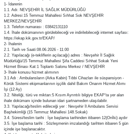
1- İdarenin
1.1. Adı: NEVŞEHİR İL SAĞLIK MÜDÜRLÜĞÜ
Yaşam
1.2. Adresi:15 Temmuz Mahallesi Sıhhat Sok NEVŞEHİR
MERKEZ/NEVŞEHİR
VEFATLAR
1.3. Telefon numarası : 03842131110
1.4. İhale dokümanının görülebileceği ve indirilebileceği internet sayfası:
https://ekap.kik.gov.tr/EKAP/
2- İhalenin
2.1. Tarih ve Saati:08.06.2026 - 11:00
2.2. Yapılacağı (e-tekliflerin açılacağı) adres : Nevşehir İl Sağlık
Müdürlüğü/15 Temmuz Mahallesi Şifa Caddesi Sıhhat Sokak Yeni
Hizmet Binası Kat:1 Toplantı Salonu Merkez / NEVŞEHİR
3- İhale konusu hizmet alımının
3.1 Adı : Ambulansların (Arka Kabin) Tıbbi Cihazları ile süspansiyon -
Körük Sistemi ekipmanlarının işçilik dahil Bakım Onarım Hizmet Alımı
İşi (12 Ay)
3.2. Niteliği, türü ve miktarı:5 Kısım Ayrıntılı bilgiye EKAP’ta yer alan
ihale dokümanı içinde bulunan idari şartnameden ulaşılabilir.
3.3. Yapılacağı/teslim edileceği yer : Nevşehir İl Ambulans Servisi
Başhekimliği (15 Temmuz Mahallesi 148.Sokak)
3.4. Süresi/teslim tarihi : İşe başlama tarihinden itibaren 12(Onİki) aydır
3.5. İşe başlama tarihi : Sözleşmenin imzalandığı tarihten itibaren 5 gün
içinde işe başlanacaktır.