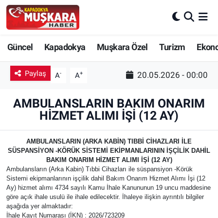
CANLI SEÇİM SONUÇLARI
Nevşehir Nöbetçi Eczaneler
Güncel
Kapadokya
Muşkara Özel
Turizm
Ekon
Güncel
Nevşehir Hava Durumu
Paylaş
-
+
20.05.2026 - 00:00
A
A
SEÇİM
Nevşehir Trafik Yoğunluk Haritası
AMBULANSLARIN BAKIM ONARIM
Muşkara Özel
Süper Lig Puan Durumu ve Fikstür
HİZMET ALIMI İŞİ (12 AY)
Ekonomi
Tüm Manşetler
AMBULANSLARIN (ARKA KABİN) TIBBİ CİHAZLARI İLE
SÜSPANSİYON -KÖRÜK SİSTEMİ EKİPMANLARININ İŞÇİLİK DAHİL
BAKIM ONARIM HİZMET ALIMI İŞİ (12 AY)
Kapadokya
Son Dakika Haberleri
Ambulansların (Arka Kabin) Tıbbi Cihazları ile süspansiyon -Körük
Sistemi ekipmanlarının işçilik dahil Bakım Onarım Hizmet Alımı İşi (12
Turizm
Haber Arşivi
Ay) hizmet alımı 4734 sayılı Kamu İhale Kanununun 19 uncu maddesine
göre açık ihale usulü ile ihale edilecektir. İhaleye ilişkin ayrıntılı bilgiler
aşağıda yer almaktadır:
Kültür - Sanat
İhale Kayıt Numarası (İKN) : 2026/723209