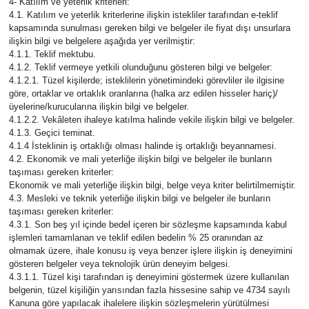
4- Katılım ve yeterlik kriterleri:
4.1. Katılım ve yeterlik kriterlerine ilişkin istekliler tarafından e-teklif
kapsamında sunulması gereken bilgi ve belgeler ile fiyat dışı unsurlara
ilişkin bilgi ve belgelere aşağıda yer verilmiştir:
4.1.1. Teklif mektubu.
4.1.2. Teklif vermeye yetkili olunduğunu gösteren bilgi ve belgeler:
4.1.2.1. Tüzel kişilerde; isteklilerin yönetimindeki görevliler ile ilgisine
göre, ortaklar ve ortaklık oranlarına (halka arz edilen hisseler hariç)/
üyelerine/kurucularına ilişkin bilgi ve belgeler.
4.1.2.2. Vekâleten ihaleye katılma halinde vekile ilişkin bilgi ve belgeler.
4.1.3. Geçici teminat.
4.1.4 İsteklinin iş ortaklığı olması halinde iş ortaklığı beyannamesi.
4.2. Ekonomik ve mali yeterliğe ilişkin bilgi ve belgeler ile bunların
taşıması gereken kriterler:
Ekonomik ve mali yeterliğe ilişkin bilgi, belge veya kriter belirtilmemiştir.
4.3. Mesleki ve teknik yeterliğe ilişkin bilgi ve belgeler ile bunların
taşıması gereken kriterler:
4.3.1. Son beş yıl içinde bedel içeren bir sözleşme kapsamında kabul
işlemleri tamamlanan ve teklif edilen bedelin % 25 oranından az
olmamak üzere, ihale konusu iş veya benzer işlere ilişkin iş deneyimini
gösteren belgeler veya teknolojik ürün deneyim belgesi.
4.3.1.1. Tüzel kişi tarafından iş deneyimini göstermek üzere kullanılan
belgenin, tüzel kişiliğin yarısından fazla hissesine sahip ve 4734 sayılı
Kanuna göre yapılacak ihalelere ilişkin sözleşmelerin yürütülmesi