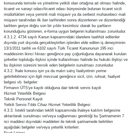
konusunda temsile ve yönetime yetkili olan ortağına ait olması halinde,
ticaret ve sanayi odası/ticaret odası bünyesinde bulunan ticaret sicili
müdürlükleri veya yeminli mali müşavir ya da serbest muhasebeci mali
müşavir tarafından ilk ilan tarihinden sonra düzenlenen ve düzenlendiği
tarihten geriye doğru son bir yıldır kesintisiz olarak bu şartların
korunduğunu gösteren, e-forma uygun belgenin kullanılması zorunludur.
4.3.1.2. 4734 sayılı Kanun kapsamındaki idarelere taahhüt edilenler
dışında yurt dışında gerçekleştirilen işlerden elde edilen iş deneyiminin
13/1/2011 tarihli ve 6102 sayılı Türk Ticaret Kanununun 195 inci
maddesinin ikinci fıkrası gereğince pay çoğunluğuna dayanarak kurulan
şirketler topluluğu ilişkisi içinde kullanılması halinde bu hukuki ilişkiyi ve
bu ilişkinin süresini tevsik eden belgelerin sunulması zorunludur.
4.3.2. İhale konusu işin ya da malın satış faaliyetinin yerine
getirilebilmesi için ilgili mevzuat gereğince sicil, izin, ruhsat, faaliyet
belgesi vb. belgeler:
Firmanın ÜTS'ye kaydı olduğuna dair teknik servis kaydı
Hizmet Yeterlilik Belgesi
Teknik Personel Kaydı
Yetkili Servis-Tıbbi Cihaz Hizmet Yeterlilik Belgesi
4.3.3. İstekli tarafından teklifi kapsamında ihaleye katılım belgesine
aktarılarak sunulması ve/veya sağlanması gerektiği bu Şartnamenin 7
nci maddesi dışındaki maddeleri ile teknik şartnamede belirtilen
aşağıdaki belgeler ve/veya yeterlik kriterleri:
Fiyat Listesi