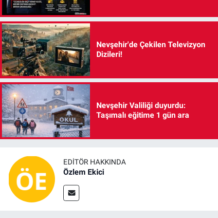
Nevşehir'de Çekilen Televizyon
Dizileri!
Nevşehir Valiliği duyurdu:
Taşımalı eğitime 1 gün ara
EDITÖR HAKKINDA
Özlem Ekici