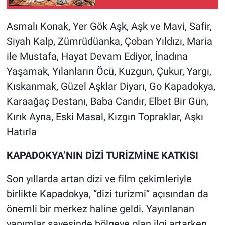
lezzetler
Asmalı Konak, Yer Gök Aşk, Aşk ve Mavi, Safir,
Siyah Kalp, Zümrüdüanka, Çoban Yıldızı, Maria
ile Mustafa, Hayat Devam Ediyor, İnadına
Yaşamak, Yılanların Öcü, Kuzgun, Çukur, Yargı,
Kıskanmak, Güzel Aşklar Diyarı, Go Kapadokya,
Karaağaç Destanı, Baba Candır, Elbet Bir Gün,
Kırık Ayna, Eski Masal, Kızgın Topraklar, Aşkı
Hatırla
KAPADOKYA’NIN DİZİ TURİZMİNE KATKISI
Son yıllarda artan dizi ve film çekimleriyle
birlikte Kapadokya, “dizi turizmi” açısından da
önemli bir merkez haline geldi. Yayınlanan
yapımlar sayesinde bölgeye olan ilgi artarken,