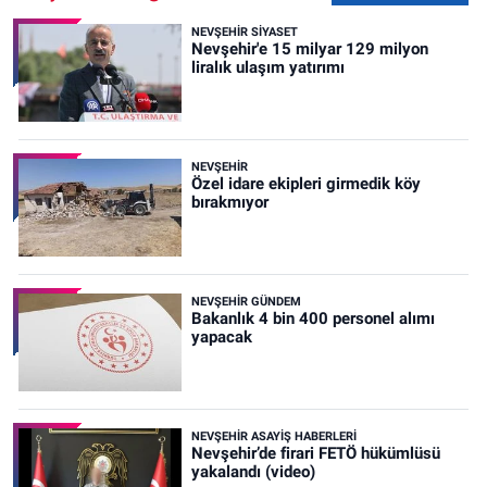
NEVŞEHIR SIYASET
Nevşehir'e 15 milyar 129 milyon
liralık ulaşım yatırımı
NEVŞEHIR
Özel idare ekipleri girmedik köy
bırakmıyor
NEVŞEHIR GÜNDEM
Bakanlık 4 bin 400 personel alımı
yapacak
NEVŞEHIR ASAYIŞ HABERLERI
Nevşehir’de firari FETÖ hükümlüsü
yakalandı (video)