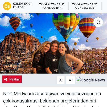
ÖZLEM EKICI
22.04.2026 - 11:11
22.04.2026 - 11:21
EDITÖR
Yaşam
YAYINLANMA
GÜNCELLEME
P
VEFATLAR
Birsen Altuntaş
Paylaş
-
+
A
A
NTC Medya imzası taşıyan ve yeni sezonun en
çok konuşulması beklenen projelerinden biri