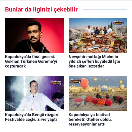
Bunlar da ilginizi çekebilir
Kapadokya’da final gecesi:
Nevşehir mutfağı Michelin
Gökhan Türkmen Göreme’yi
yıldızlı şefleri büyüledi! İşte
coşturacak
öne çıkan lezzetler
Kapadokya’da Bengü rüzgarı!
Kapadokya’ya festival
Festivalde coşku zirve yaptı
bereketi: Oteller doldu,
rezervasyonlar arttı