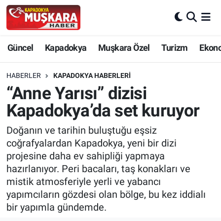
CANLI SEÇİM SONUÇLARI
Nevşehir Nöbetçi Eczaneler
Güncel
Kapadokya
Muşkara Özel
Turizm
Ekon
Güncel
Nevşehir Hava Durumu
HABERLER
KAPADOKYA HABERLERI
SEÇİM
Nevşehir Trafik Yoğunluk Haritası
“Anne Yarısı” dizisi
Kapadokya’da set kuruyor
Muşkara Özel
Süper Lig Puan Durumu ve Fikstür
Doğanın ve tarihin buluştuğu eşsiz
Ekonomi
Tüm Manşetler
coğrafyalardan Kapadokya, yeni bir dizi
projesine daha ev sahipliği yapmaya
Kapadokya
Son Dakika Haberleri
hazırlanıyor. Peri bacaları, taş konakları ve
mistik atmosferiyle yerli ve yabancı
Turizm
Haber Arşivi
yapımcıların gözdesi olan bölge, bu kez iddialı
bir yapımla gündemde.
Kültür - Sanat