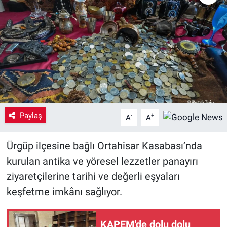
Yaşam
VEFATLAR
Paylaş
-
+
A
A
Ürgüp ilçesine bağlı Ortahisar Kasabası’nda
kurulan antika ve yöresel lezzetler panayırı
ziyaretçilerine tarihi ve değerli eşyaları
keşfetme imkânı sağlıyor.
KAPEM'de dolu dolu