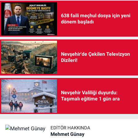
638 faili meçhul dosya için yeni
dönem başladı
Nevşehir'de Çekilen Televizyon
Dizileri!
Nevşehir Valiliği duyurdu:
Taşımalı eğitime 1 gün ara
EDITÖR HAKKINDA
Mehmet Günay