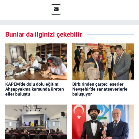
Bunlar da ilginizi çekebilir
KAPEM'de dolu dolu eğitim!
Birbirinden çarpıcı eserler
Ahşapyakma kursunda üreten
Nevşehir’de sanatseverlerle
eller buluştu
buluşuyor