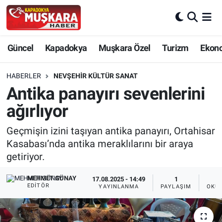
CANLI SEÇİM SONUÇLARI
Nevşehir Nöbetçi Eczaneler
Güncel
Kapadokya
Muşkara Özel
Turizm
Ekon
Güncel
Nevşehir Hava Durumu
HABERLER
NEVŞEHIR KÜLTÜR SANAT
SEÇİM
Nevşehir Trafik Yoğunluk Haritası
Antika panayırı sevenlerini
ağırlıyor
Muşkara Özel
Süper Lig Puan Durumu ve Fikstür
Geçmişin izini taşıyan antika panayırı, Ortahisar
Ekonomi
Tüm Manşetler
Kasabası’nda antika meraklılarını bir araya
getiriyor.
Kapadokya
Son Dakika Haberleri
MEHMET GÜNAY
17.08.2025 - 14:49
1
EDITÖR
YAYINLANMA
PAYLAŞIM
OKUN
Turizm
Haber Arşivi
Kültür - Sanat