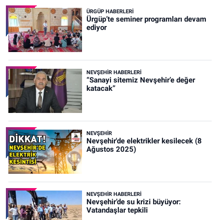
ÜRGÜP HABERLERI
Ürgüp’te seminer programları devam
ediyor
NEVŞEHIR HABERLERI
“Sanayi sitemiz Nevşehir’e değer
katacak”
NEVŞEHIR
Nevşehir'de elektrikler kesilecek (8
Ağustos 2025)
NEVŞEHIR HABERLERI
Nevşehir’de su krizi büyüyor:
Vatandaşlar tepkili