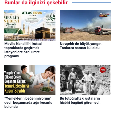
Bunlar da ilginizi çekebilir
Mevlid Kandili’ni kutsal
Nevşehir’de büyük yangın:
topraklarda geçirmek
Tonlarca saman kül oldu
isteyenlere özel umre
programı
“Yemeklerin beğenmiyorum”
Bu fotoğraftaki ustaların
dedi, boşanmada ağır kusurlu
hiçbiri bugünü göremedi!
bulundu