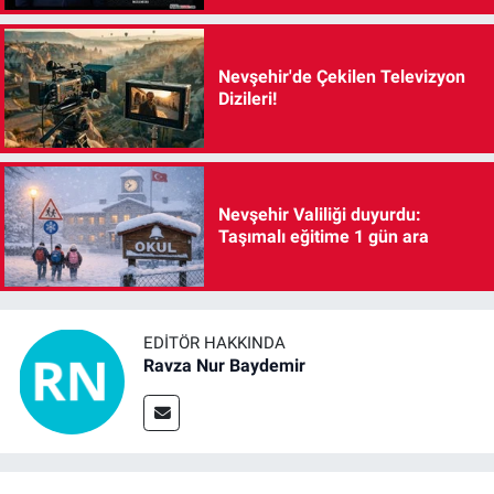
Nevşehir'de Çekilen Televizyon
Dizileri!
Nevşehir Valiliği duyurdu:
Taşımalı eğitime 1 gün ara
EDITÖR HAKKINDA
Ravza Nur Baydemir