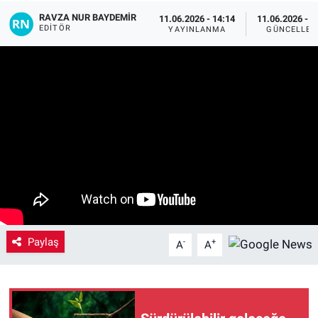
RAVZA NUR BAYDEMIR
11.06.2026 - 14:14
11.06.2026 - 1
Yaşam
EDITÖR
YAYINLANMA
GÜNCELLEM
VEFATLAR
Paylaş
-
+
A
A