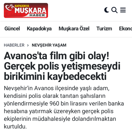
CANLI SEÇİM SONUÇLARI
Nevşehir Nöbetçi Eczaneler
Güncel
Kapadokya
Muşkara Özel
Turizm
Ekon
Güncel
Nevşehir Hava Durumu
HABERLER
NEVŞEHIR YAŞAM
SEÇİM
Nevşehir Trafik Yoğunluk Haritası
Avanos'ta film gibi olay!
Gerçek polis yetişmeseydi
Muşkara Özel
Süper Lig Puan Durumu ve Fikstür
birikimini kaybedecekti
Ekonomi
Tüm Manşetler
Nevşehir'in Avanos ilçesinde yaşlı adam,
kendisini polis olarak tanıtan şahısların
Kapadokya
Son Dakika Haberleri
yönlendirmesiyle 960 bin lirasını verilen banka
hesabına yatırmak üzereyken gerçek polis
Turizm
Haber Arşivi
ekiplerinin müdahalesiyle dolandırılmaktan
kurtuldu.
Kültür - Sanat