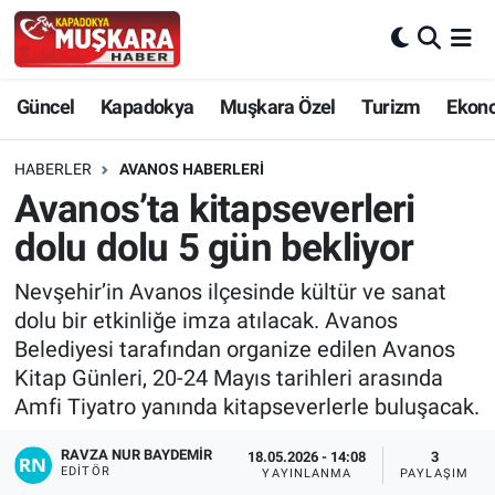
CANLI SEÇİM SONUÇLARI
Nevşehir Nöbetçi Eczaneler
Güncel
Kapadokya
Muşkara Özel
Turizm
Ekon
Güncel
Nevşehir Hava Durumu
HABERLER
AVANOS HABERLERI
SEÇİM
Nevşehir Trafik Yoğunluk Haritası
Avanos’ta kitapseverleri
dolu dolu 5 gün bekliyor
Muşkara Özel
Süper Lig Puan Durumu ve Fikstür
Nevşehir’in Avanos ilçesinde kültür ve sanat
Ekonomi
Tüm Manşetler
dolu bir etkinliğe imza atılacak. Avanos
Belediyesi tarafından organize edilen Avanos
Kapadokya
Son Dakika Haberleri
Kitap Günleri, 20-24 Mayıs tarihleri arasında
Amfi Tiyatro yanında kitapseverlerle buluşacak.
Turizm
Haber Arşivi
RAVZA NUR BAYDEMIR
18.05.2026 - 14:08
3
EDITÖR
YAYINLANMA
PAYLAŞIM
Kültür - Sanat