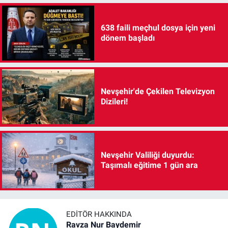
638 faili meçhul dosya için yeni
dönem başladı
Nevşehir'de Çekilen Televizyon
Dizileri!
Nevşehir Valiliği duyurdu:
Taşımalı eğitime 1 gün ara
EDITÖR HAKKINDA
Ravza Nur Baydemir