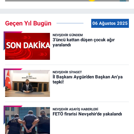
Geçen Yıl Bugün
06 Ağustos 2025
NEVŞEHIR GÜNDEM
3'üncü kattan düşen çocuk ağır
yaralandı
NEVŞEHIR SIYASET
İl Başkanı Aygün’den Başkan Arı’ya
tepki!
NEVŞEHIR ASAYIŞ HABERLERI
FETÖ firarisi Nevşehir'de yakalandı