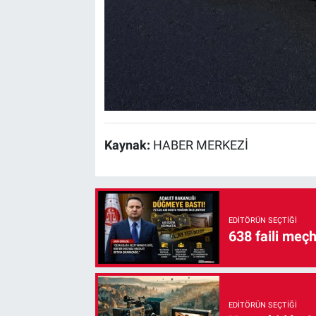
Kaynak:
HABER MERKEZİ
EDITÖRÜN SEÇTIĞI
638 faili meç
EDITÖRÜN SEÇTIĞI