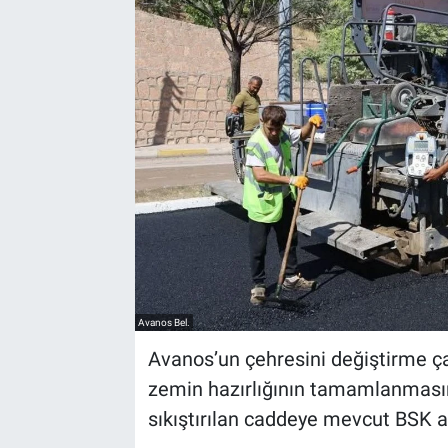
Yaşam
VEFATLAR
Avanos Bel.
Avanos’un çehresini değiştirme ç
zemin hazırlığının tamamlanması
sıkıştırılan caddeye mevcut BSK a