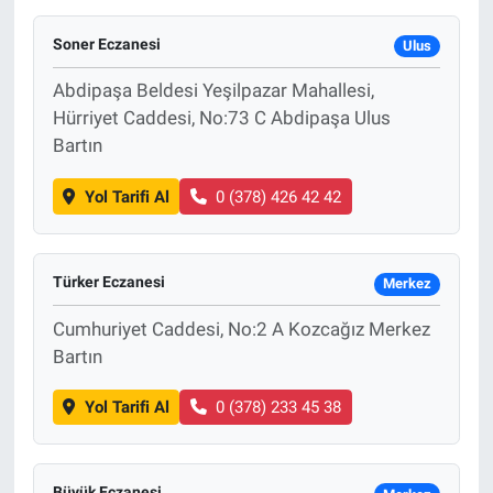
Yaşam
Soner Eczanesi
Ulus
Abdipaşa Beldesi Yeşilpazar Mahallesi,
VEFATLAR
Hürriyet Caddesi, No:73 C Abdipaşa Ulus
Bartın
Yol Tarifi Al
0 (378) 426 42 42
Türker Eczanesi
Merkez
Cumhuriyet Caddesi, No:2 A Kozcağız Merkez
Bartın
Yol Tarifi Al
0 (378) 233 45 38
Büyük Eczanesi