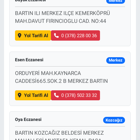
Merkez
BARTIN ILI MERKEZ ILÇE KEMERKÖPRÜ
MAH.DAVUT FIRINCIOGLU CAD. NO:44
Yol Tarifi Al
0 (378) 228 00 36
Esen Eczanesi
Merkez
ORDUYERİ MAH.KAYNARCA
CADDESİ665.SOK.2 B MERKEZ BARTIN
Yol Tarifi Al
0 (378) 502 33 32
Oya Eczanesi
Kozcağız
BARTIN KOZCAĞIZ BELDESİ MERKEZ