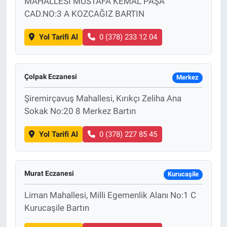
MAHALLESİ MUSTAFA KEMAL PAŞA
CAD.NO:3 A KOZCAĞIZ BARTIN
Yol Tarifi Al
0 (378) 233 12 04
Çolpak Eczanesi
Merkez
Şiremirçavuş Mahallesi, Kırıkçı Zeliha Ana
Sokak No:20 8 Merkez Bartın
Yol Tarifi Al
0 (378) 227 85 45
Murat Eczanesi
Kurucaşile
Liman Mahallesi, Milli Egemenlik Alanı No:1 C
Kurucaşile Bartın