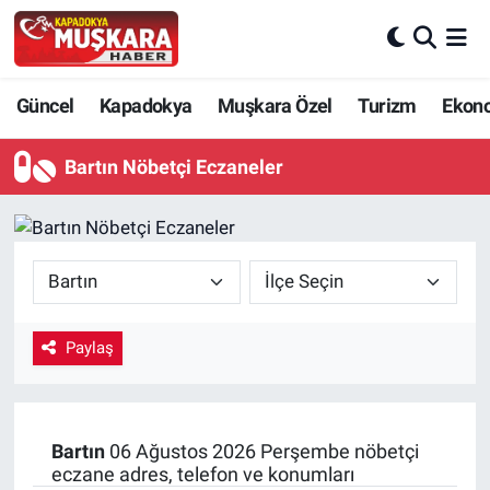
CANLI SEÇİM SONUÇLARI
Nevşehir Nöbetçi Eczaneler
Güncel
Kapadokya
Muşkara Özel
Turizm
Ekon
Güncel
Nevşehir Hava Durumu
Bartın Nöbetçi Eczaneler
SEÇİM
Nevşehir Trafik Yoğunluk Haritası
Muşkara Özel
Süper Lig Puan Durumu ve Fikstür
Ekonomi
Tüm Manşetler
Paylaş
Kapadokya
Son Dakika Haberleri
Turizm
Haber Arşivi
Bartın
06 Ağustos 2026 Perşembe nöbetçi
eczane adres, telefon ve konumları
Kültür - Sanat