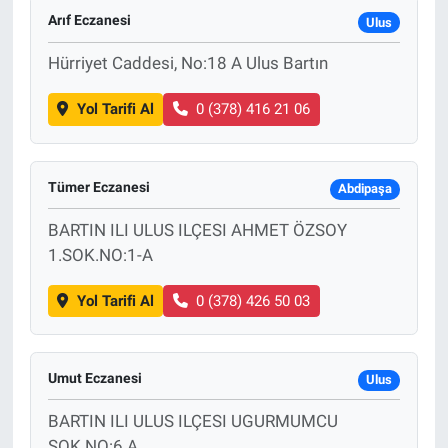
Arıf Eczanesi
Ulus
Hürriyet Caddesi, No:18 A Ulus Bartın
Yol Tarifi Al
0 (378) 416 21 06
Tümer Eczanesi
Abdipaşa
BARTIN ILI ULUS ILÇESI AHMET ÖZSOY
1.SOK.NO:1-A
Yol Tarifi Al
0 (378) 426 50 03
Umut Eczanesi
Ulus
BARTIN ILI ULUS ILÇESI UGURMUMCU
SOK.NO:6 A