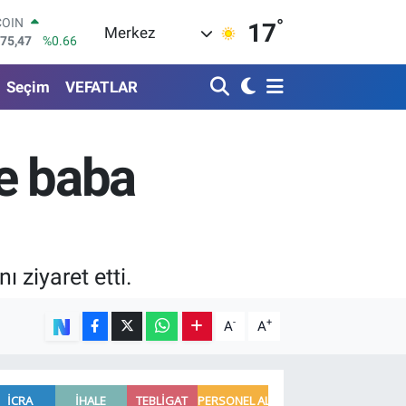
°
LAR
17
Merkez
5971
%0.05
RO
1336
%0.18
Seçim
VEFATLAR
RLİN
2534
%0.22
M ALTIN
8.23
%0.39
e baba
T100
703
%0
COIN
475,47
%0.66
 ziyaret etti.
-
+
A
A