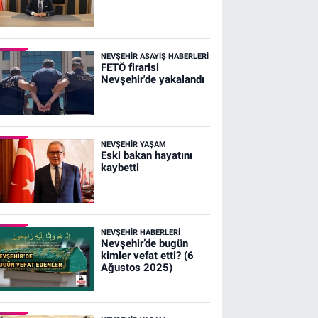
NEVŞEHIR ASAYIŞ HABERLERI
FETÖ firarisi
Nevşehir'de yakalandı
NEVŞEHIR YAŞAM
Eski bakan hayatını
kaybetti
NEVŞEHIR HABERLERI
Nevşehir’de bugün
kimler vefat etti? (6
Ağustos 2025)