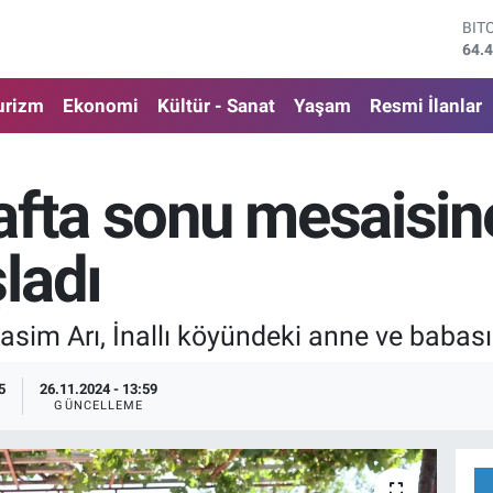
DO
47,
EU
55,
urizm
Ekonomi
Kültür - Sanat
Yaşam
Resmi İlanlar
STE
64,
GRA
651
afta sonu mesaisin
BİS
13.
BIT
ladı
64.
im Arı, İnallı köyündeki anne ve babasını
5
26.11.2024 - 13:59
GÜNCELLEME