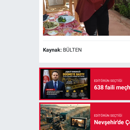
Kaynak:
BÜLTEN
EDITÖRÜN SEÇTIĞI
638 faili meç
EDITÖRÜN SEÇTIĞI
Nevşehir'de Çe