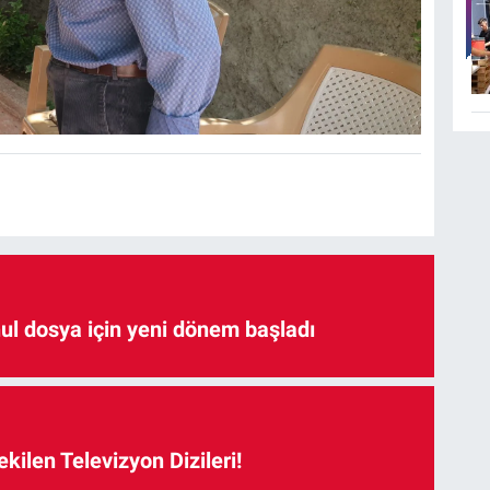
hul dosya için yeni dönem başladı
kilen Televizyon Dizileri!