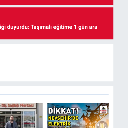
iği duyurdu: Taşımalı eğitime 1 gün ara