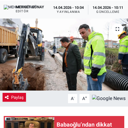
MEHMET GÜNAY
14.04.2026 - 10:04
14.04.2026 - 10:11
Yaşam
EDITÖR
YAYINLANMA
GÜNCELLEME
VEFATLAR
Paylaş
-
+
A
A
Babaoğlu’ndan dikkat