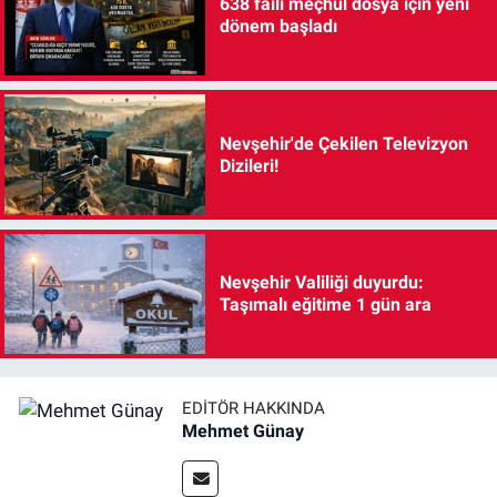
638 faili meçhul dosya için yeni
dönem başladı
Nevşehir'de Çekilen Televizyon
Dizileri!
Nevşehir Valiliği duyurdu:
Taşımalı eğitime 1 gün ara
EDITÖR HAKKINDA
Mehmet Günay