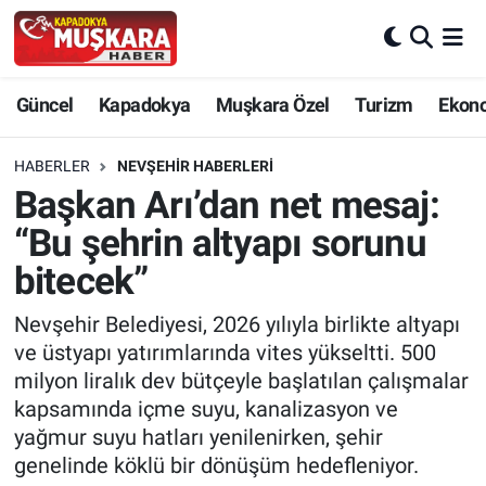
CANLI SEÇİM SONUÇLARI
Nevşehir Nöbetçi Eczaneler
Güncel
Kapadokya
Muşkara Özel
Turizm
Ekon
Güncel
Nevşehir Hava Durumu
HABERLER
NEVŞEHIR HABERLERI
SEÇİM
Nevşehir Trafik Yoğunluk Haritası
Başkan Arı’dan net mesaj:
“Bu şehrin altyapı sorunu
Muşkara Özel
Süper Lig Puan Durumu ve Fikstür
bitecek”
Ekonomi
Tüm Manşetler
Nevşehir Belediyesi, 2026 yılıyla birlikte altyapı
ve üstyapı yatırımlarında vites yükseltti. 500
Kapadokya
Son Dakika Haberleri
milyon liralık dev bütçeyle başlatılan çalışmalar
kapsamında içme suyu, kanalizasyon ve
Turizm
Haber Arşivi
yağmur suyu hatları yenilenirken, şehir
genelinde köklü bir dönüşüm hedefleniyor.
Kültür - Sanat