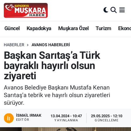
CANLI SEÇİM SONUÇLARI
Nevşehir Nöbetçi Eczaneler
Güncel
Kapadokya
Muşkara Özel
Turizm
Ekon
Güncel
Nevşehir Hava Durumu
HABERLER
AVANOS HABERLERI
SEÇİM
Nevşehir Trafik Yoğunluk Haritası
Başkan Sarıtaş’a Türk
bayraklı hayırlı olsun
Muşkara Özel
Süper Lig Puan Durumu ve Fikstür
ziyareti
Ekonomi
Tüm Manşetler
Avanos Belediye Başkanı Mustafa Kenan
Sarıtaş’a tebrik ve hayırlı olsun ziyaretleri
Kapadokya
Son Dakika Haberleri
sürüyor.
Turizm
Haber Arşivi
İSMAIL IRMAK
13.04.2024 - 10:47
29.05.2025 - 12:10
EDITÖR
YAYINLANMA
GÜNCELLEME
Kültür - Sanat