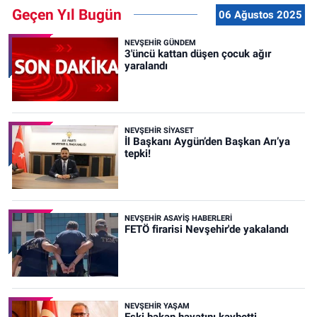
Geçen Yıl Bugün
06 Ağustos 2025
NEVŞEHIR GÜNDEM
3'üncü kattan düşen çocuk ağır
yaralandı
NEVŞEHIR SIYASET
İl Başkanı Aygün’den Başkan Arı’ya
tepki!
NEVŞEHIR ASAYIŞ HABERLERI
FETÖ firarisi Nevşehir'de yakalandı
NEVŞEHIR YAŞAM