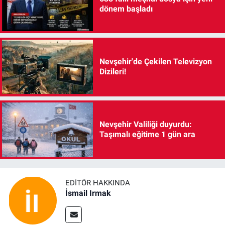
dönem başladı
Nevşehir'de Çekilen Televizyon
Dizileri!
Nevşehir Valiliği duyurdu:
Taşımalı eğitime 1 gün ara
EDITÖR HAKKINDA
İsmail Irmak