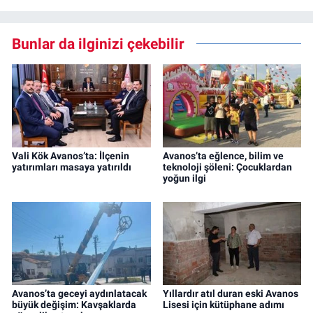
Bunlar da ilginizi çekebilir
Vali Kök Avanos’ta: İlçenin
Avanos’ta eğlence, bilim ve
yatırımları masaya yatırıldı
teknoloji şöleni: Çocuklardan
yoğun ilgi
Avanos’ta geceyi aydınlatacak
Yıllardır atıl duran eski Avanos
büyük değişim: Kavşaklarda
Lisesi için kütüphane adımı