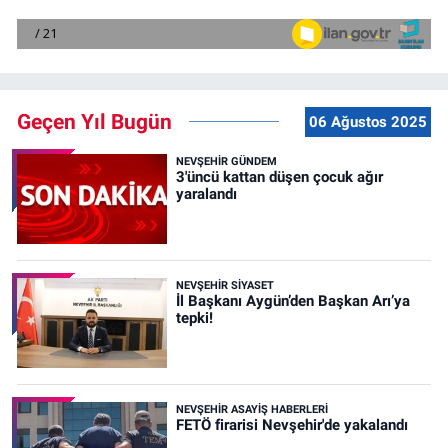
Geçen Yıl Bugün
06 Ağustos 2025
NEVŞEHIR GÜNDEM
3'üncü kattan düşen çocuk ağır
yaralandı
NEVŞEHIR SIYASET
İl Başkanı Aygün’den Başkan Arı’ya
tepki!
NEVŞEHIR ASAYIŞ HABERLERI
FETÖ firarisi Nevşehir'de yakalandı