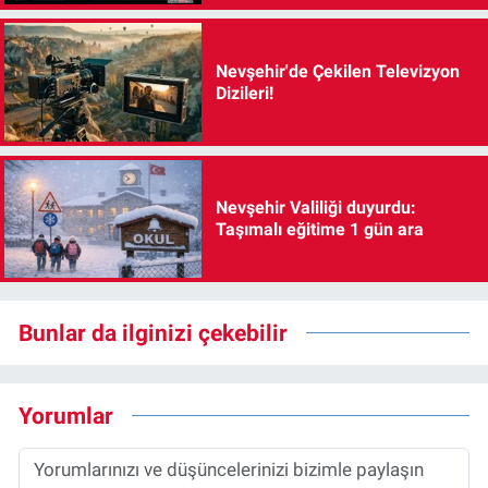
Nevşehir'de Çekilen Televizyon
Dizileri!
Nevşehir Valiliği duyurdu:
Taşımalı eğitime 1 gün ara
Bunlar da ilginizi çekebilir
Yorumlar