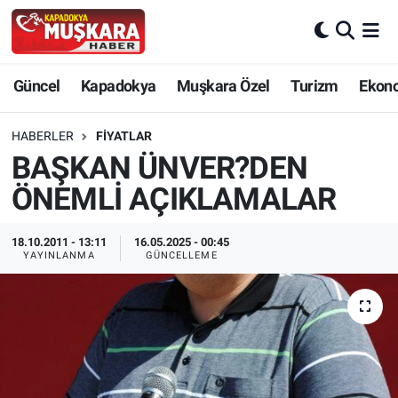
CANLI SEÇİM SONUÇLARI
Nevşehir Nöbetçi Eczaneler
Güncel
Kapadokya
Muşkara Özel
Turizm
Ekon
Güncel
Nevşehir Hava Durumu
HABERLER
FIYATLAR
SEÇİM
Nevşehir Trafik Yoğunluk Haritası
BAŞKAN ÜNVER?DEN
ÖNEMLİ AÇIKLAMALAR
Muşkara Özel
Süper Lig Puan Durumu ve Fikstür
18.10.2011 - 13:11
16.05.2025 - 00:45
Ekonomi
Tüm Manşetler
YAYINLANMA
GÜNCELLEME
Kapadokya
Son Dakika Haberleri
Turizm
Haber Arşivi
Kültür - Sanat