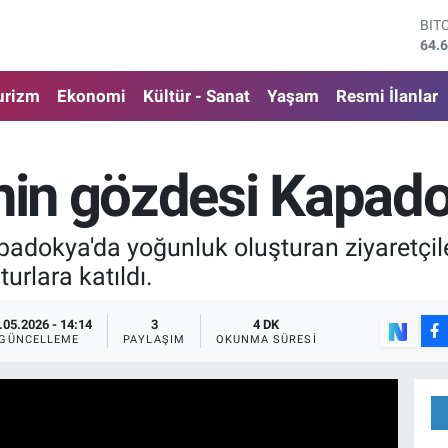
DO
47,
EU
55,
urizm
Ekonomi
Kültür - Sanat
Yaşam
Resmi İlanlar
STE
64,
GRA
650
inin gözdesi Kapad
BİS
13.
BIT
adokya'da yoğunluk oluşturan ziyaretçile
64.
urlara katıldı.
.05.2026 - 14:14
3
4 DK
GÜNCELLEME
PAYLAŞIM
OKUNMA SÜRESI