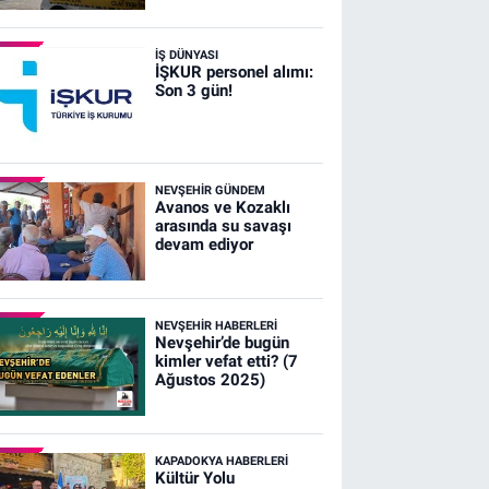
İŞ DÜNYASI
İŞKUR personel alımı:
Son 3 gün!
NEVŞEHIR GÜNDEM
Avanos ve Kozaklı
arasında su savaşı
devam ediyor
NEVŞEHIR HABERLERI
Nevşehir’de bugün
kimler vefat etti? (7
Ağustos 2025)
KAPADOKYA HABERLERI
Kültür Yolu