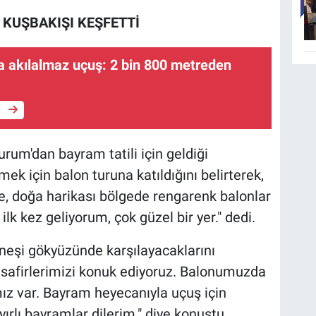
 KUŞBAKIŞI KEŞFETTİ
 akılalmaz uçuş: 2 bin 800 metreden
e
urum'dan bayram tatili için geldiği
k için balon turuna katıldığını belirterek,
e, doğa harikası bölgede rengarenk balonlar
lk kez geliyorum, çok güzel bir yer." dedi.
neşi gökyüzünde karşılayacaklarını
safirlerimizi konuk ediyoruz. Balonumuzda
ız var. Bayram heyecanıyla uçuş için
yırlı bayramlar dilerim." diye konuştu.