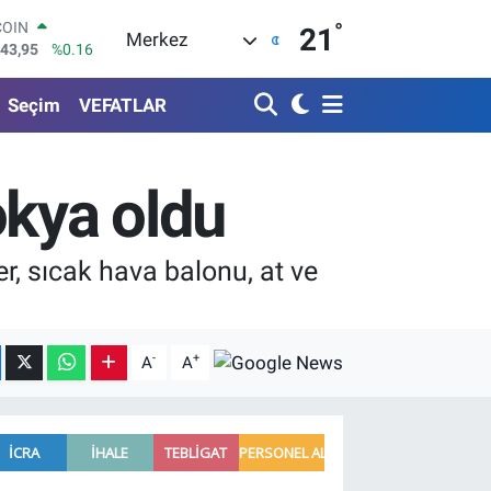
°
LAR
21
Merkez
6704
%0
RO
0406
%-0.08
Seçim
VEFATLAR
RLİN
2143
%0
M ALTIN
0.87
%0.12
okya oldu
T100
799
%70
COIN
r, sıcak hava balonu, at ve
643,95
%0.16
-
+
A
A