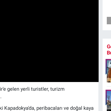
G
B
e gelen yerli turistler, turizm
.
i Kapadokya'da, peribacaları ve doğal kaya