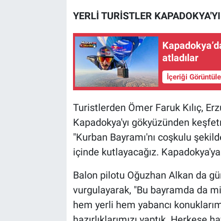
YERLİ TURİSTLER KAPADOKYA'YI
Kapadokya’da
atladılar
İçeriği Görüntül
Turistlerden Ömer Faruk Kılıç, Erz
Kapadokya'yı gökyüzünden keşfetme
"Kurban Bayramı'nı coşkulu şekild
içinde kutlayacağız. Kapadokya'ya i
Balon pilotu Oğuzhan Alkan da gü
vurgulayarak, "Bu bayramda da mi
hem yerli hem yabancı konuklarım
hazırlıklarımızı yaptık. Herkese ha