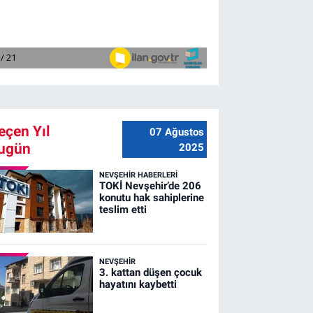
eçen Yıl
07 Ağustos
ugün
2025
NEVŞEHIR HABERLERI
TOKİ Nevşehir’de 206
konutu hak sahiplerine
teslim etti
NEVŞEHIR
3. kattan düşen çocuk
hayatını kaybetti