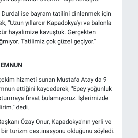
 Durdal ise bayram tatilini dinlenmek için
ek, "Uzun yıllardır Kapadokya'yı ve balonla
ür hayalimize kavuştuk. Gerçekten
ığmıyor. Tatilimiz çok güzel geçiyor."
 MEMNUN
 çekim hizmeti sunan Mustafa Atay da 9
mnun ettiğini kaydederek, "Epey yoğunluk
 oturmaya fırsat bulamıyoruz. İşlerimizde
irim." dedi.
Başkanı Özay Onur, Kapadokya'nın yerli ve
i bir turizm destinasyonu olduğunu söyledi.