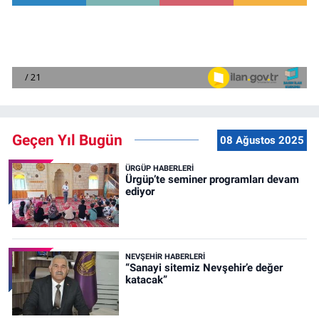
Geçen Yıl Bugün
08 Ağustos 2025
ÜRGÜP HABERLERI
Ürgüp’te seminer programları devam
ediyor
NEVŞEHIR HABERLERI
“Sanayi sitemiz Nevşehir’e değer
katacak”