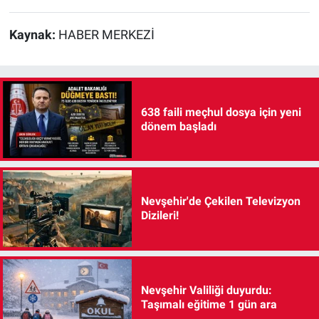
Kaynak:
HABER MERKEZİ
638 faili meçhul dosya için yeni
dönem başladı
Nevşehir'de Çekilen Televizyon
Dizileri!
Nevşehir Valiliği duyurdu:
Taşımalı eğitime 1 gün ara