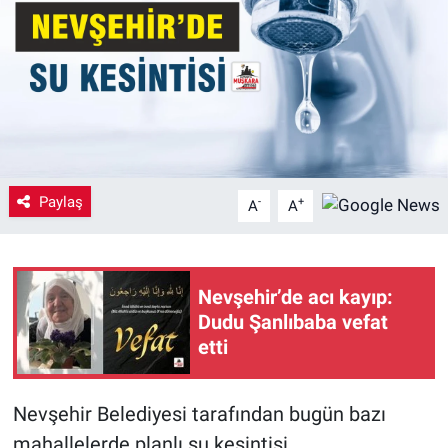
Yaşam
VEFATLAR
Paylaş
-
+
A
A
Nevşehir’de acı kayıp:
Dudu Şanlıbaba vefat
etti
Nevşehir Belediyesi tarafından bugün bazı
mahallelerde planlı su kesintisi