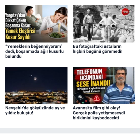
“Yemeklerin beğenmiyorum”
Bu fotoğraftaki ustaların
dedi, boşanmada ağır kusurlu
hiçbiri bugünü göremedi!
bulundu
Nevşehir'de gökyüzünde ay ve
Avanos'ta film gibi olay!
yıldız buluştu!
Gerçek polis yetişmeseydi
birikimini kaybedecekti