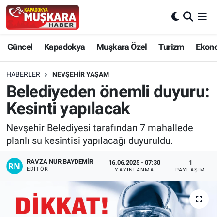
CANLI SEÇİM SONUÇLARI
Nevşehir Nöbetçi Eczaneler
Güncel
Kapadokya
Muşkara Özel
Turizm
Ekon
Güncel
Nevşehir Hava Durumu
HABERLER
NEVŞEHIR YAŞAM
SEÇİM
Nevşehir Trafik Yoğunluk Haritası
Belediyeden önemli duyuru:
Kesinti yapılacak
Muşkara Özel
Süper Lig Puan Durumu ve Fikstür
Nevşehir Belediyesi tarafından 7 mahallede
Ekonomi
Tüm Manşetler
planlı su kesintisi yapılacağı duyuruldu.
Kapadokya
Son Dakika Haberleri
RAVZA NUR BAYDEMIR
16.06.2025 - 07:30
1
EDITÖR
YAYINLANMA
PAYLAŞIM
Turizm
Haber Arşivi
Kültür - Sanat