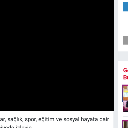
G
B
r, sağlık, spor, eğitim ve sosyal hayata dair
iyede izleyin.