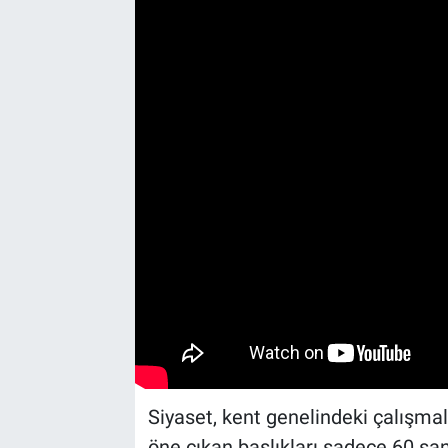
Yaşam
VEFATLAR
Siyaset, kent genelindeki çalışmala
öne çıkan başlıkları sadece 60 san