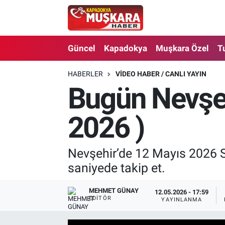
CANLI SEÇİM SONUÇLARI
Nevşehir Nöbetçi Eczaneler
Güncel
Kapadokya
Muşkara Özel
T
Güncel
Nevşehir Hava Durumu
HABERLER
VIDEO HABER / CANLI YAYIN
Bugün Nevşeh
SEÇİM
Nevşehir Trafik Yoğunluk Haritası
Muşkara Özel
Süper Lig Puan Durumu ve Fikstür
2026 )
Ekonomi
Tüm Manşetler
Nevşehir’de 12 Mayıs 2026 
saniyede takip et.
Kapadokya
Son Dakika Haberleri
Turizm
Haber Arşivi
MEHMET GÜNAY
12.05.2026 - 17:59
EDITÖR
YAYINLANMA
Kültür - Sanat