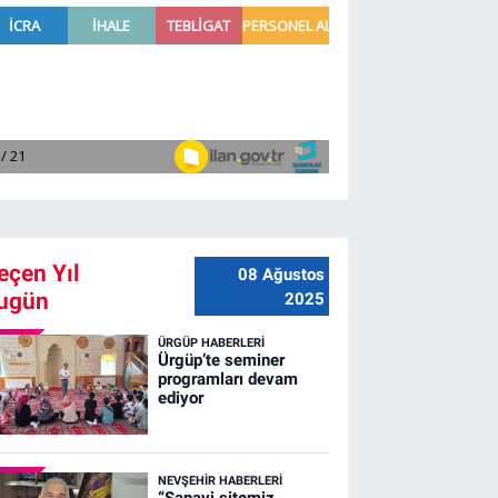
eçen Yıl
08 Ağustos
ugün
2025
ÜRGÜP HABERLERI
Ürgüp’te seminer
programları devam
ediyor
NEVŞEHIR HABERLERI
“Sanayi sitemiz