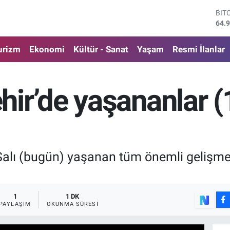
DO
47,
EU
55,
urizm
Ekonomi
Kültür - Sanat
Yaşam
Resmi İlanlar
STE
64,
GRA
666
ir’de yaşananlar 
BİS
13.
BIT
64.
Salı (bugün) yaşanan tüm önemli gelişme
1
1 DK
PAYLAŞIM
OKUNMA SÜRESI