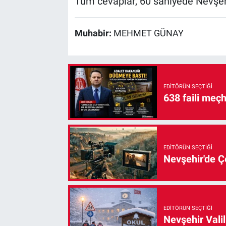
Tüm cevaplar, 60 saniyede Nevşe
Muhabir:
MEHMET GÜNAY
EDITÖRÜN SEÇTIĞI
638 faili meç
EDITÖRÜN SEÇTIĞI
Nevşehir'de Çe
EDITÖRÜN SEÇTIĞI
Nevşehir Valil