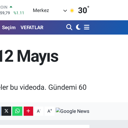
°
LAR
30
Merkez
7436
%0.18
RO
2510
%0.32
Seçim
VEFATLAR
RLİN
4811
%0.38
M ALTIN
0.55
%0.03
(12 Mayıs
T100
779
%-14
COIN
959,79
%1.11
ler bu videoda. Gündemi 60
-
+
A
A