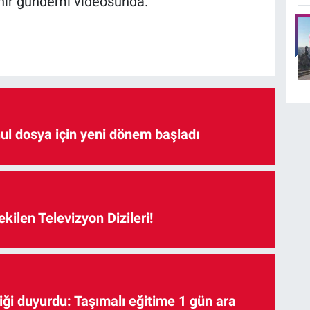
hir gündemi videosunda.
hul dosya için yeni dönem başladı
kilen Televizyon Dizileri!
iği duyurdu: Taşımalı eğitime 1 gün ara