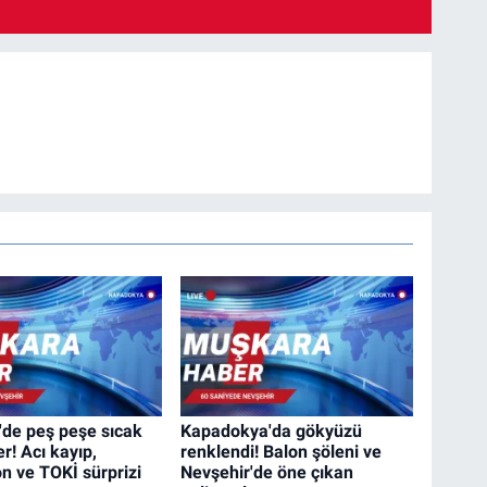
'de peş peşe sıcak
Kapadokya'da gökyüzü
r! Acı kayıp,
renklendi! Balon şöleni ve
n ve TOKİ sürprizi
Nevşehir'de öne çıkan