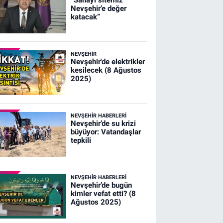
Nevşehir’e değer
katacak”
NEVŞEHIR
Nevşehir'de elektrikler
kesilecek (8 Ağustos
2025)
NEVŞEHIR HABERLERI
Nevşehir’de su krizi
büyüyor: Vatandaşlar
tepkili
NEVŞEHIR HABERLERI
Nevşehir’de bugün
kimler vefat etti? (8
Ağustos 2025)