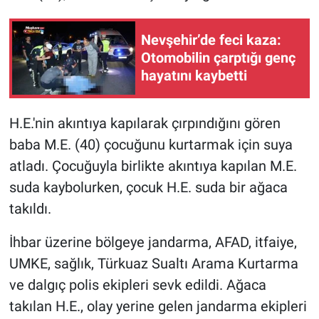
Nevşehir’de feci kaza:
Otomobilin çarptığı genç
hayatını kaybetti
H.E.'nin akıntıya kapılarak çırpındığını gören
baba M.E. (40) çocuğunu kurtarmak için suya
atladı. Çocuğuyla birlikte akıntıya kapılan M.E.
suda kaybolurken, çocuk H.E. suda bir ağaca
takıldı.
İhbar üzerine bölgeye jandarma, AFAD, itfaiye,
UMKE, sağlık, Türkuaz Sualtı Arama Kurtarma
ve dalgıç polis ekipleri sevk edildi. Ağaca
takılan H.E., olay yerine gelen jandarma ekipleri