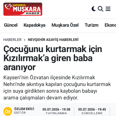
CANLI SEÇİM SONUÇLARI
Nevşehir Nöbetçi Eczaneler
Güncel
Kapadokya
Muşkara Özel
Turizm
Ekon
Güncel
Nevşehir Hava Durumu
HABERLER
NEVŞEHIR ASAYIŞ HABERLERI
SEÇİM
Nevşehir Trafik Yoğunluk Haritası
Çocuğunu kurtarmak için
Kızılırmak’a giren baba
Muşkara Özel
Süper Lig Puan Durumu ve Fikstür
aranıyor
Ekonomi
Tüm Manşetler
Kayseri’nin Özvatan ilçesinde Kızılırmak
Nehri'nde akıntıya kapılan çocuğunu kurtarmak
Kapadokya
Son Dakika Haberleri
için suya girdikten sonra kaybolan babayı
arama çalışmaları devam ediyor.
Turizm
Haber Arşivi
ÖZLEM EKICI
05.07.2026 - 19:38
05.07.2026 - 19:45
Kültür - Sanat
EDITÖR
YAYINLANMA
GÜNCELLEME
P