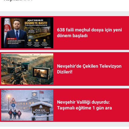
638 faili meçhul dosya için yeni
dönem başladı
Nevşehir'de Çekilen Televizyon
Dizileri!
Nevşehir Valiliği duyurdu:
Taşımalı eğitime 1 gün ara