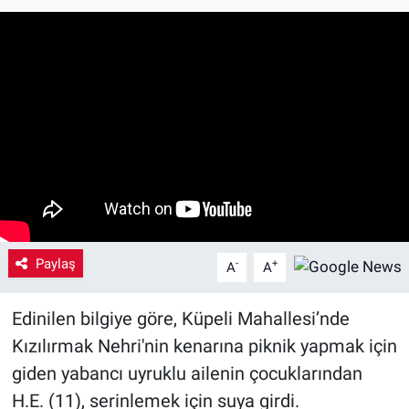
Yaşam
VEFATLAR
Paylaş
-
+
A
A
Edinilen bilgiye göre, Küpeli Mahallesi’nde
Kızılırmak Nehri'nin kenarına piknik yapmak için
giden yabancı uyruklu ailenin çocuklarından
H.E. (11), serinlemek için suya girdi.