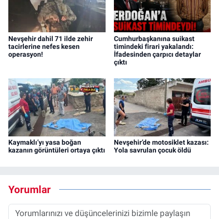
Nevşehir dahil 71 ilde zehir
Cumhurbaşkanına suikast
tacirlerine nefes kesen
timindeki firari yakalandı:
operasyon!
İfadesinden çarpıcı detaylar
çıktı
Kaymaklı’yı yasa boğan
Nevşehir’de motosiklet kazası:
kazanın görüntüleri ortaya çıktı
Yola savrulan çocuk öldü
Yorumlar