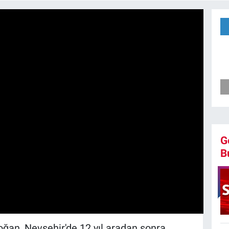
G
B
an, Nevşehir'de 12 yıl aradan sonra