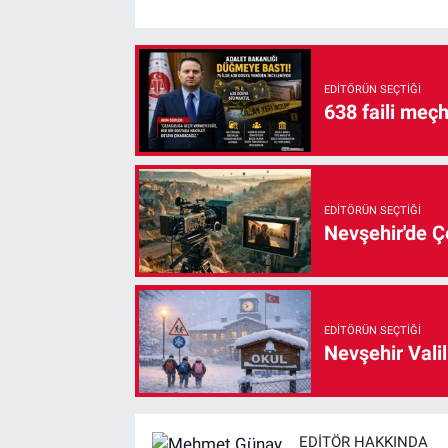
EDITÖRÜN SEÇTIĞI
638 faili meç
EDITÖRÜN SEÇTIĞI
Nevşehir'de Çe
EDITÖRÜN SEÇTIĞI
Nevşehir Valil
EDITÖR HAKKINDA