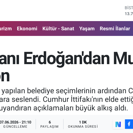
BİS
13.
BIT
64.
urizm
Ekonomi
Kültür - Sanat
Yaşam
Resmi İlanlar
DO
47,
EU
55,
nı Erdoğan'dan Mu
STE
64,
GRA
on
651
 yapılan belediye seçimlerinin ardında
ra seslendi. Cumhur İttifakı'nın elde etti
yandıran açıklamaları büyük alkış aldı.
07.06.2026 - 21:10
6
1 DK
GÜNCELLEME
PAYLAŞIM
OKUNMA SÜRESI