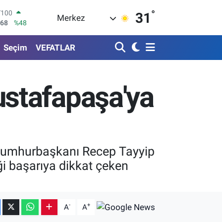
°
T100
31
Merkez
768
%48
COIN
602,05
%0.69
Seçim
VEFATLAR
LAR
6006
%0.06
RO
0250
%0.02
stafapaşa'ya
RLİN
2398
%0.2
M ALTIN
3.94
%0.32
n Cumhurbaşkanı Recep Tayyip
ği başarıya dikkat çeken
-
+
A
A