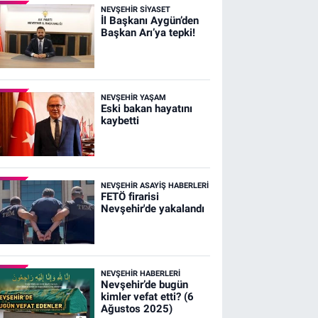
NEVŞEHIR SIYASET
İl Başkanı Aygün’den
Başkan Arı’ya tepki!
NEVŞEHIR YAŞAM
Eski bakan hayatını
kaybetti
NEVŞEHIR ASAYIŞ HABERLERI
FETÖ firarisi
Nevşehir'de yakalandı
NEVŞEHIR HABERLERI
Nevşehir’de bugün
kimler vefat etti? (6
Ağustos 2025)