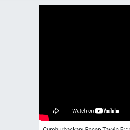
Yaşam
VEFATLAR
Cumhurbaşkanı Recep Tayyip Erdoğ