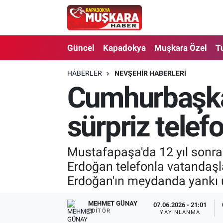
CANLI SEÇİM SONUÇLARI
Nevşehir Nöbetçi Eczaneler
Güncel
Kapadokya
Muşkara Özel
T
Güncel
Nevşehir Hava Durumu
HABERLER
NEVŞEHIR HABERLERI
Cumhurbaşka
SEÇİM
Nevşehir Trafik Yoğunluk Haritası
Muşkara Özel
Süper Lig Puan Durumu ve Fikstür
sürpriz telef
Ekonomi
Tüm Manşetler
Mustafapaşa'da 12 yıl sonra
Erdoğan telefonla vatandaşla
Kapadokya
Son Dakika Haberleri
Erdoğan'ın meydanda yankı u
Turizm
Haber Arşivi
MEHMET GÜNAY
07.06.2026 - 21:01
EDITÖR
YAYINLANMA
Kültür - Sanat