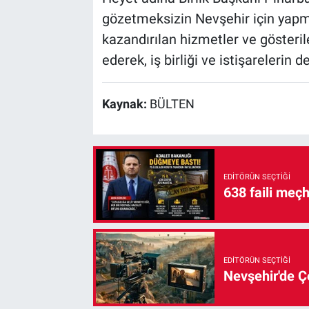
gözetmeksizin Nevşehir için yapmı
kazandırılan hizmetler ve gösteril
ederek, iş birliği ve istişarelerin 
Kaynak:
BÜLTEN
EDITÖRÜN SEÇTIĞI
638 faili meç
EDITÖRÜN SEÇTIĞI
Nevşehir'de Çe