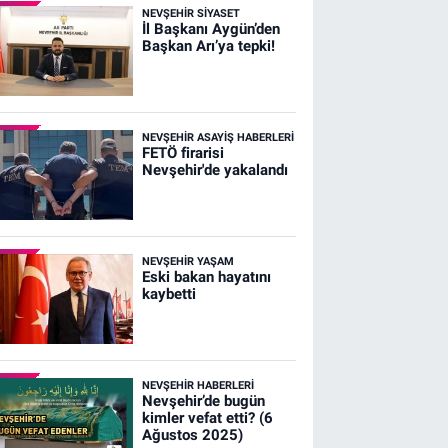
NEVŞEHIR SIYASET
İl Başkanı Aygün’den
Başkan Arı’ya tepki!
NEVŞEHIR ASAYIŞ HABERLERI
FETÖ firarisi
Nevşehir'de yakalandı
NEVŞEHIR YAŞAM
Eski bakan hayatını
kaybetti
NEVŞEHIR HABERLERI
Nevşehir’de bugün
kimler vefat etti? (6
Ağustos 2025)