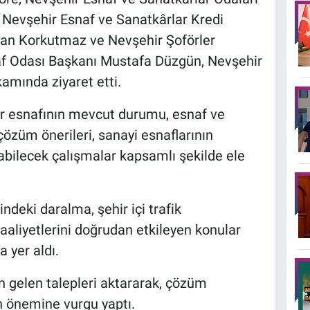
 Nevşehir Esnaf ve Sanatkârlar Kredi
ğan Korkutmaz ve Nevşehir Şoförler
naf Odası Başkanı Mustafa Düzgün, Nevşehir
amında ziyaret etti.
ir esnafının mevcut durumu, esnaf ve
çözüm önerileri, sanayi esnaflarının
ılabilecek çalışmalar kapsamlı şekilde ele
indeki daralma, şehir içi trafik
aaliyetlerini doğrudan etkileyen konular
 yer aldı.
 gelen talepleri aktararak, çözüm
in önemine vurgu yaptı.