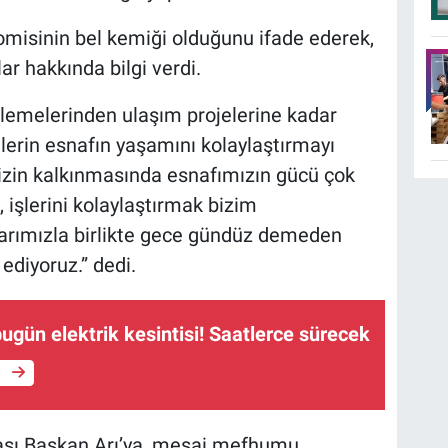
omisinin bel kemiği olduğunu ifade ederek,
ar hakkında bilgi verdi.
lemelerinden ulaşım projelerine kadar
erin esnafın yaşamını kolaylaştırmayı
imizin kalkınmasında esnafımızın gücü çok
 işlerini kolaylaştırmak bizim
larımızla birlikte gece gündüz demeden
diyoruz.” dedi.
ugün elektrik kesintisi! Saatlerce sürecek
e
başı Başkan Arı’ya, mesai mefhumu