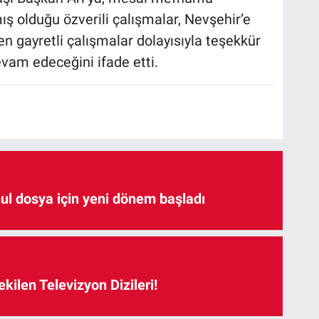
ş olduğu özverili çalışmalar, Nevşehir’e
en gayretli çalışmalar dolayısıyla teşekkür
devam edeceğini ifade etti.
hul dosya için yeni dönem başladı
kilen Televizyon Dizileri!