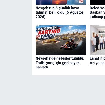
Nevşehir’in 5 günlük hava
Belediyed
tahmini belli oldu (6 Ağustos
Başkan y
2026)
kullanıp 
Nevşehir’de nefesler tutuldu:
Esnafın 
Tarihi yarış için geri sayım
Arı’ya ile
başladı