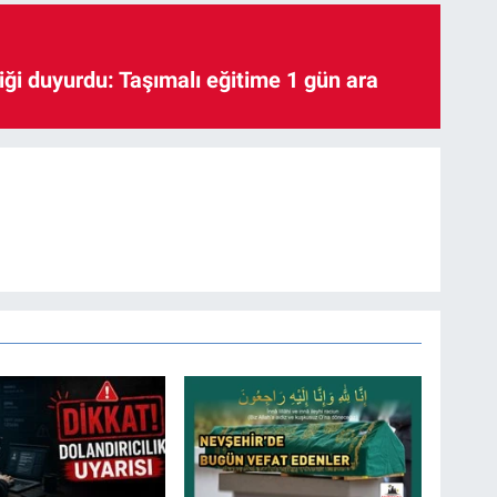
iği duyurdu: Taşımalı eğitime 1 gün ara