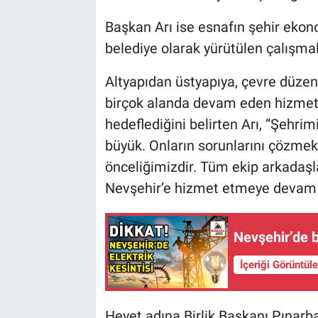
Başkan Arı ise esnafın şehir ekon
belediye olarak yürütülen çalışmal
Altyapıdan üstyapıya, çevre düzen
birçok alanda devam eden hizmetl
hedeflediğini belirten Arı, “Şehr
büyük. Onların sorunlarını çözmek,
önceliğimizdir. Tüm ekip arkadaş
Nevşehir’e hizmet etmeye devam e
Nevşehir’de b
İçeriği Görüntül
Heyet adına Birlik Başkanı Pınar