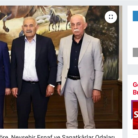
G
B
re, Nevşehir Esnaf ve Sanatkârlar Odaları