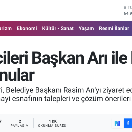
DO
47,
EU
55,
urizm
Ekonomi
Kültür - Sanat
Yaşam
Resmi İlanlar
STE
64,
GRA
650
leri Başkan Arı ile 
BİS
13.
BIT
nular
64.
i, Belediye Başkanı Rasim Arı'yı ziyaret 
nayi esnafının talepleri ve çözüm öneriler
.
7
2
1 DK
PAYLAŞIM
OKUNMA SÜRESI