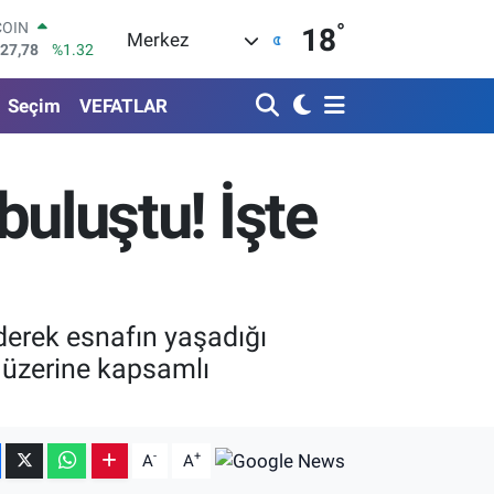
°
LAR
18
Merkez
5894
%0.08
RO
0398
%-0.02
Seçim
VEFATLAR
RLİN
1581
%0.16
M ALTIN
8.83
%4.44
buluştu! İşte
T100
703
%11
COIN
927,78
%1.32
ederek esnafın yaşadığı
i üzerine kapsamlı
-
+
A
A