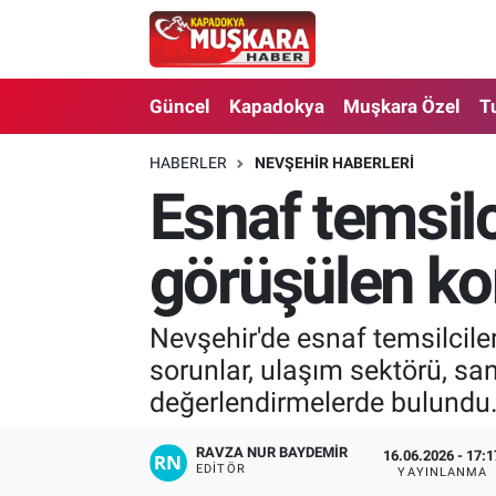
CANLI SEÇİM SONUÇLARI
Nevşehir Nöbetçi Eczaneler
Güncel
Kapadokya
Muşkara Özel
T
Güncel
Nevşehir Hava Durumu
HABERLER
NEVŞEHIR HABERLERI
Esnaf temsilci
SEÇİM
Nevşehir Trafik Yoğunluk Haritası
Muşkara Özel
Süper Lig Puan Durumu ve Fikstür
görüşülen ko
Ekonomi
Tüm Manşetler
Nevşehir'de esnaf temsilciler
sorunlar, ulaşım sektörü, sa
Kapadokya
Son Dakika Haberleri
değerlendirmelerde bulundu
Turizm
Haber Arşivi
RAVZA NUR BAYDEMIR
16.06.2026 - 17:1
EDITÖR
YAYINLANMA
Kültür - Sanat