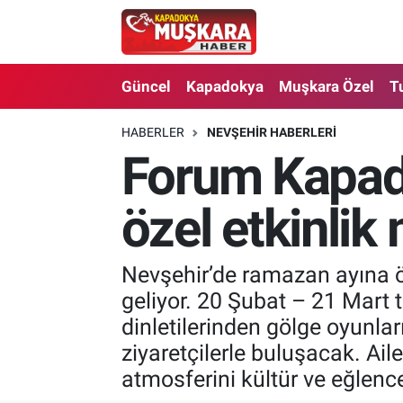
CANLI SEÇİM SONUÇLARI
Nevşehir Nöbetçi Eczaneler
Güncel
Kapadokya
Muşkara Özel
T
Güncel
Nevşehir Hava Durumu
HABERLER
NEVŞEHIR HABERLERI
Forum Kapado
SEÇİM
Nevşehir Trafik Yoğunluk Haritası
Muşkara Özel
Süper Lig Puan Durumu ve Fikstür
özel etkinlik
Ekonomi
Tüm Manşetler
Nevşehir’de ramazan ayına ö
geliyor. 20 Şubat – 21 Mart t
Kapadokya
Son Dakika Haberleri
dinletilerinden gölge oyunlar
Turizm
Haber Arşivi
ziyaretçilerle buluşacak. Aile
atmosferini kültür ve eğlence
Kültür - Sanat