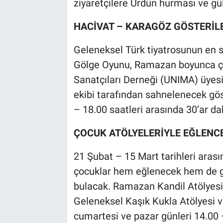
ziyaretçilere Ürdün hurması ve gü
HACİVAT – KARAGÖZ GÖSTERİL
Geleneksel Türk tiyatrosunun en 
Gölge Oyunu, Ramazan boyunca çoc
Sanatçıları Derneği (UNIMA) üyesi
ekibi tarafından sahnelenecek gös
– 18.00 saatleri arasında 30’ar dak
ÇOCUK ATÖLYELERİYLE EĞLENC
21 Şubat – 15 Mart tarihleri arası
çocuklar hem eğlenecek hem de ge
bulacak. Ramazan Kandil Atölyesi,
Geleneksel Kaşık Kukla Atölyesi 
cumartesi ve pazar günleri 14.00 