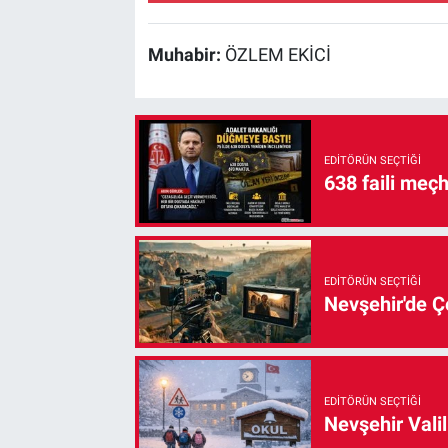
Muhabir:
ÖZLEM EKİCİ
EDITÖRÜN SEÇTIĞI
638 faili meç
EDITÖRÜN SEÇTIĞI
Nevşehir'de Çe
EDITÖRÜN SEÇTIĞI
Nevşehir Valil