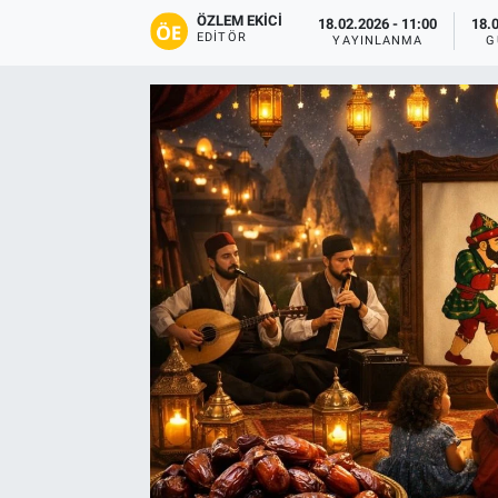
ÖZLEM EKICI
18.02.2026 - 11:00
18.
Yaşam
EDITÖR
YAYINLANMA
G
VEFATLAR