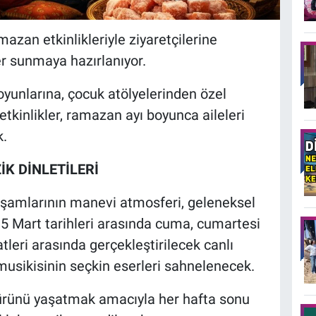
zan etkinlikleriyle ziyaretçilerine
er sunmaya hazırlanıyor.
oyunlarına, çocuk atölyelerinden özel
etkinlikler, ramazan ayı boyunca aileleri
.
K DİNLETİLERİ
amlarının manevi atmosferi, geleneksel
15 Mart tarihleri arasında cuma, cumartesi
tleri arasında gerçekleştirilecek canlı
 musikisinin seçkin eserleri sahnelenecek.
ürünü yaşatmak amacıyla her hafta sonu