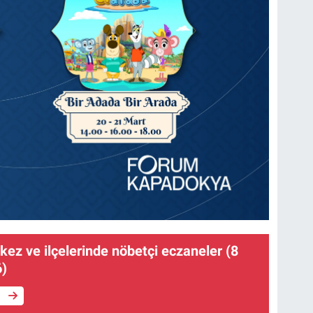
ez ve ilçelerinde nöbetçi eczaneler (8
6)
e