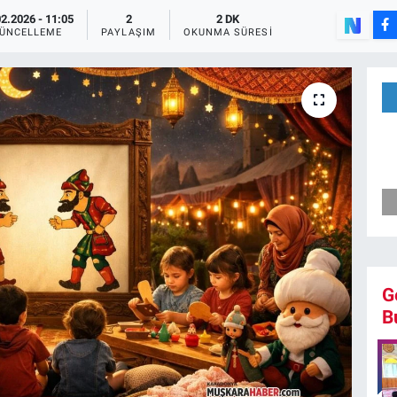
02.2026 - 11:05
2
2 DK
ÜNCELLEME
PAYLAŞIM
OKUNMA SÜRESI
G
B