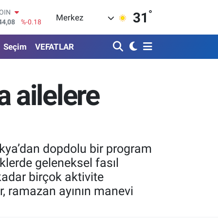
°
AR
31
Merkez
436
%0.18
O
510
%0.32
Seçim
VEFATLAR
RLİN
811
%0.38
M ALTIN
.55
%0.03
ailelere
T100
79
%-14
COIN
44,08
%-0.18
okya’dan dopdolu bir program
iklerde geleneksel fasıl
adar birçok aktivite
kler, ramazan ayının manevi