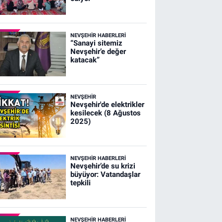
NEVŞEHIR HABERLERI
“Sanayi sitemiz
Nevşehir’e değer
katacak”
NEVŞEHIR
Nevşehir'de elektrikler
kesilecek (8 Ağustos
2025)
NEVŞEHIR HABERLERI
Nevşehir’de su krizi
büyüyor: Vatandaşlar
tepkili
NEVŞEHIR HABERLERI