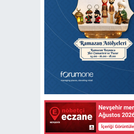
Nevşehir merk
Ağustos 202
İçeriği Görüntül