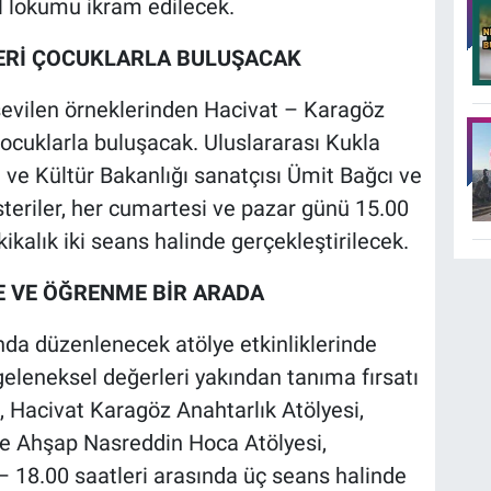
l lokumu ikram edilecek.
ERİ ÇOCUKLARLA BULUŞACAK
sevilen örneklerinden Hacivat – Karagöz
uklarla buluşacak. Uluslararası Kukla
 ve Kültür Bakanlığı sanatçısı Ümit Bağcı ve
teriler, her cumartesi ve pazar günü 15.00
ikalık iki seans halinde gerçekleştirilecek.
E VE ÖĞRENME BİR ARADA
nda düzenlenecek atölye etkinliklerinde
leneksel değerleri yakından tanıma fırsatı
 Hacivat Karagöz Anahtarlık Atölyesi,
ve Ahşap Nasreddin Hoca Atölyesi,
– 18.00 saatleri arasında üç seans halinde