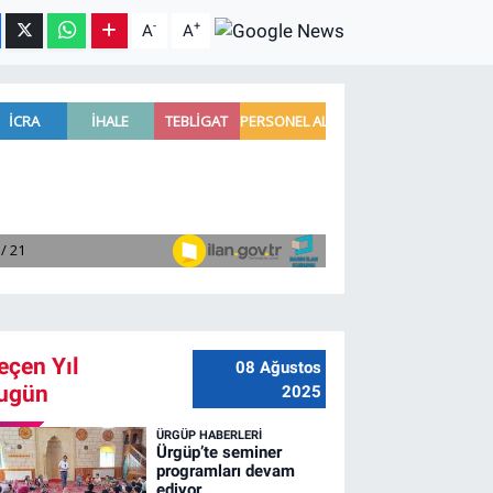
-
+
A
A
eçen Yıl
08 Ağustos
ugün
2025
ÜRGÜP HABERLERI
Ürgüp’te seminer
programları devam
ediyor