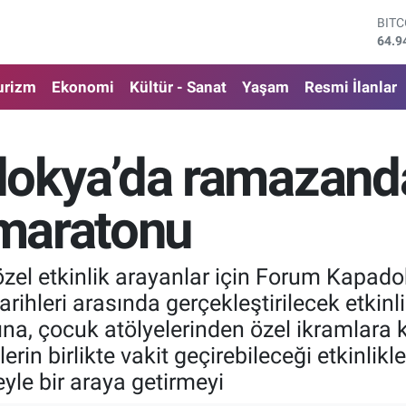
DOL
47,7
EUR
55,2
urizm
Ekonomi
Kültür - Sanat
Yaşam
Resmi İlanlar
STE
64,4
GRA
6660
kya’da ramazanda 
BİS
13.7
BIT
 maratonu
64.9
zel etkinlik arayanlar için Forum Kapad
arihleri arasında gerçekleştirilecek etkinl
ına, çocuk atölyelerinden özel ikramlara k
lerin birlikte vakit geçirebileceği etkinli
yle bir araya getirmeyi