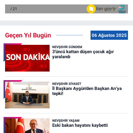
Geçen Yıl Bugün
06 Ağustos 2025
NEVŞEHIR GÜNDEM
3'üncü kattan düşen çocuk ağır
yaralandı
NEVŞEHIR SIYASET
İl Başkanı Aygün’den Başkan Arı’ya
tepki!
NEVŞEHIR YAŞAM
Eski bakan hayatını kaybetti