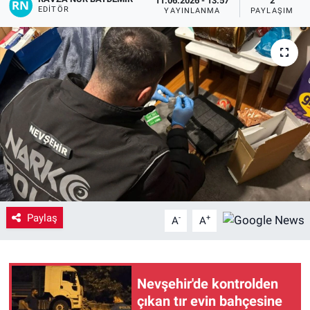
11.06.2026 - 13:57
2
EDITÖR
YAYINLANMA
PAYLAŞIM
Yaşam
VEFATLAR
Paylaş
-
+
A
A
Nevşehir'de kontrolden
çıkan tır evin bahçesine