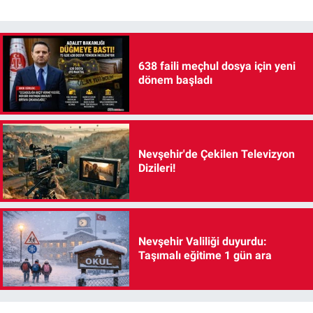
638 faili meçhul dosya için yeni
dönem başladı
Nevşehir'de Çekilen Televizyon
Dizileri!
Nevşehir Valiliği duyurdu:
Taşımalı eğitime 1 gün ara