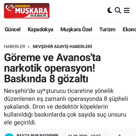
CANLI SEÇİM SONUÇLARI
Nevşehir Nöbetçi Eczaneler
Güncel
Kapadokya
Muşkara Özel
Turizm
Ekon
Güncel
Nevşehir Hava Durumu
HABERLER
NEVŞEHIR ASAYIŞ HABERLERI
SEÇİM
Nevşehir Trafik Yoğunluk Haritası
Göreme ve Avanos'ta
narkotik operasyon!
Muşkara Özel
Süper Lig Puan Durumu ve Fikstür
Baskında 8 gözaltı
Ekonomi
Tüm Manşetler
Nevşehir'de uy*şturucu ticaretine yönelik
düzenlenen eş zamanlı operasyonda 8 şüpheli
Kapadokya
Son Dakika Haberleri
yakalandı. Dron ve dedektör köpeklerin
kullanıldığı baskınlarda çok sayıda suç unsuru
Turizm
Haber Arşivi
ele geçirildi.
Kültür - Sanat
RAVZA NUR BAYDEMIR