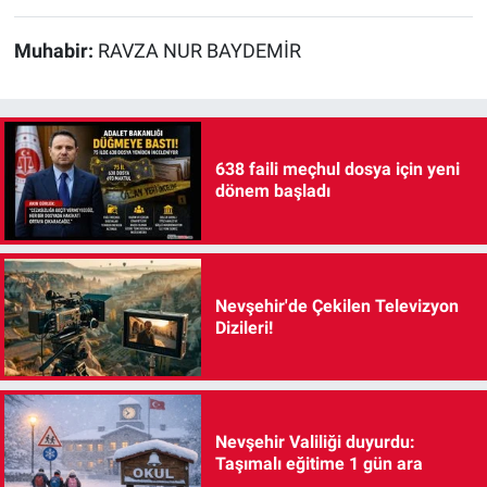
Muhabir:
RAVZA NUR BAYDEMİR
638 faili meçhul dosya için yeni
dönem başladı
Nevşehir'de Çekilen Televizyon
Dizileri!
Nevşehir Valiliği duyurdu:
Taşımalı eğitime 1 gün ara