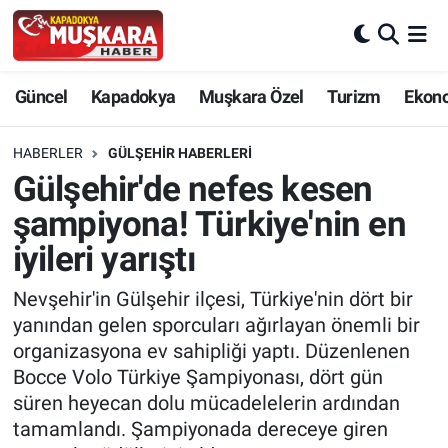
CANLI SEÇİM SONUÇLARI
Nevşehir Nöbetçi Eczaneler
Güncel
Kapadokya
Muşkara Özel
Turizm
Ekon
Güncel
Nevşehir Hava Durumu
HABERLER
GÜLŞEHIR HABERLERI
SEÇİM
Nevşehir Trafik Yoğunluk Haritası
Gülşehir'de nefes kesen
şampiyona! Türkiye'nin en
Muşkara Özel
Süper Lig Puan Durumu ve Fikstür
iyileri yarıştı
Ekonomi
Tüm Manşetler
Nevşehir'in Gülşehir ilçesi, Türkiye'nin dört bir
yanından gelen sporcuları ağırlayan önemli bir
Kapadokya
Son Dakika Haberleri
organizasyona ev sahipliği yaptı. Düzenlenen
Bocce Volo Türkiye Şampiyonası, dört gün
Turizm
Haber Arşivi
süren heyecan dolu mücadelelerin ardından
tamamlandı. Şampiyonada dereceye giren
Kültür - Sanat