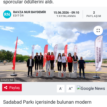
sporcular ödüllerini aldı.
Yaşam
RAVZA NUR BAYDEMIR
15.06.2026 - 09:10
2
EDITÖR
YAYINLANMA
PAYLAŞIM
VEFATLAR
Gülşehir Bel.
Paylaş
-
+
A
A
Sadabad Parkı içerisinde bulunan modern