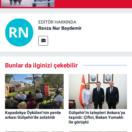
EDITÖR HAKKINDA
Ravza Nur Baydemir
Bunlar da ilginizi çekebilir
Kapadokya Öyküleri’nin perde
Gülşehir’in talepleri Ankara’ya
arkası Gülşehir’de anlatıldı
taşındı: Çiftci, Bakan Yumaklı
ile görüştü