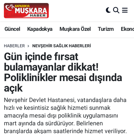
CANLI SEÇİM SONUÇLARI
Nevşehir Nöbetçi Eczaneler
Güncel
Kapadokya
Muşkara Özel
Turizm
Ekon
Güncel
Nevşehir Hava Durumu
HABERLER
NEVŞEHIR SAĞLIK HABERLERI
SEÇİM
Nevşehir Trafik Yoğunluk Haritası
Gün içinde fırsat
bulamayanlar dikkat!
Muşkara Özel
Süper Lig Puan Durumu ve Fikstür
Poliklinikler mesai dışında
Ekonomi
Tüm Manşetler
açık
Kapadokya
Son Dakika Haberleri
Nevşehir Devlet Hastanesi, vatandaşlara daha
hızlı ve kesintisiz sağlık hizmeti sunmak
Turizm
Haber Arşivi
amacıyla mesai dışı poliklinik uygulamasını
mart ayında da sürdürüyor. Belirlenen
Kültür - Sanat
branşlarda akşam saatlerinde hizmet veriliyor.