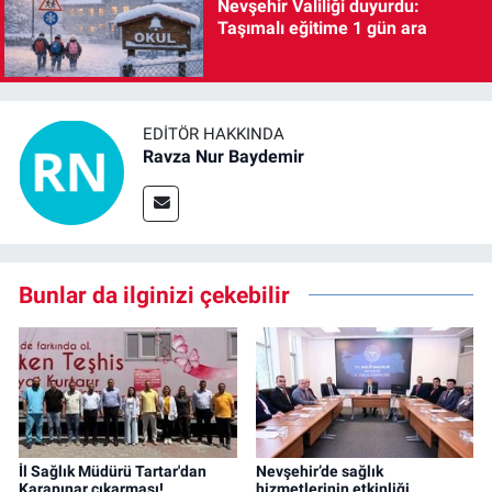
Nevşehir Valiliği duyurdu:
Taşımalı eğitime 1 gün ara
EDITÖR HAKKINDA
Ravza Nur Baydemir
Bunlar da ilginizi çekebilir
İl Sağlık Müdürü Tartar'dan
Nevşehir’de sağlık
Karapınar çıkarması!
hizmetlerinin etkinliği