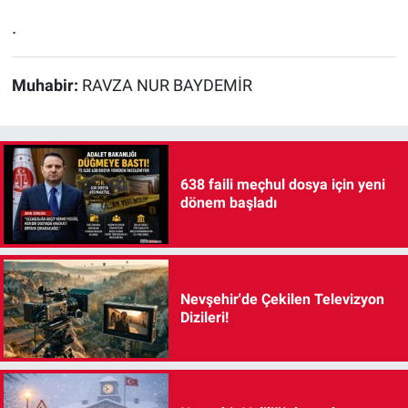
.
Muhabir:
RAVZA NUR BAYDEMİR
638 faili meçhul dosya için yeni
dönem başladı
Nevşehir'de Çekilen Televizyon
Dizileri!