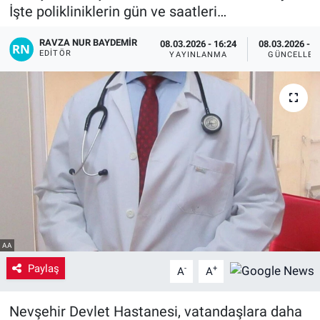
İşte polikliniklerin gün ve saatleri…
Yaşam
RAVZA NUR BAYDEMIR
08.03.2026 - 16:24
08.03.2026 - 1
EDITÖR
YAYINLANMA
GÜNCELLEM
VEFATLAR
AA
Paylaş
-
+
A
A
Nevşehir Devlet Hastanesi, vatandaşlara daha