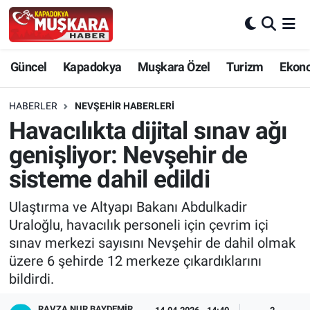
CANLI SEÇİM SONUÇLARI
Nevşehir Nöbetçi Eczaneler
Güncel
Kapadokya
Muşkara Özel
Turizm
Ekon
Güncel
Nevşehir Hava Durumu
HABERLER
NEVŞEHIR HABERLERI
SEÇİM
Nevşehir Trafik Yoğunluk Haritası
Havacılıkta dijital sınav ağı
genişliyor: Nevşehir de
Muşkara Özel
Süper Lig Puan Durumu ve Fikstür
sisteme dahil edildi
Ekonomi
Tüm Manşetler
Ulaştırma ve Altyapı Bakanı Abdulkadir
Uraloğlu, havacılık personeli için çevrim içi
Kapadokya
Son Dakika Haberleri
sınav merkezi sayısını Nevşehir de dahil olmak
üzere 6 şehirde 12 merkeze çıkardıklarını
Turizm
Haber Arşivi
bildirdi.
Kültür - Sanat
RAVZA NUR BAYDEMIR