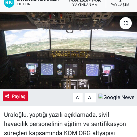
14.04.2026 - 14:40
2
EDITÖR
YAYINLANMA
PAYLAŞIM
Yaşam
VEFATLAR
Paylaş
-
+
A
A
Uraloğlu, yaptığı yazılı açıklamada, sivil
havacılık personelinin eğitim ve sertifikasyon
süreçleri kapsamında KDM ORG altyapısı