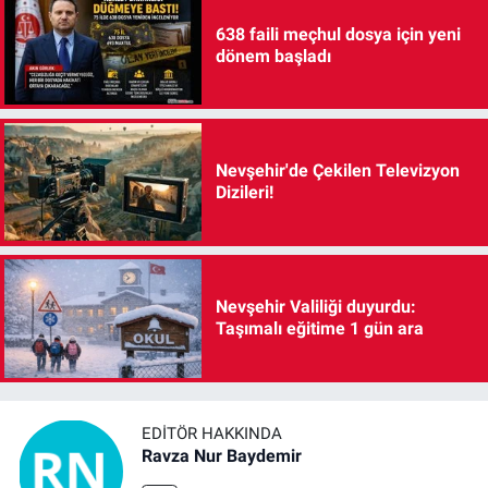
638 faili meçhul dosya için yeni
dönem başladı
Nevşehir'de Çekilen Televizyon
Dizileri!
Nevşehir Valiliği duyurdu:
Taşımalı eğitime 1 gün ara
EDITÖR HAKKINDA
Ravza Nur Baydemir