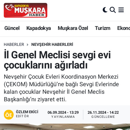
CANLI SEÇİM SONUÇLARI
Nevşehir Nöbetçi Eczaneler
Güncel
Kapadokya
Muşkara Özel
Turizm
Ekon
Güncel
Nevşehir Hava Durumu
HABERLER
NEVŞEHIR HABERLERI
SEÇİM
Nevşehir Trafik Yoğunluk Haritası
İl Genel Meclisi sevgi evi
çocuklarını ağırladı
Muşkara Özel
Süper Lig Puan Durumu ve Fikstür
Nevşehir Çocuk Evleri Koordinasyon Merkezi
Ekonomi
Tüm Manşetler
(ÇEKOM) Müdürlüğü’ne bağlı Sevgi Evlerinde
kalan çocuklar Nevşehir İl Genel Meclis
Kapadokya
Son Dakika Haberleri
Başkanlığı’nı ziyaret etti.
Turizm
Haber Arşivi
ÖZLEM EKICI
06.09.2024 - 13:29
26.11.2024 - 14:22
EDITÖR
YAYINLANMA
GÜNCELLEME
Kültür - Sanat