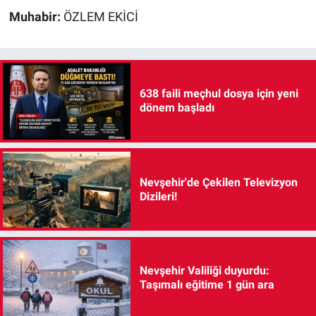
Muhabir:
ÖZLEM EKİCİ
638 faili meçhul dosya için yeni
dönem başladı
Nevşehir'de Çekilen Televizyon
Dizileri!
Nevşehir Valiliği duyurdu:
Taşımalı eğitime 1 gün ara