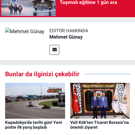
Taşımalı eğitime 1 gün ara
EDITÖR HAKKINDA
Mehmet Günay
Bunlar da ilginizi çekebilir
Kapadokya’da tarihi gün! Yeni
Vali Kök’ten Ticaret Borsası’na
pistte ilk yarış başladı
önemli ziyaret