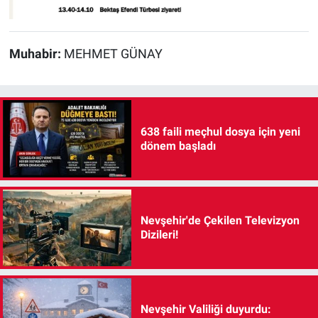
Muhabir:
MEHMET GÜNAY
638 faili meçhul dosya için yeni
dönem başladı
Nevşehir'de Çekilen Televizyon
Dizileri!
Nevşehir Valiliği duyurdu: