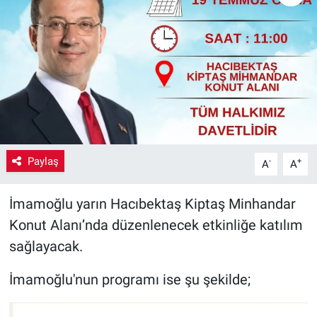
Yaşam
VEFATLAR
Paylaş
-
+
A
A
İmamoğlu yarın Hacıbektaş Kiptaş Minhandar
Konut Alanı’nda düzenlenecek etkinliğe katılım
sağlayacak.
İmamoğlu'nun programı ise şu şekilde;