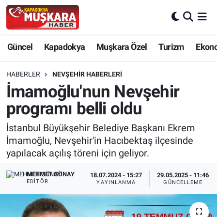
CANLI SEÇİM SONUÇLARI
Nevşehir Nöbetçi Eczaneler
Güncel
Kapadokya
Muşkara Özel
Turizm
Ekon
Güncel
Nevşehir Hava Durumu
HABERLER
NEVŞEHIR HABERLERI
SEÇİM
Nevşehir Trafik Yoğunluk Haritası
İmamoğlu'nun Nevşehir
programı belli oldu
Muşkara Özel
Süper Lig Puan Durumu ve Fikstür
İstanbul Büyükşehir Belediye Başkanı Ekrem
Ekonomi
Tüm Manşetler
İmamoğlu, Nevşehir'in Hacıbektaş ilçesinde
yapılacak açılış töreni için geliyor.
Kapadokya
Son Dakika Haberleri
MEHMET GÜNAY
18.07.2024 - 15:27
29.05.2025 - 11:46
EDITÖR
YAYINLANMA
GÜNCELLEME
Turizm
Haber Arşivi
Kültür - Sanat