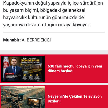
Kapadokya’nın doğal yapısıyla iç içe sürdürülen
bu yaşam biçimi, bölgedeki geleneksel
hayvancılık kültürünün günümüzde de
yaşamaya devam ettiğini ortaya koyuyor.
Muhabir:
A. BERRE EKİCİ
638 faili meçhul dosya için yeni
dönem başladı
Nevşehir'de Çekilen Televizyon
Dizileri!