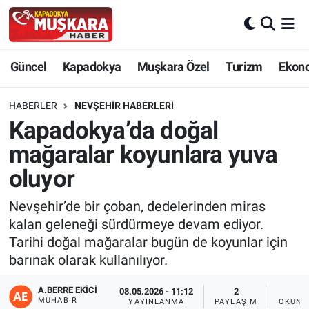
CANLI SEÇİM SONUÇLARI
Nevşehir Nöbetçi Eczaneler
Güncel
Kapadokya
Muşkara Özel
Turizm
Ekon
Güncel
Nevşehir Hava Durumu
HABERLER
NEVŞEHIR HABERLERI
SEÇİM
Nevşehir Trafik Yoğunluk Haritası
Kapadokya’da doğal
mağaralar koyunlara yuva
Muşkara Özel
Süper Lig Puan Durumu ve Fikstür
oluyor
Ekonomi
Tüm Manşetler
Nevşehir’de bir çoban, dedelerinden miras
kalan geleneği sürdürmeye devam ediyor.
Kapadokya
Son Dakika Haberleri
Tarihi doğal mağaralar bugün de koyunlar için
barınak olarak kullanılıyor.
Turizm
Haber Arşivi
A.BERRE EKICI
08.05.2026 - 11:12
2
1
Kültür - Sanat
MUHABIR
YAYINLANMA
PAYLAŞIM
OKUNM