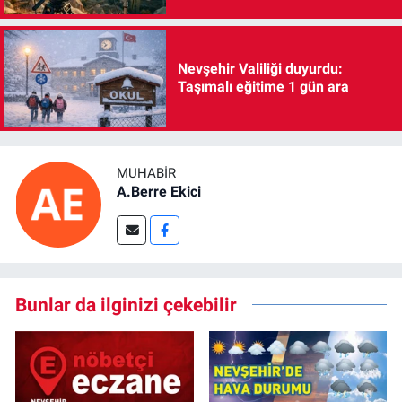
Nevşehir Valiliği duyurdu:
Taşımalı eğitime 1 gün ara
MUHABIR
A.Berre Ekici
Bunlar da ilginizi çekebilir