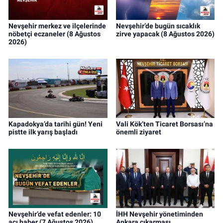
Nevşehir merkez ve ilçelerinde
Nevşehir’de bugün sıcaklık
nöbetçi eczaneler (8 Ağustos
zirve yapacak (8 Ağustos 2026)
2026)
Kapadokya’da tarihi gün! Yeni
Vali Kök’ten Ticaret Borsası’na
pistte ilk yarış başladı
önemli ziyaret
Nevşehir’de vefat edenler: 10
İHH Nevşehir yönetiminden
acı haber (7 Ağustos 2026)
Ankara çıkarması