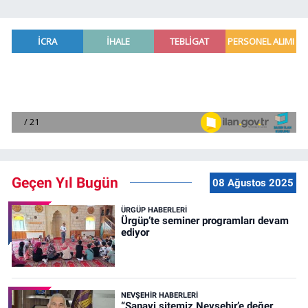
Geçen Yıl Bugün
08 Ağustos 2025
ÜRGÜP HABERLERI
Ürgüp’te seminer programları devam
ediyor
NEVŞEHIR HABERLERI
“Sanayi sitemiz Nevşehir’e değer