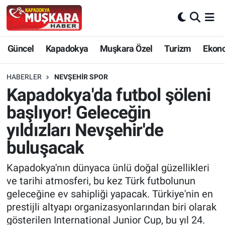
CANLI SEÇİM SONUÇLARI
Nevşehir Nöbetçi Eczaneler
Güncel
Kapadokya
Muşkara Özel
Turizm
Ekon
Güncel
Nevşehir Hava Durumu
HABERLER
NEVŞEHIR SPOR
SEÇİM
Nevşehir Trafik Yoğunluk Haritası
Kapadokya'da futbol şöleni
başlıyor! Geleceğin
Muşkara Özel
Süper Lig Puan Durumu ve Fikstür
yıldızları Nevşehir'de
Ekonomi
Tüm Manşetler
buluşacak
Kapadokya
Son Dakika Haberleri
Kapadokya'nın dünyaca ünlü doğal güzellikleri
ve tarihi atmosferi, bu kez Türk futbolunun
Turizm
Haber Arşivi
geleceğine ev sahipliği yapacak. Türkiye'nin en
prestijli altyapı organizasyonlarından biri olarak
Kültür - Sanat
gösterilen International Junior Cup, bu yıl 24.