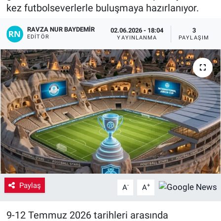
kez futbolseverlerle buluşmaya hazırlanıyor.
Yaşam
RAVZA NUR BAYDEMIR
02.06.2026 - 18:04
3
EDITÖR
YAYINLANMA
PAYLAŞIM
VEFATLAR
Paylaş
-
+
A
A
9-12 Temmuz 2026 tarihleri arasında