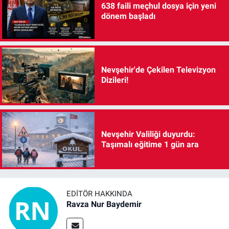
638 faili meçhul dosya için yeni
dönem başladı
Nevşehir'de Çekilen Televizyon
Dizileri!
Nevşehir Valiliği duyurdu:
Taşımalı eğitime 1 gün ara
EDITÖR HAKKINDA
Ravza Nur Baydemir