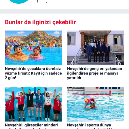
Bunlar da ilginizi çekebilir
Nevşehir’de çocuklara ücretsiz
Nevşehir’de gençleri yakından
yüzme fırsatı: Kayıt için sadece
ilgilendiren projeler masaya
2 gün!
yatırıldı
Nevşehirli güreşçiler minderi
Nevşehirli sporcu dünya