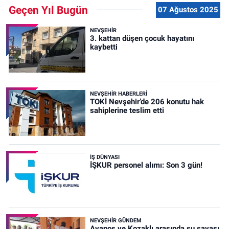
Geçen Yıl Bugün
07 Ağustos 2025
NEVŞEHIR
3. kattan düşen çocuk hayatını
kaybetti
NEVŞEHIR HABERLERI
TOKİ Nevşehir’de 206 konutu hak
sahiplerine teslim etti
İŞ DÜNYASI
İŞKUR personel alımı: Son 3 gün!
NEVŞEHIR GÜNDEM
Avanos ve Kozaklı arasında su savaşı