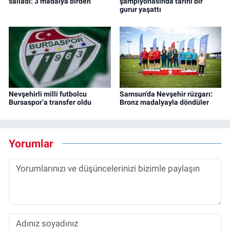
salladı: 3 madalya birden
şampiyonasında tarihi bir
gurur yaşattı
Nevşehirli milli futbolcu
Samsun’da Nevşehir rüzgarı:
Bursaspor’a transfer oldu
Bronz madalyayla döndüler
Yorumlar