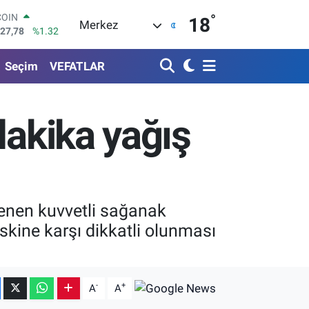
°
LAR
18
Merkez
5894
%0.08
RO
0398
%-0.02
Seçim
VEFATLAR
RLİN
1581
%0.16
M ALTIN
8.83
%4.44
dakika yağış
T100
703
%11
COIN
927,78
%1.32
lenen kuvvetli sağanak
riskine karşı dikkatli olunması
-
+
A
A