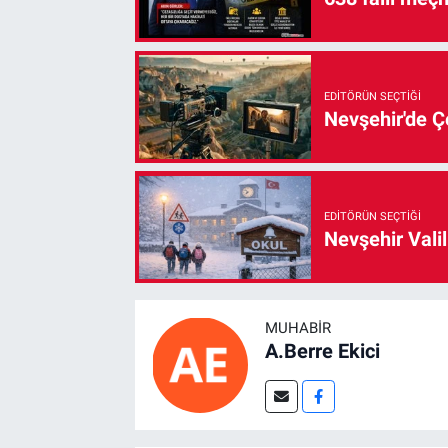
EDITÖRÜN SEÇTIĞI
Nevşehir'de Çe
EDITÖRÜN SEÇTIĞI
Nevşehir Valil
MUHABIR
A.Berre Ekici