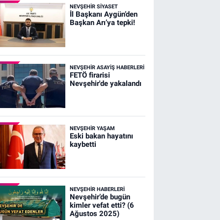
NEVŞEHIR SIYASET
İl Başkanı Aygün’den
Başkan Arı’ya tepki!
NEVŞEHIR ASAYIŞ HABERLERI
FETÖ firarisi
Nevşehir'de yakalandı
NEVŞEHIR YAŞAM
Eski bakan hayatını
kaybetti
NEVŞEHIR HABERLERI
Nevşehir’de bugün
kimler vefat etti? (6
Ağustos 2025)