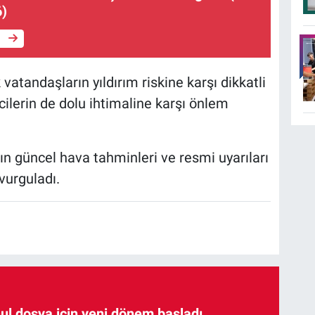
6)
e
vatandaşların yıldırım riskine karşı dikkatli
icilerin de dolu ihtimaline karşı önlem
rın güncel hava tahminleri ve resmi uyarıları
vurguladı.
hul dosya için yeni dönem başladı