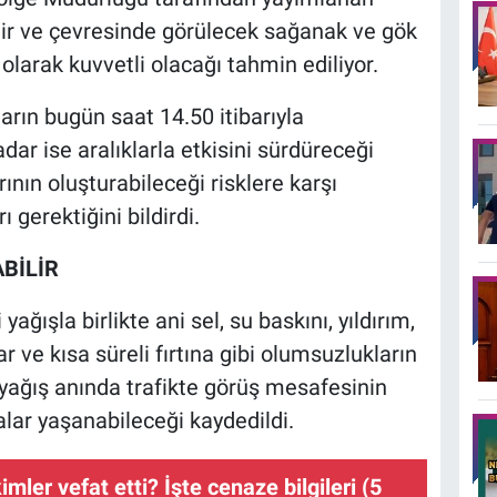
hir ve çevresinde görülecek sağanak ve gök
olarak kuvvetli olacağı tahmin ediliyor.
rın bugün saat 14.50 itibarıyla
dar ise aralıklarla etkisini sürdüreceği
larının oluşturabileceği risklere karşı
 gerektiğini bildirdi.
BİLİR
ağışla birlikte ani sel, su baskını, yıldırım,
ar ve kısa süreli fırtına gibi olumsuzlukların
a yağış anında trafikte görüş mesafesinin
lar yaşanabileceği kaydedildi.
mler vefat etti? İşte cenaze bilgileri (5