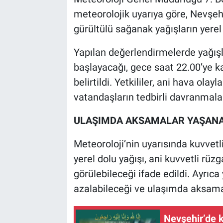
meteorolojik uyarıya göre, Nevşe
gürültülü sağanak yağışların yerel 
Yapılan değerlendirmelerde yağışla
başlayacağı, gece saat 22.00’ye ka
belirtildi. Yetkililer, ani hava olay
vatandaşların tedbirli davranmaları
ULAŞIMDA AKSAMALAR YAŞANA
Meteoroloji’nin uyarısında kuvvetli y
yerel dolu yağışı, ani kuvvetli rüzg
görülebileceği ifade edildi. Ayrıc
azalabileceği ve ulaşımda aksama
Nevşehir’de ki