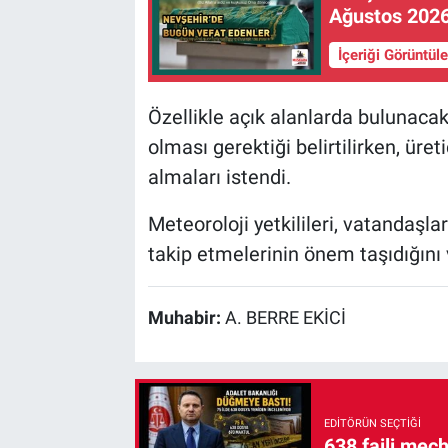
Ağustos 202
İçeriği Görüntül
Özellikle açık alanlarda bulunacak 
olması gerektiği belirtilirken, üret
almaları istendi.
Meteoroloji yetkilileri, vatandaşla
takip etmelerinin önem taşıdığını 
Muhabir:
A. BERRE EKİCİ
EDITÖRÜN SEÇTIĞI
638 faili meç