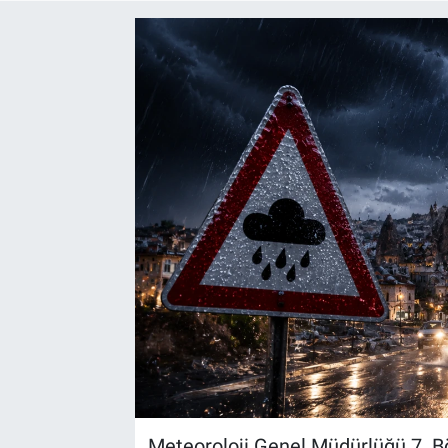
Yaşam
VEFATLAR
Meteoroloji Genel Müdürlüğü 7. B