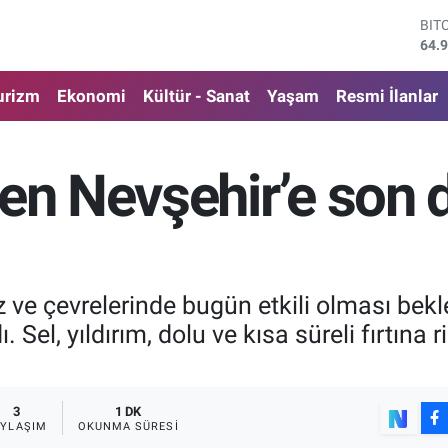
DO
47,
EU
55,
urizm
Ekonomi
Kültür - Sanat
Yaşam
Resmi İlanlar
STE
64,
GRA
650
den Nevşehir’e son 
BİS
13.
BIT
64.
 ve çevrelerinde bugün etkili olması bek
 Sel, yıldırım, dolu ve kısa süreli fırtına 
3
1 DK
AYLAŞIM
OKUNMA SÜRESI