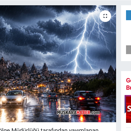
G
B
ölge Müdürlüğü tarafından yayımlanan