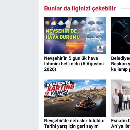
Bunlar da ilginizi çekebilir
Nevşehir’in 5 günlük hava
Belediyed
tahmini belli oldu (6 Ağustos
Başkan y
2026)
kullanıp 
Nevşehir’de nefesler tutuldu:
Esnafın 
Tarihi yarış için geri sayım
Arı’ya ile