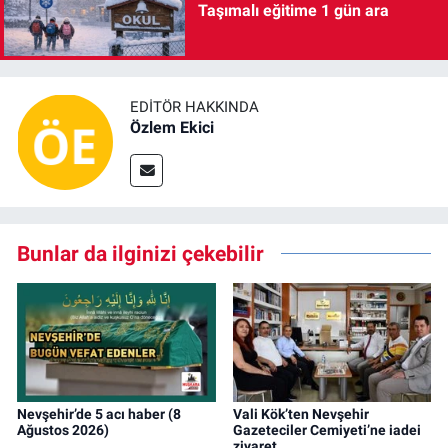
Taşımalı eğitime 1 gün ara
EDITÖR HAKKINDA
Özlem Ekici
Bunlar da ilginizi çekebilir
Nevşehir’de 5 acı haber (8
Vali Kök’ten Nevşehir
Ağustos 2026)
Gazeteciler Cemiyeti’ne iadei
ziyaret