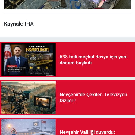
Kaynak:
İHA
638 faili meçhul dosya için yeni
dönem başladı
Nevşehir'de Çekilen Televizyon
Dizileri!
Nevşehir Valiliği duyurdu: