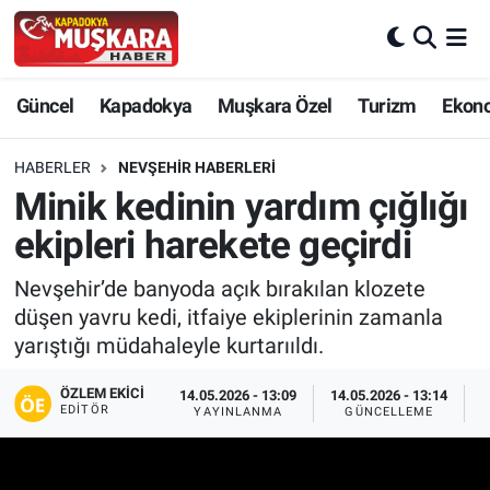
CANLI SEÇİM SONUÇLARI
Nevşehir Nöbetçi Eczaneler
Güncel
Kapadokya
Muşkara Özel
Turizm
Ekon
Güncel
Nevşehir Hava Durumu
HABERLER
NEVŞEHIR HABERLERI
SEÇİM
Nevşehir Trafik Yoğunluk Haritası
Minik kedinin yardım çığlığı
ekipleri harekete geçirdi
Muşkara Özel
Süper Lig Puan Durumu ve Fikstür
Nevşehir’de banyoda açık bırakılan klozete
Ekonomi
Tüm Manşetler
düşen yavru kedi, itfaiye ekiplerinin zamanla
yarıştığı müdahaleyle kurtarııldı.
Kapadokya
Son Dakika Haberleri
ÖZLEM EKICI
14.05.2026 - 13:09
14.05.2026 - 13:14
EDITÖR
YAYINLANMA
GÜNCELLEME
P
Turizm
Haber Arşivi
Kültür - Sanat