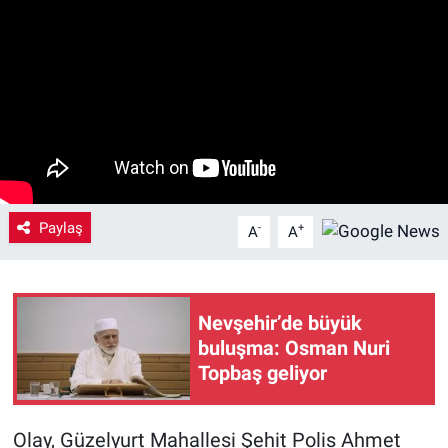
Yaşam
VEFATLAR
Paylaş
-
+
A
A
Nevşehir’de büyük
buluşma: Osman Nuri
Topbaş geliyor
Olay, Güzelyurt Mahallesi Şehit Polis Ahmet