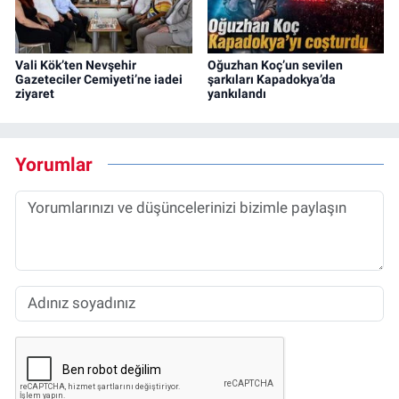
Vali Kök’ten Nevşehir
Oğuzhan Koç’un sevilen
Gazeteciler Cemiyeti’ne iadei
şarkıları Kapadokya’da
ziyaret
yankılandı
Yorumlar