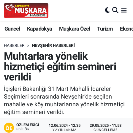
CANLI SEÇİM SONUÇLARI
Nevşehir Nöbetçi Eczaneler
Güncel
Kapadokya
Muşkara Özel
Turizm
Ekon
Güncel
Nevşehir Hava Durumu
HABERLER
NEVŞEHIR HABERLERI
SEÇİM
Nevşehir Trafik Yoğunluk Haritası
Muhtarlara yönelik
hizmetiçi eğitim semineri
Muşkara Özel
Süper Lig Puan Durumu ve Fikstür
verildi
Ekonomi
Tüm Manşetler
İçişleri Bakanlığı 31 Mart Mahalli İdareler
Seçimleri sonrasında Nevşehir’de seçilen
Kapadokya
Son Dakika Haberleri
mahalle ve köy muhtarlarına yönelik hizmetiçi
eğitim semineri verildi.
Turizm
Haber Arşivi
ÖZLEM EKICI
12.06.2024 - 12:35
29.05.2025 - 11:58
Kültür - Sanat
EDITÖR
YAYINLANMA
GÜNCELLEME