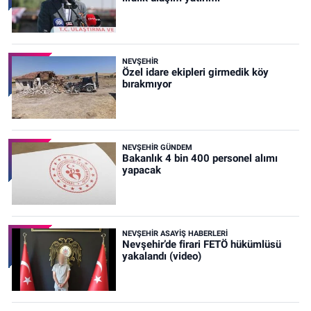
NEVŞEHIR
Özel idare ekipleri girmedik köy
bırakmıyor
NEVŞEHIR GÜNDEM
Bakanlık 4 bin 400 personel alımı
yapacak
NEVŞEHIR ASAYIŞ HABERLERI
Nevşehir’de firari FETÖ hükümlüsü
yakalandı (video)