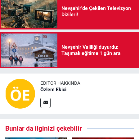
Nevşehir'de Çekilen Televizyon
Dizileri!
Nevşehir Valiliği duyurdu:
Taşımalı eğitime 1 gün ara
EDITÖR HAKKINDA
Özlem Ekici
Bunlar da ilginizi çekebilir