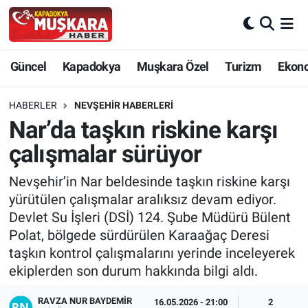
CANLI SEÇİM SONUÇLARI
Nevşehir Nöbetçi Eczaneler
Güncel
Kapadokya
Muşkara Özel
Turizm
Ekon
Güncel
Nevşehir Hava Durumu
HABERLER
NEVŞEHIR HABERLERI
SEÇİM
Nevşehir Trafik Yoğunluk Haritası
Nar’da taşkın riskine karşı
çalışmalar sürüyor
Muşkara Özel
Süper Lig Puan Durumu ve Fikstür
Nevşehir’in Nar beldesinde taşkın riskine karşı
Ekonomi
Tüm Manşetler
yürütülen çalışmalar aralıksız devam ediyor.
Devlet Su İşleri (DSİ) 124. Şube Müdürü Bülent
Kapadokya
Son Dakika Haberleri
Polat, bölgede sürdürülen Karaağaç Deresi
taşkın kontrol çalışmalarını yerinde inceleyerek
Turizm
Haber Arşivi
ekiplerden son durum hakkında bilgi aldı.
Kültür - Sanat
RAVZA NUR BAYDEMIR
16.05.2026 - 21:00
2