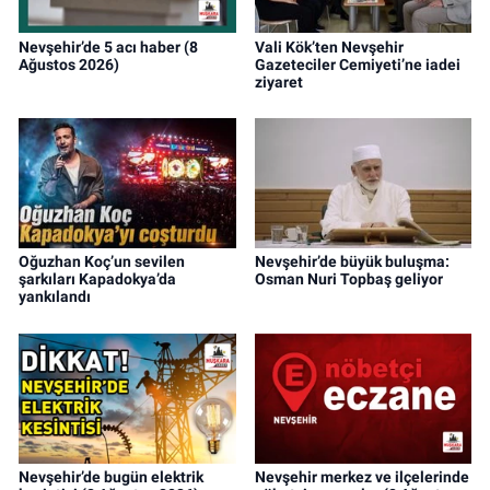
Nevşehir’de 5 acı haber (8
Vali Kök’ten Nevşehir
Ağustos 2026)
Gazeteciler Cemiyeti’ne iadei
ziyaret
Oğuzhan Koç’un sevilen
Nevşehir’de büyük buluşma:
şarkıları Kapadokya’da
Osman Nuri Topbaş geliyor
yankılandı
Nevşehir’de bugün elektrik
Nevşehir merkez ve ilçelerinde