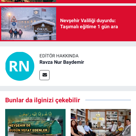
Nevşehir Valiliği duyurdu:
Taşımalı eğitime 1 gün ara
EDITÖR HAKKINDA
Ravza Nur Baydemir
Bunlar da ilginizi çekebilir