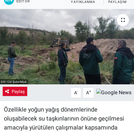
EDITÖR
YAYINLANMA
PAYLAŞIM
Yaşam
VEFATLAR
DSİ 124.Şube Müd.
Paylaş
-
+
A
A
Özellikle yoğun yağış dönemlerinde
oluşabilecek su taşkınlarının önüne geçilmesi
amacıyla yürütülen çalışmalar kapsamında