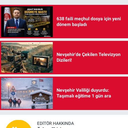
638 faili meçhul dosya için yeni
dönem başladı
Nevşehir'de Çekilen Televizyon
Dizileri!
Nevşehir Valiliği duyurdu:
Taşımalı eğitime 1 gün ara
EDITÖR HAKKINDA