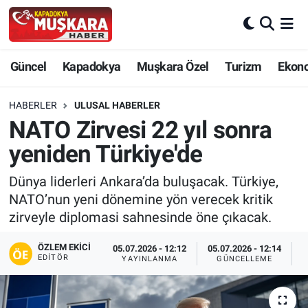
CANLI SEÇİM SONUÇLARI
Nevşehir Nöbetçi Eczaneler
Güncel
Kapadokya
Muşkara Özel
Turizm
Ekon
Güncel
Nevşehir Hava Durumu
HABERLER
ULUSAL HABERLER
SEÇİM
Nevşehir Trafik Yoğunluk Haritası
NATO Zirvesi 22 yıl sonra
yeniden Türkiye'de
Muşkara Özel
Süper Lig Puan Durumu ve Fikstür
Dünya liderleri Ankara’da buluşacak. Türkiye,
Ekonomi
Tüm Manşetler
NATO’nun yeni dönemine yön verecek kritik
zirveyle diplomasi sahnesinde öne çıkacak.
Kapadokya
Son Dakika Haberleri
ÖZLEM EKICI
05.07.2026 - 12:12
05.07.2026 - 12:14
EDITÖR
YAYINLANMA
GÜNCELLEME
P
Turizm
Haber Arşivi
Kültür - Sanat