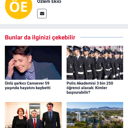
Özlem Ekici
Bunlar da ilginizi çekebilir
Ünlü şarkıcı Cansever 59
Polis Akademisi 3 bin 250
yaşında hayatını kaybetti
öğrenci alacak: Kimler
başvurabilir?