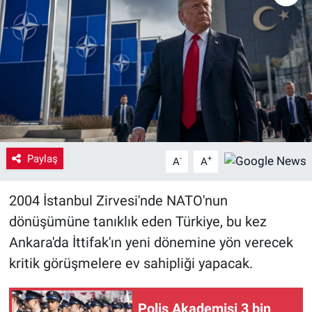
Yaşam
VEFATLAR
Paylaş
-
+
A
A
2004 İstanbul Zirvesi'nde NATO'nun
dönüşümüne tanıklık eden Türkiye, bu kez
Ankara'da İttifak'ın yeni dönemine yön verecek
kritik görüşmelere ev sahipliği yapacak.
Polis Akademisi 3 bin