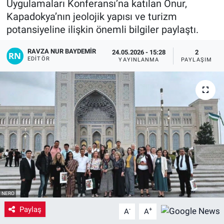
Uygulamaları Konferansı’na katılan Onur,
Kapadokya’nın jeolojik yapısı ve turizm
Yaşam
potansiyeline ilişkin önemli bilgiler paylaştı.
VEFATLAR
RAVZA NUR BAYDEMIR
24.05.2026 - 15:28
2
EDITÖR
YAYINLANMA
PAYLAŞIM
NERO
Paylaş
-
+
A
A