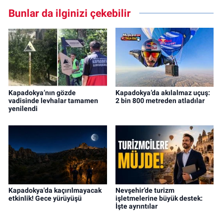
Bunlar da ilginizi çekebilir
Kapadokya’nın gözde
Kapadokya’da akılalmaz uçuş:
vadisinde levhalar tamamen
2 bin 800 metreden atladılar
yenilendi
Kapadokya'da kaçırılmayacak
Nevşehir’de turizm
etkinlik! Gece yürüyüşü
işletmelerine büyük destek:
İşte ayrıntılar