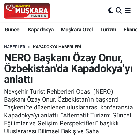
CANLI SEÇİM SONUÇLARI
Nevşehir Nöbetçi Eczaneler
Güncel
Kapadokya
Muşkara Özel
Turizm
Ekon
Güncel
Nevşehir Hava Durumu
HABERLER
KAPADOKYA HABERLERI
SEÇİM
Nevşehir Trafik Yoğunluk Haritası
NERO Başkanı Özay Onur,
Özbekistan’da Kapadokya’yı
Muşkara Özel
Süper Lig Puan Durumu ve Fikstür
anlattı
Ekonomi
Tüm Manşetler
Nevşehir Turist Rehberleri Odası (NERO)
Başkanı Özay Onur, Özbekistan’ın başkenti
Kapadokya
Son Dakika Haberleri
Taşkent’te düzenlenen uluslararası konferansta
Kapadokya’yı anlattı. “Alternatif Turizm: Güncel
Turizm
Haber Arşivi
Eğilimler ve Gelişim Perspektifleri” başlıklı
Uluslararası Bilimsel Bakış ve Saha
Kültür - Sanat