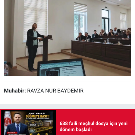
Muhabir:
RAVZA NUR BAYDEMİR
638 faili meçhul dosya için yeni
dönem başladı