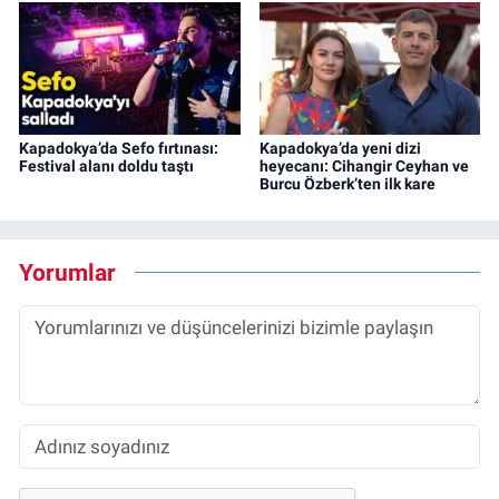
Kapadokya’da Sefo fırtınası:
Kapadokya’da yeni dizi
Festival alanı doldu taştı
heyecanı: Cihangir Ceyhan ve
Burcu Özberk’ten ilk kare
Yorumlar