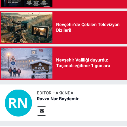
Nevşehir'de Çekilen Televizyon
Dizileri!
Nevşehir Valiliği duyurdu:
Taşımalı eğitime 1 gün ara
EDITÖR HAKKINDA
Ravza Nur Baydemir