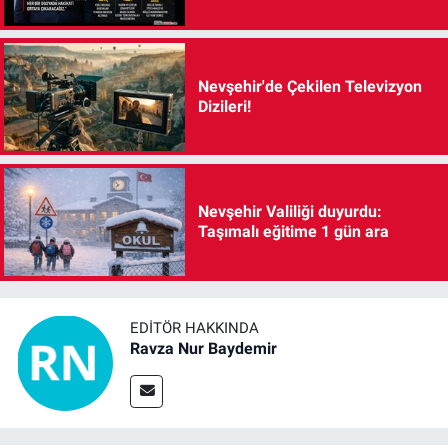
Nevşehir'de Çekilen Televizyon
Dizileri!
Nevşehir Valiliği duyurdu:
Taşımalı eğitime 1 gün ara
EDITÖR HAKKINDA
Ravza Nur Baydemir