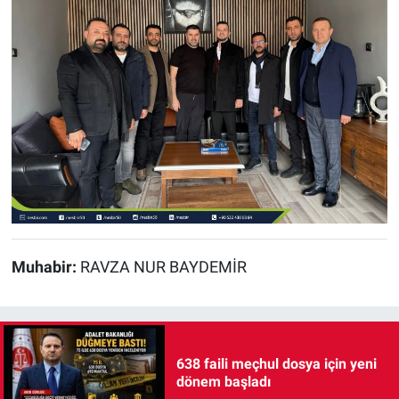
Muhabir:
RAVZA NUR BAYDEMİR
638 faili meçhul dosya için yeni
dönem başladı