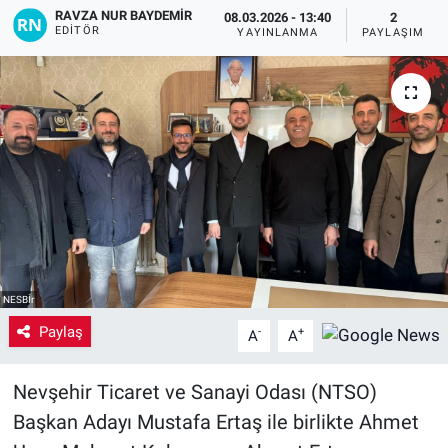
RAVZA NUR BAYDEMIR
08.03.2026 - 13:40
2
EDITÖR
Yaşam
YAYINLANMA
PAYLAŞIM
VEFATLAR
NESBİr
Paylaş
-
+
A
A
Nevşehir Ticaret ve Sanayi Odası (NTSO)
Başkan Adayı Mustafa Ertaş ile birlikte Ahmet