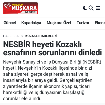
CANLI SEÇİM SONUÇLARI
Nevşehir Nöbetçi Eczaneler
Güncel
Kapadokya
Muşkara Özel
Turizm
Ekon
Güncel
Nevşehir Hava Durumu
HABERLER
KOZAKLI HABERLERI
SEÇİM
Nevşehir Trafik Yoğunluk Haritası
NESBİR heyeti Kozaklı
esnafının sorunlarını dinledi
Muşkara Özel
Süper Lig Puan Durumu ve Fikstür
Nevşehir Sanayici ve İş Dünyası Birliği (NESBİR)
Ekonomi
Tüm Manşetler
heyeti, Nevşehir’in Kozaklı ilçesinde bir dizi
saha ziyareti gerçekleştirerek esnaf ve iş
Kapadokya
Son Dakika Haberleri
insanlarıyla bir araya geldi. Gerçekleştirilen
ziyaretlerde ilçenin ekonomik yapısı, ticari
Turizm
Haber Arşivi
hareketliliği ve iş dünyasının karşılaştığı
sorunlar ele alındı.
Kültür - Sanat