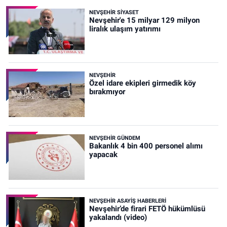
NEVŞEHIR SIYASET
Nevşehir'e 15 milyar 129 milyon
liralık ulaşım yatırımı
NEVŞEHIR
Özel idare ekipleri girmedik köy
bırakmıyor
NEVŞEHIR GÜNDEM
Bakanlık 4 bin 400 personel alımı
yapacak
NEVŞEHIR ASAYIŞ HABERLERI
Nevşehir’de firari FETÖ hükümlüsü
yakalandı (video)