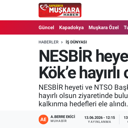
CANLI SEÇİM SONUÇLARI
Nevşehir Nöbetçi Eczaneler
Güncel
Kapadokya
Muşkara Özel
T
Güncel
Nevşehir Hava Durumu
HABERLER
İŞ DÜNYASI
NESBİR heyet
SEÇİM
Nevşehir Trafik Yoğunluk Haritası
Muşkara Özel
Süper Lig Puan Durumu ve Fikstür
Kök’e hayırlı 
Ekonomi
Tüm Manşetler
NESBİR heyeti ve NTSO Başka
hayırlı olsun ziyaretinde bul
Kapadokya
Son Dakika Haberleri
kalkınma hedefleri ele alındı
Turizm
Haber Arşivi
A.BERRE EKICI
13.06.2026 - 12:15
13
MUHABIR
YAYINLANMA
Kültür - Sanat