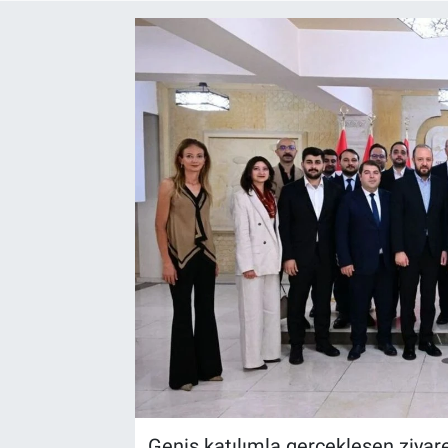
Yaşam
VEFATLAR
Geniş katılımla gerçekleşen ziyare