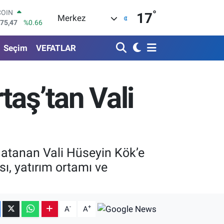
°
LAR
17
Merkez
5971
%0.05
RO
1336
%0.18
Seçim
VEFATLAR
RLİN
2534
%0.22
M ALTIN
7.85
%0.54
aş’tan Vali
T100
703
%0
COIN
475,47
%0.66
 atanan Vali Hüseyin Kök’e
sı, yatırım ortamı ve
-
+
A
A