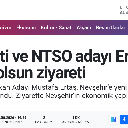
DO
47,
EU
55,
urizm
Ekonomi
Kültür - Sanat
Yaşam
Resmi İlanlar
STE
64,
GRA
652
i ve NTSO adayı Ert
BİS
13.
BIT
olsun ziyareti
64.
n Adayı Mustafa Ertaş, Nevşehir’e yeni
undu. Ziyarette Nevşehir’in ekonomik yapı
.
.06.2026 - 14:49
2
1 DK
GÜNCELLEME
PAYLAŞIM
OKUNMA SÜRESI