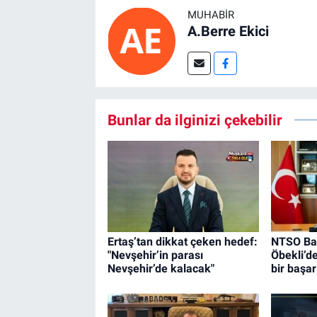
MUHABIR
A.Berre Ekici
Bunlar da ilginizi çekebilir
Ertaş’tan dikkat çeken hedef:
NTSO Ba
"Nevşehir’in parası
Öbekli’de
Nevşehir’de kalacak"
bir başar