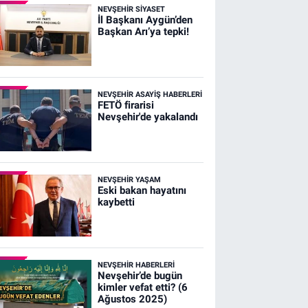
NEVŞEHIR SIYASET
İl Başkanı Aygün’den
Başkan Arı’ya tepki!
NEVŞEHIR ASAYIŞ HABERLERI
FETÖ firarisi
Nevşehir'de yakalandı
NEVŞEHIR YAŞAM
Eski bakan hayatını
kaybetti
NEVŞEHIR HABERLERI
Nevşehir’de bugün
kimler vefat etti? (6
Ağustos 2025)