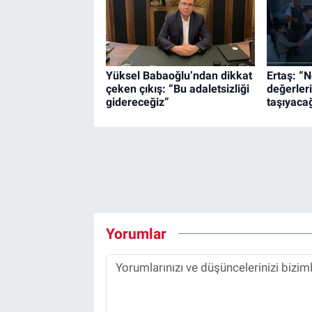
Yüksel Babaoğlu’ndan dikkat
Ertaş: “N
çeken çıkış: “Bu adaletsizliği
değerleri
gidereceğiz”
taşıyaca
Yorumlar