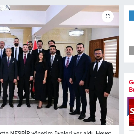
G
B
tte NESBİR yönetim üyeleri yer aldı. Heyet,