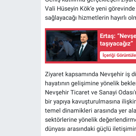
Vali Hüseyin Kök’e yeni görevinde b
sağlayacağı hizmetlerin hayırlı o
Ertaş: “Nevşe
taşıyacağız”
İçeriği Görüntül
Ziyaret kapsamında Nevşehir iş d
hayatının gelişimine yönelik bekle
Nevşehir Ticaret ve Sanayi Odası'
bir yapıya kavuşturulmasına ilişki
temel dinamikleri arasında yer ala
sektörlerine yönelik değerlendirme
dünyası arasındaki güçlü iletişimi