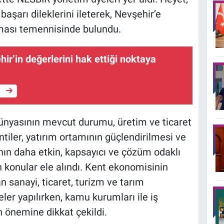
aşarı dileklerini ileterek, Nevşehir’e
lması temennisinde bulundu.
hir’in değerlerini hak ettiği noktaya
e
ünyasının mevcut durumu, üretim ve ticaret
ntiler, yatırım ortamının güçlendirilmesi ve
nın daha etkin, kapsayıcı ve çözüm odaklı
n konular ele alındı. Kent ekonomisinin
n sanayi, ticaret, turizm ve tarım
ler yapılırken, kamu kurumları ile iş
n önemine dikkat çekildi.