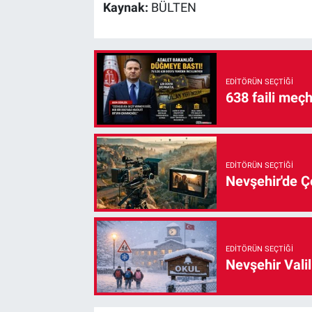
Kaynak:
BÜLTEN
EDITÖRÜN SEÇTIĞI
638 faili meç
EDITÖRÜN SEÇTIĞI
Nevşehir'de Çe
EDITÖRÜN SEÇTIĞI
Nevşehir Valil