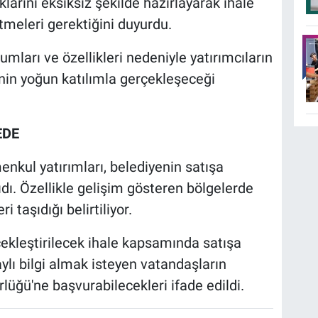
larını eksiksiz şekilde hazırlayarak ihale
tmeleri gerektiğini duyurdu.
mları ve özellikleri nedeniyle yatırımcıların
enin yoğun katılımla gerçekleşeceği
EDE
kul yatırımları, belediyenin satışa
ı. Özellikle gelişim gösteren bölgelerde
 taşıdığı belirtiliyor.
çekleştirilecek ihale kapsamında satışa
aylı bilgi almak isteyen vatandaşların
lüğü'ne başvurabilecekleri ifade edildi.