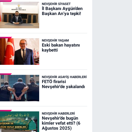
NEVŞEHIR SIYASET
İl Başkanı Aygün’den
Başkan Arı’ya tepki!
NEVŞEHIR YAŞAM
Eski bakan hayatını
kaybetti
NEVŞEHIR ASAYIŞ HABERLERI
FETÖ firarisi
Nevşehir'de yakalandı
NEVŞEHIR HABERLERI
Nevşehir’de bugün
kimler vefat etti? (6
Ağustos 2025)