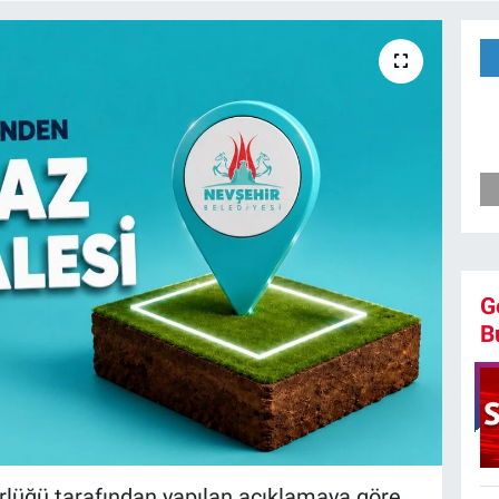
G
B
rlüğü tarafından yapılan açıklamaya göre,