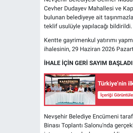
Cevher Dudayev Mahallesi ve Kapuc
bulunan belediyeye ait taşınmazları
teklif usulüyle yapılacağı bildirildi.
Kentte gayrimenkul yatırımı yapmak
ihalesinin, 29 Haziran 2026 Pazart
İHALE İÇİN GERİ SAYIM BAŞLADI
Türkiye’nin i
İçeriği Görüntül
Nevşehir Belediye Encümeni taraf
Binası Toplantı Salonu'nda gerçekle