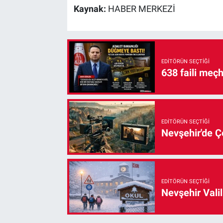
Kaynak:
HABER MERKEZİ
EDITÖRÜN SEÇTIĞI
638 faili meç
EDITÖRÜN SEÇTIĞI
Nevşehir'de Çe
EDITÖRÜN SEÇTIĞI
Nevşehir Valil