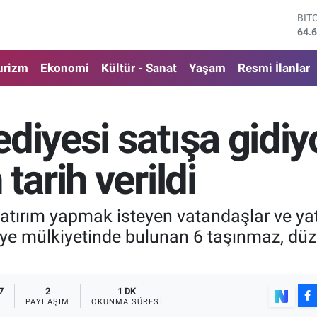
DO
47,
EU
55,
urizm
Ekonomi
Kültür - Sanat
Yaşam
Resmi İlanlar
STE
64,
GRA
650
diyesi satışa gidiy
BİS
13.
BIT
tarih verildi
64.
atırım yapmak isteyen vatandaşlar ve yatı
diye mülkiyetinde bulunan 6 taşınmaz, düz
7
2
1 DK
PAYLAŞIM
OKUNMA SÜRESI