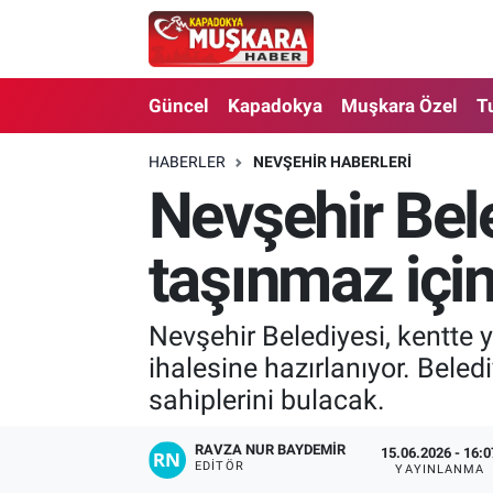
CANLI SEÇİM SONUÇLARI
Nevşehir Nöbetçi Eczaneler
Güncel
Kapadokya
Muşkara Özel
T
Güncel
Nevşehir Hava Durumu
HABERLER
NEVŞEHIR HABERLERI
Nevşehir Bele
SEÇİM
Nevşehir Trafik Yoğunluk Haritası
Muşkara Özel
Süper Lig Puan Durumu ve Fikstür
taşınmaz için 
Ekonomi
Tüm Manşetler
Nevşehir Belediyesi, kentte y
ihalesine hazırlanıyor. Bele
Kapadokya
Son Dakika Haberleri
sahiplerini bulacak.
Turizm
Haber Arşivi
RAVZA NUR BAYDEMIR
15.06.2026 - 16:0
EDITÖR
YAYINLANMA
Kültür - Sanat