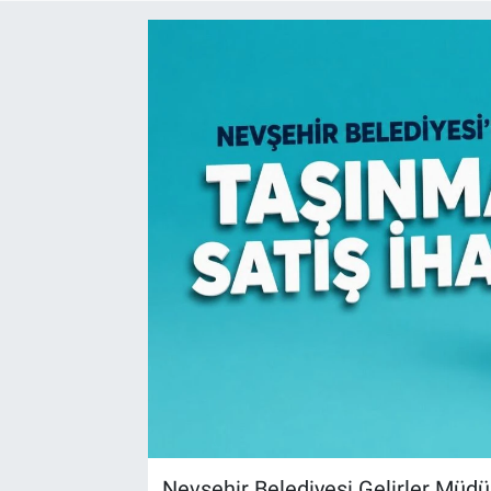
Yaşam
VEFATLAR
Nevşehir Belediyesi Gelirler Müdü