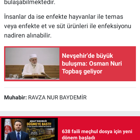
bulaşabilmektedir.
İnsanlar da ise enfekte hayvanlar ile temas
veya enfekte et ve süt ürünleri ile enfeksiyonu
nadiren alınabilir.
Nevşehir’de büyük
buluşma: Osman Nuri
Topbaş geliyor
Muhabir:
RAVZA NUR BAYDEMİR
638 faili meçhul dosya için yeni
dönem başladı