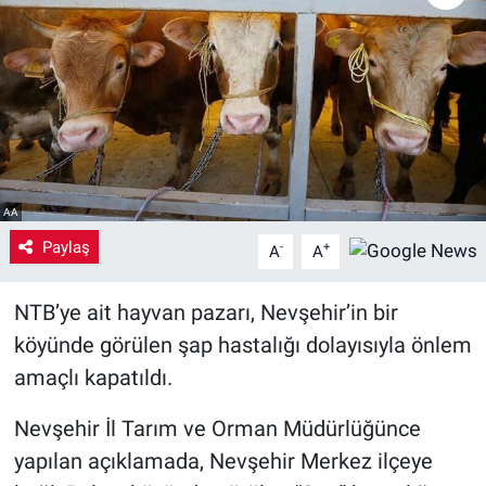
Yaşam
VEFATLAR
AA
Paylaş
-
+
A
A
NTB’ye ait hayvan pazarı, Nevşehir’in bir
köyünde görülen şap hastalığı dolayısıyla önlem
amaçlı kapatıldı.
Nevşehir İl Tarım ve Orman Müdürlüğünce
yapılan açıklamada, Nevşehir Merkez ilçeye