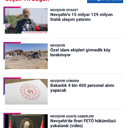
NEVŞEHIR SIYASET
Nevşehir'e 15 milyar 129 milyon
liralık ulaşım yatırımı
NEVŞEHIR
Özel idare ekipleri girmedik köy
bırakmıyor
NEVŞEHIR GÜNDEM
Bakanlık 4 bin 400 personel alımı
yapacak
NEVŞEHIR ASAYIŞ HABERLERI
Nevşehir’de firari FETÖ hükümlüsü
yakalandı (video)