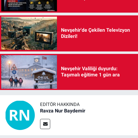
Nevşehir'de Çekilen Televizyon
Dizileri!
Nevşehir Valiliği duyurdu:
Taşımalı eğitime 1 gün ara
EDITÖR HAKKINDA
Ravza Nur Baydemir