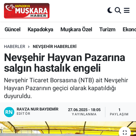
CANLI SEÇİM SONUÇLARI
Nevşehir Nöbetçi Eczaneler
Güncel
Kapadokya
Muşkara Özel
Turizm
Ekon
Güncel
Nevşehir Hava Durumu
HABERLER
NEVŞEHIR HABERLERI
SEÇİM
Nevşehir Trafik Yoğunluk Haritası
Nevşehir Hayvan Pazarına
salgın hastalık engeli
Muşkara Özel
Süper Lig Puan Durumu ve Fikstür
Nevşehir Ticaret Borsasına (NTB) ait Nevşehir
Ekonomi
Tüm Manşetler
Hayvan Pazarının geçici olarak kapatıldığı
duyuruldu.
Kapadokya
Son Dakika Haberleri
RAVZA NUR BAYDEMIR
27.06.2025 - 18:05
1
EDITÖR
YAYINLANMA
PAYLAŞIM
Turizm
Haber Arşivi
Kültür - Sanat