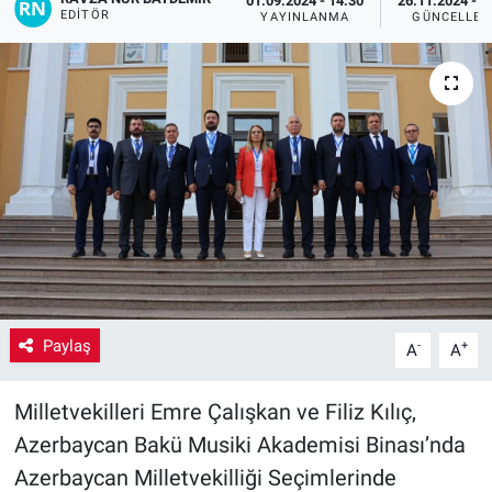
01.09.2024 - 14:30
26.11.2024 - 1
EDITÖR
YAYINLANMA
GÜNCELLEM
Yaşam
VEFATLAR
Paylaş
-
+
A
A
Milletvekilleri Emre Çalışkan ve Filiz Kılıç,
Azerbaycan Bakü Musiki Akademisi Binası’nda
Azerbaycan Milletvekilliği Seçimlerinde