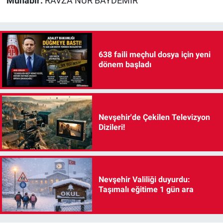
Muhabir:
RAVZA NUR BAYDEMİR
638 faili meçhul dosya için yeni
dönem başladı
Nevşehir'de Çekilen Televizyon
Dizileri!
Nevşehir Valiliği duyurdu:
Taşımalı eğitime 1 gün ara