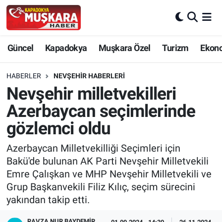
CANLI SEÇİM SONUÇLARI
Nevşehir Nöbetçi Eczaneler
Güncel
Kapadokya
Muşkara Özel
Turizm
Ekon
Güncel
Nevşehir Hava Durumu
HABERLER
NEVŞEHIR HABERLERI
SEÇİM
Nevşehir Trafik Yoğunluk Haritası
Nevşehir milletvekilleri
Azerbaycan seçimlerinde
Muşkara Özel
Süper Lig Puan Durumu ve Fikstür
gözlemci oldu
Ekonomi
Tüm Manşetler
Azerbaycan Milletvekilliği Seçimleri için
Bakü'de bulunan AK Parti Nevşehir Milletvekili
Kapadokya
Son Dakika Haberleri
Emre Çalışkan ve MHP Nevşehir Milletvekili ve
Grup Başkanvekili Filiz Kılıç, seçim sürecini
Turizm
Haber Arşivi
yakından takip etti.
Kültür - Sanat
RAVZA NUR BAYDEMIR