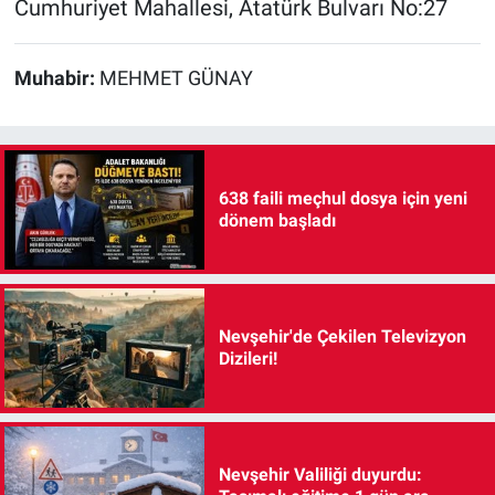
Cumhuriyet Mahallesi, Atatürk Bulvarı No:27
Muhabir:
MEHMET GÜNAY
638 faili meçhul dosya için yeni
dönem başladı
Nevşehir'de Çekilen Televizyon
Dizileri!
Nevşehir Valiliği duyurdu: