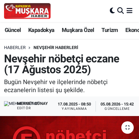
CANLI SEÇİM SONUÇLARI
Nevşehir Nöbetçi Eczaneler
Güncel
Kapadokya
Muşkara Özel
Turizm
Ekon
Güncel
Nevşehir Hava Durumu
HABERLER
NEVŞEHIR HABERLERI
SEÇİM
Nevşehir Trafik Yoğunluk Haritası
Nevşehir nöbetçi eczane
(17 Ağustos 2025)
Muşkara Özel
Süper Lig Puan Durumu ve Fikstür
Bugün Nevşehir ve ilçelerinde nöbetçi
Ekonomi
Tüm Manşetler
eczanelerin listesi şu şekilde.
Kapadokya
Son Dakika Haberleri
MEHMET GÜNAY
17.08.2025 - 08:50
05.08.2026 - 15:42
EDITÖR
YAYINLANMA
GÜNCELLEME
Turizm
Haber Arşivi
Kültür - Sanat