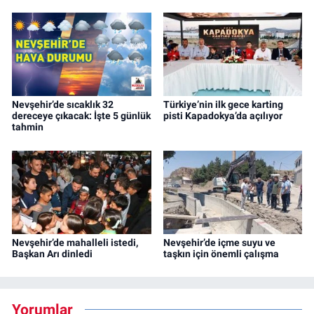
Nevşehir’de sıcaklık 32
Türkiye’nin ilk gece karting
dereceye çıkacak: İşte 5 günlük
pisti Kapadokya’da açılıyor
tahmin
Nevşehir’de mahalleli istedi,
Nevşehir’de içme suyu ve
Başkan Arı dinledi
taşkın için önemli çalışma
Yorumlar