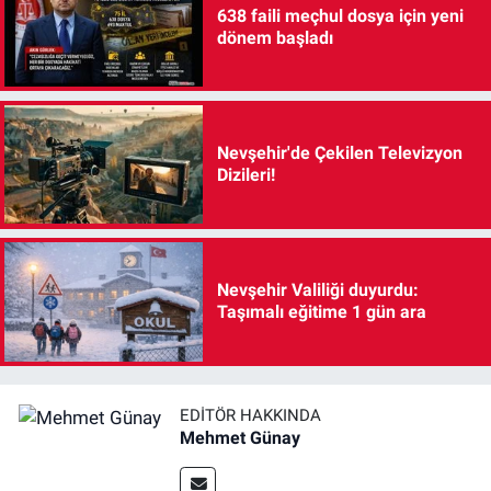
638 faili meçhul dosya için yeni
dönem başladı
Nevşehir'de Çekilen Televizyon
Dizileri!
Nevşehir Valiliği duyurdu:
Taşımalı eğitime 1 gün ara
EDITÖR HAKKINDA
Mehmet Günay