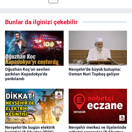
Bunlar da ilginizi çekebilir
Oğuzhan Koç’un sevilen
Nevşehir’de büyük buluşma:
şarkıları Kapadokya’da
Osman Nuri Topbaş geliyor
yankılandı
Nevşehir’de bugün elektrik
Nevşehir merkez ve ilçelerinde