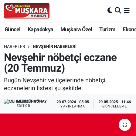
CANLI SEÇİM SONUÇLARI
Nevşehir Nöbetçi Eczaneler
Güncel
Kapadokya
Muşkara Özel
Turizm
Ekon
Güncel
Nevşehir Hava Durumu
HABERLER
NEVŞEHIR HABERLERI
SEÇİM
Nevşehir Trafik Yoğunluk Haritası
Nevşehir nöbetçi eczane
(20 Temmuz)
Muşkara Özel
Süper Lig Puan Durumu ve Fikstür
Bugün Nevşehir ve ilçelerinde nöbetçi
Ekonomi
Tüm Manşetler
eczanelerin listesi şu şekilde.
Kapadokya
Son Dakika Haberleri
MEHMET GÜNAY
20.07.2024 - 05:05
29.05.2025 - 11:46
EDITÖR
YAYINLANMA
GÜNCELLEME
Turizm
Haber Arşivi
Kültür - Sanat