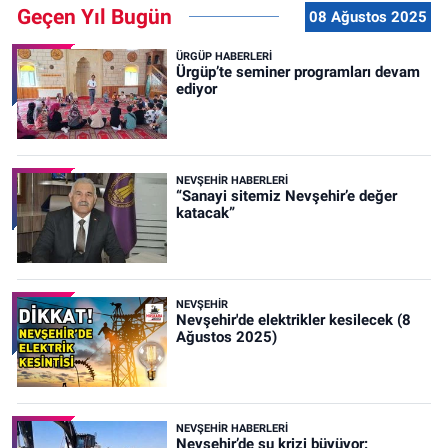
Geçen Yıl Bugün
08 Ağustos 2025
ÜRGÜP HABERLERI
Ürgüp’te seminer programları devam
ediyor
NEVŞEHIR HABERLERI
“Sanayi sitemiz Nevşehir’e değer
katacak”
NEVŞEHIR
Nevşehir'de elektrikler kesilecek (8
Ağustos 2025)
NEVŞEHIR HABERLERI
Nevşehir’de su krizi büyüyor: