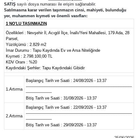
SATIŞ
sayılı dosya numarası ile erişim sağlanabilir.
Satılmasına karar verilen taşınmazın cinsi, mahiyeti, bulunduğu
Yaşam
yer, muhammen kıymeti ve önemli vasıfları:
1 NO'LU TAŞINMAZIN
VEFATLAR
Özellikleri : Nevşehir İl, Acıgöl İlçe, İnallı/Yeni Mahallesi, 179 Ada, 28
Parsel,
Yüzölçümü : 2.829 m2
İmar Durumu : Tapu Kaydında Ev ve Arsa Niteliğinde
Kıymeti : 2.798.100,00 TL
KDV Oranı : %20
Kaydındaki Şerhler: Tapu Kaydındaki Gibidir
Başlangıç Tarih ve Saati : 24/08/2026 - 13:37
--------------------------------------------------------------------------------------
1.Artırma
---------------------
Bitiş Tarih ve Saati : 31/08/2026 - 13:37
Başlangıç Tarih ve Saati : 22/09/2026 - 13:37
--------------------------------------------------------------------------------------
2.Artırma
---------------------
Bitiş Tarih ve Saati : 29/09/2026 - 13:37
25/06/2026