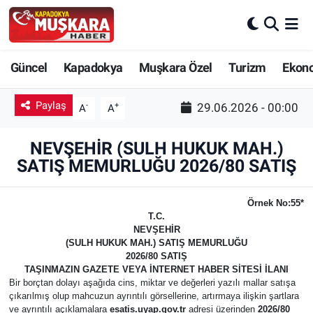
CANLI SEÇİM SONUÇLARI
Nevşehir Nöbetçi Eczaneler
Güncel
Kapadokya
Muşkara Özel
Turizm
Ekon
Güncel
Nevşehir Hava Durumu
Paylaş
-
+
29.06.2026 - 00:00
A
A
SEÇİM
Nevşehir Trafik Yoğunluk Haritası
NEVŞEHİR (SULH HUKUK MAH.)
Muşkara Özel
Süper Lig Puan Durumu ve Fikstür
SATIŞ MEMURLUĞU 2026/80 SATIŞ
Ekonomi
Tüm Manşetler
Örnek No:55*
T.C.
NEVŞEHİR
Kapadokya
Son Dakika Haberleri
(SULH HUKUK MAH.) SATIŞ MEMURLUĞU
2026/80 SATIŞ
Turizm
Haber Arşivi
TAŞINMAZIN GAZETE VEYA İNTERNET HABER SİTESİ İLANI
Bir borçtan dolayı aşağıda cins, miktar ve değerleri yazılı mallar satışa
çıkarılmış olup mahcuzun ayrıntılı görsellerine, artırmaya ilişkin şartlara
Kültür - Sanat
ve ayrıntılı açıklamalara
esatis.uyap.gov.tr
adresi üzerinden
2026/80