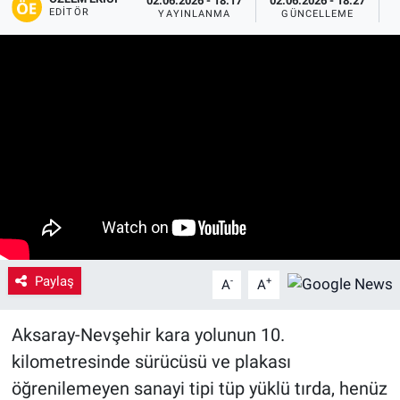
02.06.2026 - 18:17
02.06.2026 - 18:27
EDITÖR
YAYINLANMA
GÜNCELLEME
P
Yaşam
VEFATLAR
Paylaş
-
+
A
A
Aksaray-Nevşehir kara yolunun 10.
kilometresinde sürücüsü ve plakası
öğrenilemeyen sanayi tipi tüp yüklü tırda, henüz