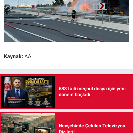
Kaynak:
AA
638 faili meçhul dosya için yeni
dönem başladı
Nevşehir'de Çekilen Televizyon
Dizileri!