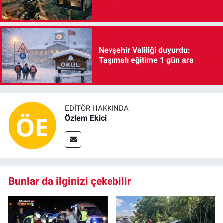
Nevşehir Valiliği duyurdu:
Taşımalı eğitime 1 gün ara
EDITÖR HAKKINDA
Özlem Ekici
Bunlar da ilginizi çekebilir