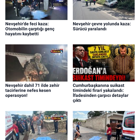
Nevşehir’de feci kaza:
Nevşehir çevre yolunda kaza:
Otomobilin çarptığı genç
Sürücü yaralandı
hayatını kaybetti
Nevşehir dahil 71 ilde zehir
Cumhurbaşkanına suikast
tacirlerine nefes kesen
timindeki firari yakalandı:
operasyon!
İfadesinden çarpıcı detaylar
çıktı