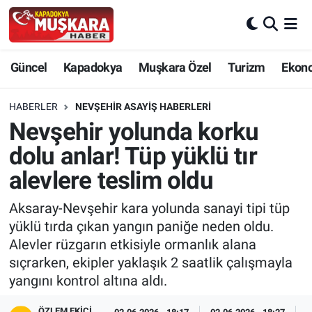
CANLI SEÇİM SONUÇLARI
Nevşehir Nöbetçi Eczaneler
Güncel
Kapadokya
Muşkara Özel
Turizm
Ekon
Güncel
Nevşehir Hava Durumu
HABERLER
NEVŞEHIR ASAYIŞ HABERLERI
SEÇİM
Nevşehir Trafik Yoğunluk Haritası
Nevşehir yolunda korku
dolu anlar! Tüp yüklü tır
Muşkara Özel
Süper Lig Puan Durumu ve Fikstür
alevlere teslim oldu
Ekonomi
Tüm Manşetler
Aksaray-Nevşehir kara yolunda sanayi tipi tüp
yüklü tırda çıkan yangın paniğe neden oldu.
Kapadokya
Son Dakika Haberleri
Alevler rüzgarın etkisiyle ormanlık alana
sıçrarken, ekipler yaklaşık 2 saatlik çalışmayla
Turizm
Haber Arşivi
yangını kontrol altına aldı.
Kültür - Sanat
ÖZLEM EKICI