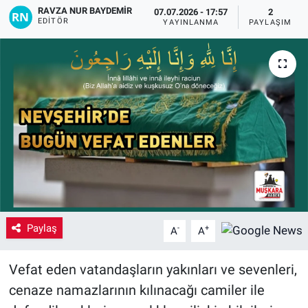
RAVZA NUR BAYDEMIR
07.07.2026 - 17:57
2
EDITÖR
Yaşam
YAYINLANMA
PAYLAŞIM
VEFATLAR
Paylaş
-
+
A
A
Vefat eden vatandaşların yakınları ve sevenleri,
cenaze namazlarının kılınacağı camiler ile