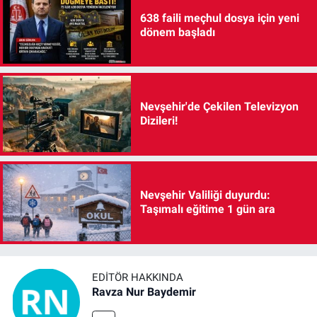
638 faili meçhul dosya için yeni
dönem başladı
Nevşehir'de Çekilen Televizyon
Dizileri!
Nevşehir Valiliği duyurdu:
Taşımalı eğitime 1 gün ara
EDITÖR HAKKINDA
Ravza Nur Baydemir