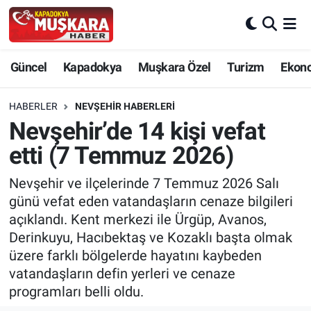
CANLI SEÇİM SONUÇLARI
Nevşehir Nöbetçi Eczaneler
Güncel
Kapadokya
Muşkara Özel
Turizm
Ekon
Güncel
Nevşehir Hava Durumu
HABERLER
NEVŞEHIR HABERLERI
SEÇİM
Nevşehir Trafik Yoğunluk Haritası
Nevşehir’de 14 kişi vefat
etti (7 Temmuz 2026)
Muşkara Özel
Süper Lig Puan Durumu ve Fikstür
Nevşehir ve ilçelerinde 7 Temmuz 2026 Salı
Ekonomi
Tüm Manşetler
günü vefat eden vatandaşların cenaze bilgileri
açıklandı. Kent merkezi ile Ürgüp, Avanos,
Kapadokya
Son Dakika Haberleri
Derinkuyu, Hacıbektaş ve Kozaklı başta olmak
üzere farklı bölgelerde hayatını kaybeden
Turizm
Haber Arşivi
vatandaşların defin yerleri ve cenaze
programları belli oldu.
Kültür - Sanat