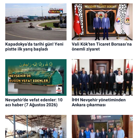
Kapadokya’da tarihi gün! Yeni
Vali Kök’ten Ticaret Borsası’na
pistte ilk yarış başladı
önemli ziyaret
Nevşehir’de vefat edenler: 10
İHH Nevşehir yönetiminden
acı haber (7 Ağustos 2026)
Ankara çıkarması