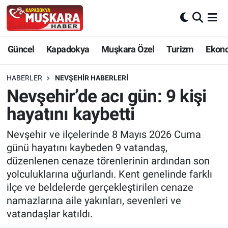
CANLI SEÇİM SONUÇLARI
Nevşehir Nöbetçi Eczaneler
Güncel
Kapadokya
Muşkara Özel
Turizm
Ekon
Güncel
Nevşehir Hava Durumu
HABERLER
NEVŞEHIR HABERLERI
SEÇİM
Nevşehir Trafik Yoğunluk Haritası
Nevşehir’de acı gün: 9 kişi
hayatını kaybetti
Muşkara Özel
Süper Lig Puan Durumu ve Fikstür
Nevşehir ve ilçelerinde 8 Mayıs 2026 Cuma
Ekonomi
Tüm Manşetler
günü hayatını kaybeden 9 vatandaş,
düzenlenen cenaze törenlerinin ardından son
Kapadokya
Son Dakika Haberleri
yolculuklarına uğurlandı. Kent genelinde farklı
ilçe ve beldelerde gerçekleştirilen cenaze
Turizm
Haber Arşivi
namazlarına aile yakınları, sevenleri ve
vatandaşlar katıldı.
Kültür - Sanat