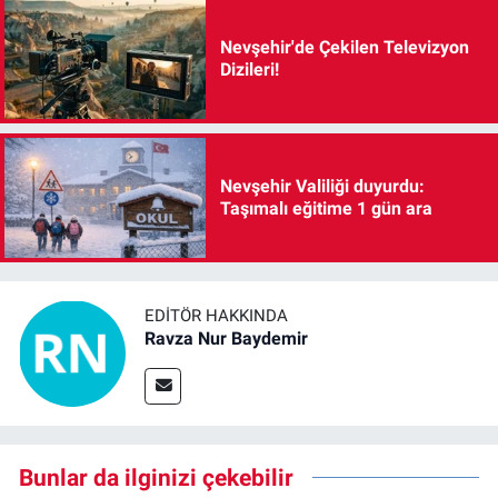
Nevşehir'de Çekilen Televizyon
Dizileri!
Nevşehir Valiliği duyurdu:
Taşımalı eğitime 1 gün ara
EDITÖR HAKKINDA
Ravza Nur Baydemir
Bunlar da ilginizi çekebilir