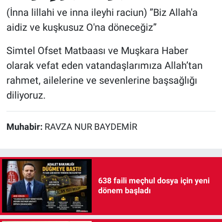
(İnna lillahi ve inna ileyhi raciun) ‎”Biz Allah'a
aidiz ve kuşkusuz O'na döneceğiz”
Simtel Ofset Matbaası ve Muşkara Haber
olarak vefat eden vatandaşlarımıza Allah’tan
rahmet, ailelerine ve sevenlerine başsağlığı
diliyoruz.
Muhabir:
RAVZA NUR BAYDEMİR
638 faili meçhul dosya için yeni
dönem başladı