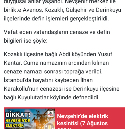
duygusal anlar yaşandı. Nevşehir merkez ile
birlikte Avanos, Kozaklı, Gülşehir ve Derinkuyu
ilçelerinde defin işlemleri gerçekleştirildi.
Vefat eden vatandaşların cenaze ve defin
bilgileri ise şöyle:
Kozaklı ilçesine bağlı Abdi köyünden Yusuf
Kantar, Cuma namazının ardından kılınan
cenaze namazı sonrası toprağa verildi.
İstanbul’da hayatını kaybeden İlhan
Karakollu’nun cenazesi ise Derinkuyu ilçesine
bağlı Kuyulutatlar köyünde defnedildi.
Nevşehir’de elektrik
kesintisi (7 Ağustos