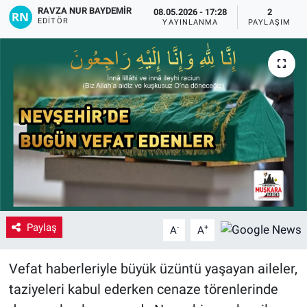
RAVZA NUR BAYDEMIR
08.05.2026 - 17:28
2
EDITÖR
Yaşam
YAYINLANMA
PAYLAŞIM
VEFATLAR
Paylaş
-
+
A
A
Vefat haberleriyle büyük üzüntü yaşayan aileler,
taziyeleri kabul ederken cenaze törenlerinde