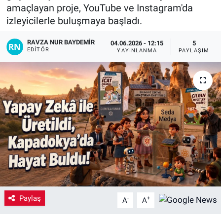
amaçlayan proje, YouTube ve Instagram'da
Yaşam
izleyicilerle buluşmaya başladı.
VEFATLAR
RAVZA NUR BAYDEMIR
04.06.2026 - 12:15
5
EDITÖR
YAYINLANMA
PAYLAŞIM
Paylaş
-
+
A
A