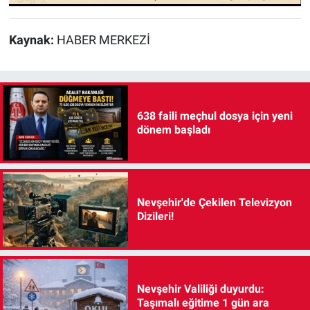
Kaynak:
HABER MERKEZİ
638 faili meçhul dosya için yeni
dönem başladı
Nevşehir'de Çekilen Televizyon
Dizileri!
Nevşehir Valiliği duyurdu:
Taşımalı eğitime 1 gün ara