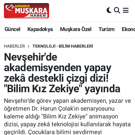
CANLI SEÇİM SONUÇLARI
Nevşehir Nöbetçi Eczaneler
Güncel
Kapadokya
Muşkara Özel
Turizm
Ekon
Güncel
Nevşehir Hava Durumu
HABERLER
TEKNOLOJI - BILIM HABERLERI
SEÇİM
Nevşehir Trafik Yoğunluk Haritası
Nevşehir'de
akademisyenden yapay
Muşkara Özel
Süper Lig Puan Durumu ve Fikstür
zekâ destekli çizgi dizi!
Ekonomi
Tüm Manşetler
"Bilim Kız Zekiye" yayında
Kapadokya
Son Dakika Haberleri
Nevşehir'de görev yapan akademisyen, yazar ve
öğretmen Dr. Harun Çolak'ın senaryosunu
Turizm
Haber Arşivi
kaleme aldığı "Bilim Kız Zekiye" animasyon
dizisi, yapay zekâ teknolojisi kullanılarak hayata
Kültür - Sanat
geçirildi. Çocuklara bilimi sevdirmeyi