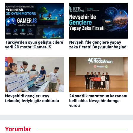
Türkiye’den oyun geliştiricilere
Nevşehir’de gençlere yapay
yerli 2D motor: GamerJS
zeka fırsatı! Başvurular başladı
Nevşehirli gençler uzay
24 saatlik maratonun kazananı
teknolojileriyle göz doldurdu
belli oldu: Nevşehir damga
vurdu
Yorumlar