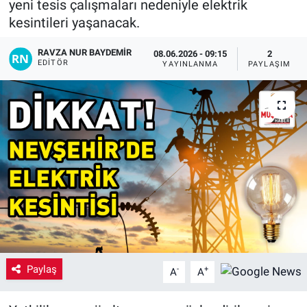
yeni tesis çalışmaları nedeniyle elektrik
kesintileri yaşanacak.
Yaşam
RAVZA NUR BAYDEMIR
08.06.2026 - 09:15
2
VEFATLAR
EDITÖR
YAYINLANMA
PAYLAŞIM
Paylaş
-
+
A
A