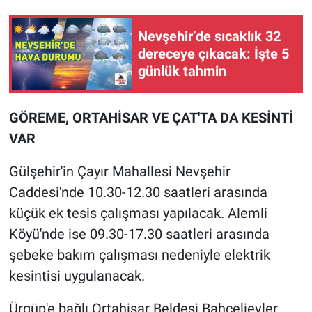
Nevşehir’de sıcaklık 32
dereceye çıkacak: İşte 5
günlük tahmin
GÖREME, ORTAHİSAR VE ÇAT'TA DA KESİNTİ
VAR
Gülşehir'in Çayır Mahallesi Nevşehir
Caddesi'nde 10.30-12.30 saatleri arasında
küçük ek tesis çalışması yapılacak. Alemli
Köyü'nde ise 09.30-17.30 saatleri arasında
şebeke bakım çalışması nedeniyle elektrik
kesintisi uygulanacak.
Ürgüp'e bağlı Ortahisar Beldesi Bahçelievler