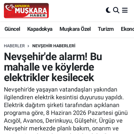
CANLI SEÇİM SONUÇLARI
Nevşehir Nöbetçi Eczaneler
Güncel
Kapadokya
Muşkara Özel
Turizm
Ekon
Güncel
Nevşehir Hava Durumu
HABERLER
NEVŞEHIR HABERLERI
SEÇİM
Nevşehir Trafik Yoğunluk Haritası
Nevşehir'de alarm! Bu
mahalle ve köylerde
Muşkara Özel
Süper Lig Puan Durumu ve Fikstür
elektrikler kesilecek
Ekonomi
Tüm Manşetler
Nevşehir'de yaşayan vatandaşları yakından
ilgilendiren elektrik kesintisi duyurusu yapıldı.
Kapadokya
Son Dakika Haberleri
Elektrik dağıtım şirketi tarafından açıklanan
programa göre, 8 Haziran 2026 Pazartesi günü
Turizm
Haber Arşivi
Acıgöl, Avanos, Derinkuyu, Gülşehir, Ürgüp ve
Nevşehir merkezde planlı bakım, onarım ve
Kültür - Sanat