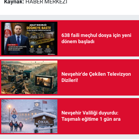
Kaynak:
HABER MERKEZİ
638 faili meçhul dosya için yeni
dönem başladı
Nevşehir'de Çekilen Televizyon
Dizileri!
Nevşehir Valiliği duyurdu:
Taşımalı eğitime 1 gün ara